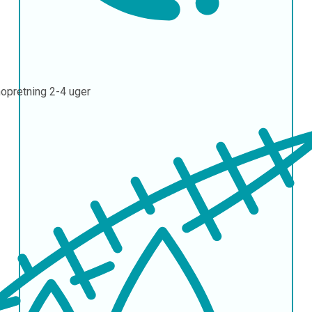
opretning
2-4 uger