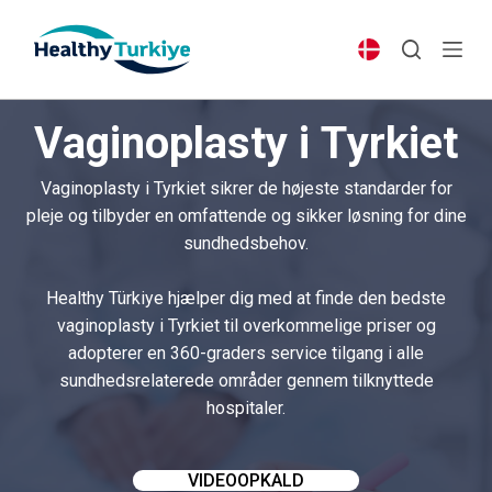
S
k
i
p
Vaginoplasty i Tyrkiet
t
o
Vaginoplasty i Tyrkiet sikrer de højeste standarder for
c
pleje og tilbyder en omfattende og sikker løsning for dine
o
sundhedsbehov.
n
t
Healthy Türkiye hjælper dig med at finde den bedste
e
vaginoplasty i Tyrkiet til overkommelige priser og
n
adopterer en 360-graders service tilgang i alle
t
sundhedsrelaterede områder gennem tilknyttede
hospitaler.
VIDEOOPKALD