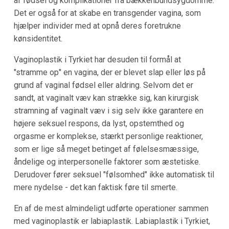
af fødsel og komplikationer fra bækkenbundsygdomme.
Det er også for at skabe en transgender vagina, som
hjælper individer med at opnå deres foretrukne
kønsidentitet.
Vaginoplastik i Tyrkiet har desuden til formål at
"stramme op" en vagina, der er blevet slap eller løs på
grund af vaginal fødsel eller aldring. Selvom det er
sandt, at vaginalt væv kan strække sig, kan kirurgisk
stramning af vaginalt væv i sig selv ikke garantere en
højere seksuel respons, da lyst, opstemthed og
orgasme er komplekse, stærkt personlige reaktioner,
som er lige så meget betinget af følelsesmæssige,
åndelige og interpersonelle faktorer som æstetiske.
Derudover fører seksuel "følsomhed" ikke automatisk til
mere nydelse - det kan faktisk føre til smerte.
En af de mest almindeligt udførte operationer sammen
med vaginoplastik er labiaplastik. Labiaplastik i Tyrkiet,