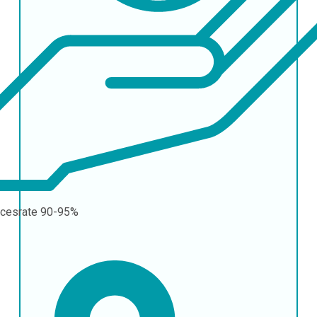
cesrate
90-95%