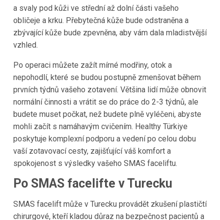
a svaly pod kůži ve střední až dolní části vašeho
obličeje a krku. Přebytečná kůže bude odstraněna a
zbývající kůže bude zpevněna, aby vám dala mladistvější
vzhled.
Po operaci můžete zažít mírné modřiny, otok a
nepohodlí, které se budou postupně zmenšovat během
prvních týdnů vašeho zotavení. Většina lidí může obnovit
normální činnosti a vrátit se do práce do 2-3 týdnů, ale
budete muset počkat, než budete plně vyléčeni, abyste
mohli začít s namáhavým cvičením. Healthy Türkiye
poskytuje komplexní podporu a vedení po celou dobu
vaší zotavovací cesty, zajišťující váš komfort a
spokojenost s výsledky vašeho SMAS faceliftu.
Po SMAS facelifte v Turecku
SMAS facelift může v Turecku provádět zkušení plastičtí
chirurgové, kteří kladou důraz na bezpečnost pacientů a