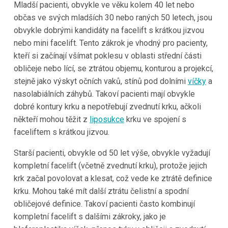
Mladší pacienti, obvykle ve věku kolem 40 let nebo
občas ve svých mladších 30 nebo raných 50 letech, jsou
obvykle dobrými kandidáty na facelift s krátkou jizvou
nebo mini facelift. Tento zákrok je vhodný pro pacienty,
kteří si začínají všímat poklesu v oblasti střední části
obličeje nebo lící, se ztrátou objemu, konturou a projekcí,
stejně jako výskyt očních vaků, stínů pod dolními
víčky
a
nasolabiálních záhybů. Takoví pacienti mají obvykle
dobré kontury krku a nepotřebují zvednutí krku, ačkoli
někteří mohou těžit z
liposukce
krku ve spojení s
faceliftem s krátkou jizvou.
Starší pacienti, obvykle od 50 let výše, obvykle vyžadují
kompletní facelift (včetně zvednutí krku), protože jejich
krk začal povolovat a klesat, což vede ke ztrátě definice
krku. Mohou také mít další ztrátu čelistní a spodní
obličejové definice. Takoví pacienti často kombinují
kompletní facelift s dalšími zákroky, jako je