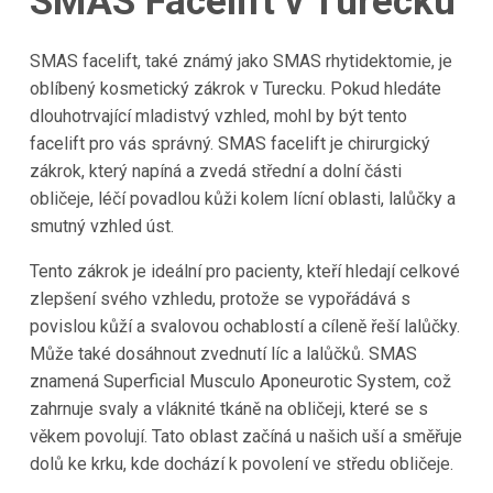
SMAS Facelift v Turecku
SMAS facelift, také známý jako SMAS rhytidektomie, je
oblíbený kosmetický zákrok v Turecku. Pokud hledáte
dlouhotrvající mladistvý vzhled, mohl by být tento
facelift pro vás správný. SMAS facelift je chirurgický
zákrok, který napíná a zvedá střední a dolní části
obličeje, léčí povadlou kůži kolem lícní oblasti, lalůčky a
smutný vzhled úst.
Tento zákrok je ideální pro pacienty, kteří hledají celkové
zlepšení svého vzhledu, protože se vypořádává s
povislou kůží a svalovou ochablostí a cíleně řeší lalůčky.
Může také dosáhnout zvednutí líc a lalůčků. SMAS
znamená Superficial Musculo Aponeurotic System, což
zahrnuje svaly a vláknité tkáně na obličeji, které se s
věkem povolují. Tato oblast začíná u našich uší a směřuje
dolů ke krku, kde dochází k povolení ve středu obličeje.