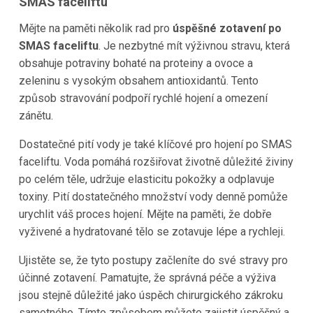
SMAS faceliftu
Mějte na paměti několik rad pro
úspěšné zotavení po
SMAS faceliftu
. Je nezbytné mít výživnou stravu, která
obsahuje potraviny bohaté na proteiny a ovoce a
zeleninu s vysokým obsahem antioxidantů. Tento
způsob stravování podpoří rychlé hojení a omezení
zánětu.
Dostatečné pití vody je také klíčové pro hojení po SMAS
faceliftu. Voda pomáhá rozšiřovat životně důležité živiny
po celém těle, udržuje elasticitu pokožky a odplavuje
toxiny. Pití dostatečného množství vody denně pomůže
urychlit váš proces hojení. Mějte na paměti, že dobře
vyživené a hydratované tělo se zotavuje lépe a rychleji.
Ujistěte se, že tyto postupy začleníte do své stravy pro
účinné zotavení. Pamatujte, že správná péče a výživa
jsou stejně důležité jako úspěch chirurgického zákroku
samotného. Tímto způsobem můžete zajistit úspěšný a