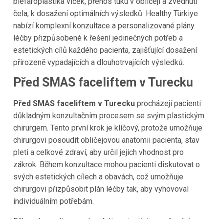
blefaroplastika víček, přenos tuku v obličeji a zvednutí
čela, k dosažení optimálních výsledků. Healthy Türkiye
nabízí komplexní konzultace a personalizované plány
léčby přizpůsobené k řešení jedinečných potřeb a
estetických cílů každého pacienta, zajišťující dosažení
přirozeně vypadajících a dlouhotrvajících výsledků.
Před SMAS faceliftem v Turecku
Před SMAS faceliftem v Turecku
procházejí pacienti
důkladným konzultačním procesem se svým plastickým
chirurgem. Tento první krok je klíčový, protože umožňuje
chirurgovi posoudit obličejovou anatomii pacienta, stav
pleti a celkové zdraví, aby určil jejich vhodnost pro
zákrok. Během konzultace mohou pacienti diskutovat o
svých estetických cílech a obavách, což umožňuje
chirurgovi přizpůsobit plán léčby tak, aby vyhovoval
individuálním potřebám.