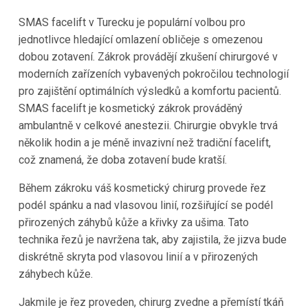
SMAS facelift v Turecku je populární volbou pro
jednotlivce hledající omlazení obličeje s omezenou
dobou zotavení. Zákrok provádějí zkušení chirurgové v
moderních zařízeních vybavených pokročilou technologií
pro zajištění optimálních výsledků a komfortu pacientů.
SMAS facelift je kosmetický zákrok prováděný
ambulantně v celkové anestezii. Chirurgie obvykle trvá
několik hodin a je méně invazivní než tradiční facelift,
což znamená, že doba zotavení bude kratší.
Během zákroku váš kosmetický chirurg provede řez
podél spánku a nad vlasovou linií, rozšiřující se podél
přirozených záhybů kůže a křivky za ušima. Tato
technika řezů je navržena tak, aby zajistila, že jizva bude
diskrétně skryta pod vlasovou linií a v přirozených
záhybech kůže.
Jakmile je řez proveden, chirurg zvedne a přemístí tkáň