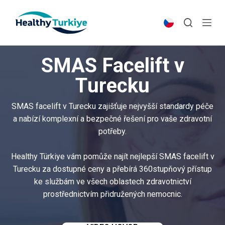
S
k
i
p
SMAS Facelift v
t
o
Turecku
c
o
SMAS facelift v Turecku zajišťuje nejvyšší standardy péče
n
a nabízí komplexní a bezpečné řešení pro vaše zdravotní
t
potřeby.
e
n
Healthy Türkiye vám pomůže najít nejlepší SMAS facelift v
t
Turecku za dostupné ceny a přebírá 360stupňový přístup
ke službám ve všech oblastech zdravotnictví
prostřednictvím přidružených nemocnic.