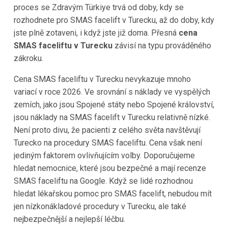
proces se Zdravým Türkiye trvá od doby, kdy se
rozhodnete pro SMAS facelift v Turecku, až do doby, kdy
jste plně zotaveni, i když jste již doma. Přesná
cena
SMAS faceliftu v Turecku
závisí na typu prováděného
zákroku.
Cena SMAS faceliftu v Turecku nevykazuje mnoho
variací v roce 2026. Ve srovnání s náklady ve vyspělých
zemích, jako jsou Spojené státy nebo Spojené království,
jsou náklady na SMAS facelift v Turecku relativně nízké.
Není proto divu, že pacienti z celého světa navštěvují
Turecko na procedury SMAS faceliftu. Cena však není
jediným faktorem ovlivňujícím volby. Doporučujeme
hledat nemocnice, které jsou bezpečné a mají recenze
SMAS faceliftu na Google. Když se lidé rozhodnou
hledat lékařskou pomoc pro SMAS facelift, nebudou mít
jen nízkonákladové procedury v Turecku, ale také
nejbezpečnější a nejlepší léčbu.