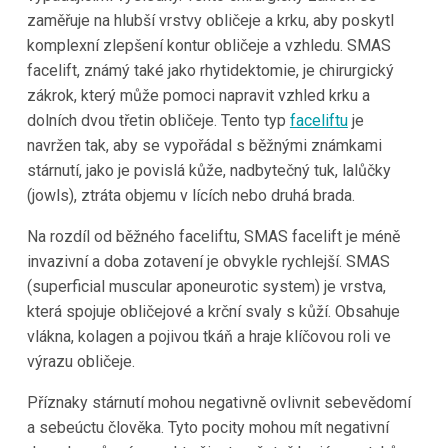
zaměřuje na hlubší vrstvy obličeje a krku, aby poskytl
komplexní zlepšení kontur obličeje a vzhledu. SMAS
facelift, známý také jako rhytidektomie, je chirurgický
zákrok, který může pomoci napravit vzhled krku a
dolních dvou třetin obličeje. Tento typ
faceliftu
je
navržen tak, aby se vypořádal s běžnými známkami
stárnutí, jako je povislá kůže, nadbytečný tuk, lalůčky
(jowls), ztráta objemu v lících nebo druhá brada.
Na rozdíl od běžného faceliftu, SMAS facelift je méně
invazivní a doba zotavení je obvykle rychlejší. SMAS
(superficial muscular aponeurotic system) je vrstva,
která spojuje obličejové a krční svaly s kůží. Obsahuje
vlákna, kolagen a pojivou tkáň a hraje klíčovou roli ve
výrazu obličeje.
Příznaky stárnutí mohou negativně ovlivnit sebevědomí
a sebeúctu člověka. Tyto pocity mohou mít negativní