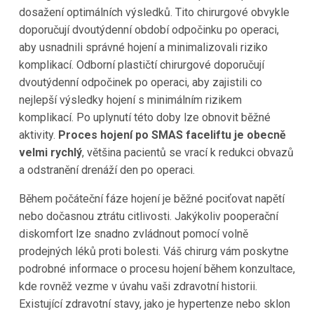
dosažení optimálních výsledků. Tito chirurgové obvykle
doporučují dvoutýdenní období odpočinku po operaci,
aby usnadnili správné hojení a minimalizovali riziko
komplikací. Odborní plastičtí chirurgové doporučují
dvoutýdenní odpočinek po operaci, aby zajistili co
nejlepší výsledky hojení s minimálním rizikem
komplikací. Po uplynutí této doby lze obnovit běžné
aktivity.
Proces hojení po SMAS faceliftu je obecně
velmi rychlý
, většina pacientů se vrací k redukci obvazů
a odstranění drenáží den po operaci.
Během počáteční fáze hojení je běžné pociťovat napětí
nebo dočasnou ztrátu citlivosti. Jakýkoliv pooperační
diskomfort lze snadno zvládnout pomocí volně
prodejných léků proti bolesti. Váš chirurg vám poskytne
podrobné informace o procesu hojení během konzultace,
kde rovněž vezme v úvahu vaši zdravotní historii.
Existující zdravotní stavy, jako je hypertenze nebo sklon