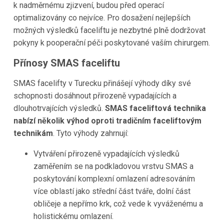
k nadměrnému zjizvení, budou před operací
optimalizovány co nejvíce. Pro dosažení nejlepších
možných výsledků faceliftu je nezbytné plně dodržovat
pokyny k pooperační péči poskytované vaším chirurgem.
Přínosy SMAS faceliftu
SMAS facelifty v Turecku přinášejí výhody díky své
schopnosti dosáhnout přirozeně vypadajících a
dlouhotrvajících výsledků.
SMAS faceliftová technika
nabízí několik výhod oproti tradičním faceliftovým
technikám
. Tyto výhody zahrnují:
Vytváření přirozeně vypadajících výsledků
zaměřením se na podkladovou vrstvu SMAS a
poskytování komplexní omlazení adresováním
více oblastí jako střední část tváře, dolní část
obličeje a nepřímo krk, což vede k vyváženému a
holistickému omlazení.