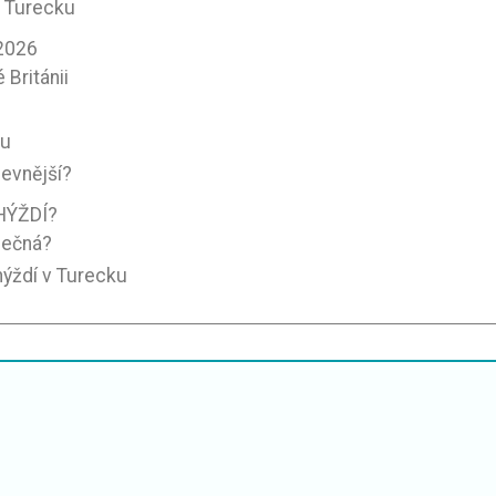
v Turecku
2026
 Británii
ku
levnější?
HÝŽDÍ?
pečná?
hýždí v Turecku