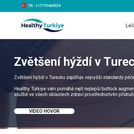
S
TR:
:+‪17175469334‬
k
i
p
Léč
t
o
c
o
n
t
Zvětšení hýždí v Ture
e
n
t
Zvětšení hýždí v Turecku zajišťuje nejvyšší standardy péč
Healthy Türkiye vám pomáhá najít nejlepší buttock augmen
službě ve všech oblastech zdraví prostřednictvím přidru
VIDEO HOVOR