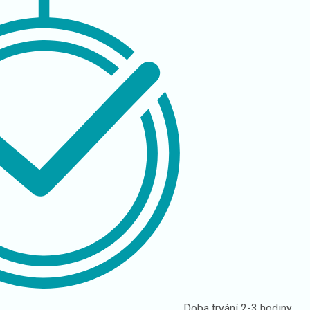
Doba trvání
2-3 hodiny