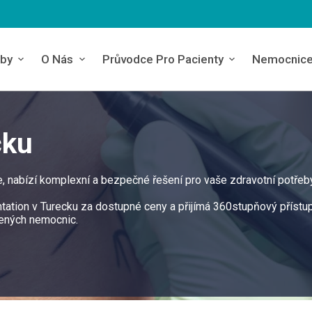
by
O Nás
Průvodce Pro Pacienty
Nemocnic
cku
e, nabízí komplexní a bezpečné řešení pro vaše zdravotní potřeby
tation v Turecku za dostupné ceny a přijímá 360stupňový přístu
žených nemocnic.