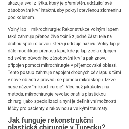
ukazuje sval z lýtka, který je přemístěn, udržující své
zásobování krví intaktní, aby pokryl otevřenou zlomeninu
pod kolenem.
Volný lap – mikrochirurgie: Rekonstrukce volným lapem
také zahrnuje přenos živé tkáně z jedné části těla na
druhou spolu s cévou, která ji udržuje naživu. Volný lap je
dále modifikací přenosu lapu, kde je lap zcela odpojen
od svého původního zásobování krví a pak znovu
připojen pomocí mikrochirurgie v příjemcovské oblasti.
Tento postup zahrnuje napojení drobných cév lapu s těmi
v nové oblasti a provádí se pomocí mikroskopu, takže
nese název "mikrochirurgie". Více než jakákoliv jiná
metoda, mikrochirurgie revolucionařila plastickou
chirurgii jako specializaci a nyní je definitivní možností
léčby pro pacienty s rakovinou a velkými traumaty.
Jak funguje rekonstrukční
plastická chirurgie v Turecku?