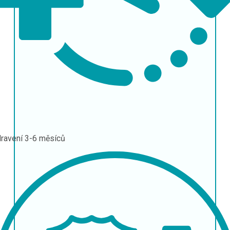
ravení
3-6 měsíců