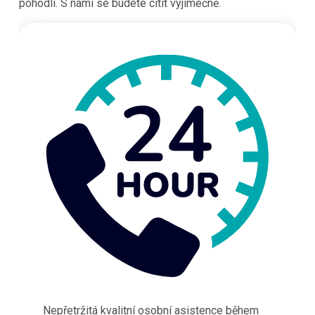
pohodlí. S námi se budete cítit výjimečně.
Nepřetržitá kvalitní osobní asistence během