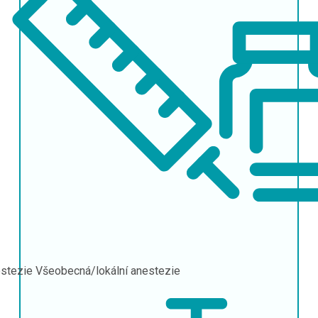
stezie
Všeobecná/lokální anestezie