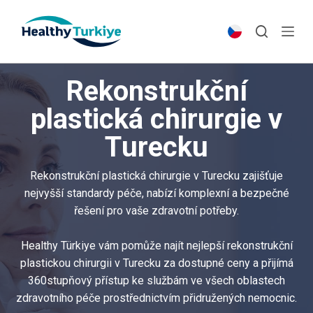
S
k
i
p
Rekonstrukční
t
o
plastická chirurgie v
c
Turecku
o
n
t
Rekonstrukční plastická chirurgie v Turecku zajišťuje
e
nejvyšší standardy péče, nabízí komplexní a bezpečné
n
řešení pro vaše zdravotní potřeby.
t
Healthy Türkiye vám pomůže najít nejlepší rekonstrukční
plastickou chirurgii v Turecku za dostupné ceny a přijímá
360stupňový přístup ke službám ve všech oblastech
zdravotního péče prostřednictvím přidružených nemocnic.