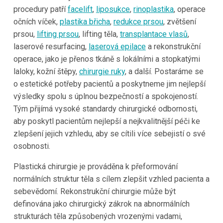
procedury patří
facelift
,
liposukce
,
rinoplastika
, operace
očních víček,
plastika břicha
,
redukce prsou
, zvětšení
prsou,
lifting prsou
, lifting těla,
transplantace vlasů
,
laserové resurfacing,
laserová epilace
a rekonstrukční
operace, jako je přenos tkáně s lokálními a stopkatými
laloky, kožní štěpy,
chirurgie ruky
, a další. Postaráme se
o estetické potřeby pacientů a poskytneme jim nejlepší
výsledky spolu s úplnou bezpečností a spokojeností.
Tým přijímá vysoké standardy chirurgické odbornosti,
aby poskytl pacientům nejlepší a nejkvalitnější péči ke
zlepšení jejich vzhledu, aby se cítili více sebejistí o své
osobnosti.
Plastická chirurgie je prováděna k přeformování
normálních struktur těla s cílem zlepšit vzhled pacienta a
sebevědomí. Rekonstrukční chirurgie může být
definována jako chirurgický zákrok na abnormálních
strukturách těla způsobených vrozenými vadami,