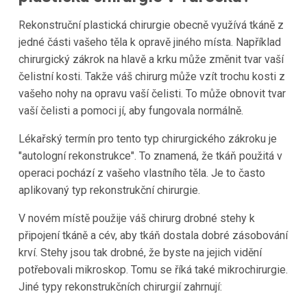
Rekonstruční plastická chirurgie obecně využívá tkáně z
jedné části vašeho těla k opravě jiného místa. Například
chirurgický zákrok na hlavě a krku může změnit tvar vaší
čelistní kosti. Takže váš chirurg může vzít trochu kosti z
vašeho nohy na opravu vaší čelisti. To může obnovit tvar
vaší čelisti a pomoci jí, aby fungovala normálně.
Lékařský termín pro tento typ chirurgického zákroku je
"autologní rekonstrukce". To znamená, že tkáň použitá v
operaci pochází z vašeho vlastního těla. Je to často
aplikovaný typ rekonstrukční chirurgie.
V novém místě použije váš chirurg drobné stehy k
připojení tkáně a cév, aby tkáň dostala dobré zásobování
krví. Stehy jsou tak drobné, že byste na jejich vidění
potřebovali mikroskop. Tomu se říká také mikrochirurgie.
Jiné typy rekonstrukčních chirurgií zahrnují: