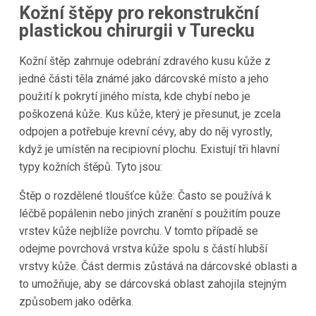
Kožní štěpy pro rekonstrukční
plastickou chirurgii v Turecku
Kožní štěp zahrnuje odebrání zdravého kusu kůže z
jedné části těla známé jako dárcovské místo a jeho
použití k pokrytí jiného místa, kde chybí nebo je
poškozená kůže. Kus kůže, který je přesunut, je zcela
odpojen a potřebuje krevní cévy, aby do něj vyrostly,
když je umístěn na recipiovní plochu. Existují tři hlavní
typy kožních štěpů. Tyto jsou:
Štěp o rozdělené tloušťce kůže: Často se používá k
léčbě popálenin nebo jiných zranění s použitím pouze
vrstev kůže nejblíže povrchu. V tomto případě se
odejme povrchová vrstva kůže spolu s částí hlubší
vrstvy kůže. Část dermis zůstává na dárcovské oblasti a
to umožňuje, aby se dárcovská oblast zahojila stejným
způsobem jako oděrka.