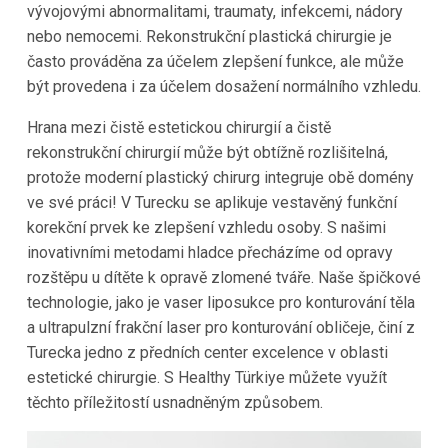
vývojovými abnormalitami, traumaty, infekcemi, nádory
nebo nemocemi. Rekonstrukční plastická chirurgie je
často prováděna za účelem zlepšení funkce, ale může
být provedena i za účelem dosažení normálního vzhledu.
Hrana mezi čistě estetickou chirurgií a čistě
rekonstrukční chirurgií může být obtížně rozlišitelná,
protože moderní plastický chirurg integruje obě domény
ve své práci! V Turecku se aplikuje vestavěný funkční
korekční prvek ke zlepšení vzhledu osoby. S našimi
inovativními metodami hladce přecházíme od opravy
rozštěpu u dítěte k opravě zlomené tváře. Naše špičkové
technologie, jako je vaser liposukce pro konturování těla
a ultrapulzní frakční laser pro konturování obličeje, činí z
Turecka jedno z předních center excelence v oblasti
estetické chirurgie. S Healthy Türkiye můžete využít
těchto příležitostí usnadněným způsobem.