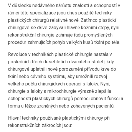
V důsledku nedávného nárůstu znalostí a schopností v
rámci této specializace jsou dnes použité techniky
plastických chirurgů relativně nové. Zatímco plastickí
chirurgové se dříve zabývali hlavně kožními štěpy, nyní
rekonstrukční chirurgie zahrnuje řadu promyšlených
procedur zahrnujících pohyb velkých kusů tkání po těle.
Revoluce v technikách plastické chirurgie nastala v
posledních třech desetiletích dvacátého století, kdy
chirurgové uplatnili nové porozumění přívodu krve do
tkání nebo cévního systému, aby umožnili rozvoj
velkého počtu chirurgických operací s laloky. Nyní,
chirurgie s laloky a mikrochirurgie výrazně zlepšila
schopnosti plastických chirurgů pomoci obnovit funkci a
formu u těžce zraněných nebo zohavených pacientů.
Hlavní techniky používané plastickými chirurgy při
rekonstrukčních zákrocích jsou: