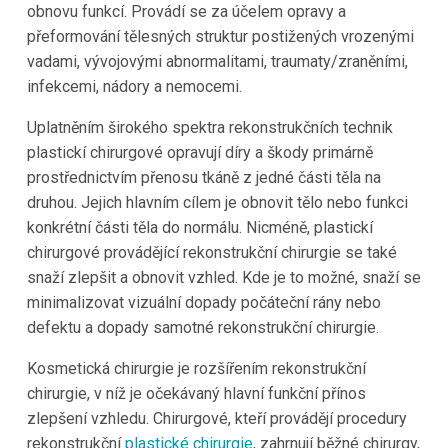
obnovu funkcí. Provádí se za účelem opravy a
přeformování tělesných struktur postižených vrozenými
vadami, vývojovými abnormalitami, traumaty/zraněními,
infekcemi, nádory a nemocemi.
Uplatněním širokého spektra rekonstrukčních technik
plastickí chirurgové opravují díry a škody primárně
prostřednictvím přenosu tkáně z jedné části těla na
druhou. Jejich hlavním cílem je obnovit tělo nebo funkci
konkrétní části těla do normálu. Nicméně, plastickí
chirurgové provádějící rekonstrukční chirurgie se také
snaží zlepšit a obnovit vzhled. Kde je to možné, snaží se
minimalizovat vizuální dopady počáteční rány nebo
defektu a dopady samotné rekonstrukční chirurgie.
Kosmetická chirurgie je rozšířením rekonstrukční
chirurgie, v níž je očekávaný hlavní funkční přínos
zlepšení vzhledu. Chirurgové, kteří provádějí procedury
rekonstrukční
plastické chirurgie
, zahrnují běžné chirurgy,