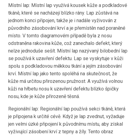
Místní lap: Místní lap využívá kousek kůže a podkladové
tkáně, které se nacházejí blízko rány. Lap zůstává na
jednom konci připojen, takže je i nadále vyživován z
původního zásobování krví a je přemístěn nad poraněné
místo. V tomto diagramovém případě byla z nosu
odstraněna rakovina kůže, což zanechalo defekt, který
nelze jednoduše sešít. Místní lap nazývaný bilobední lap
se používá k uzavření defektu. Lap se vyskytuje v kůži
spolu s podkladovou měkkou tkání a jejím zásobování
krví. Místní lap jako tento spoléhá na skutečnost, že
kůže má určitou přirozenou pružnost. A využívá volnou
kůži na hřbetu nosu k uzavření defektu blízko špičky
nosu, kde je kůže přirozeně těsná.
Regionální lap: Regionální lap používá sekci tkáně, která
je připojena k určité cévě. Když je lap zvednut, vyžaduje
jen velmi úzké připojení k původnímu místu, aby získal
vyživující zásobení krví z tepny a žíly. Tento obraz