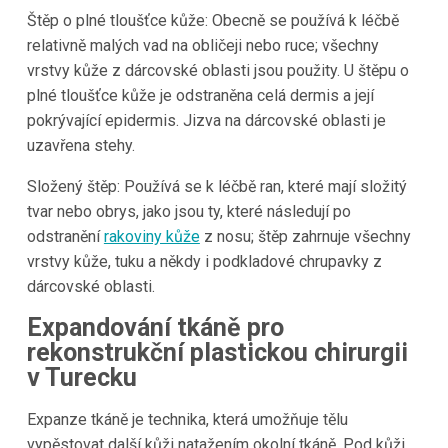
Štěp o plné tloušťce kůže: Obecně se používá k léčbě
relativně malých vad na obličeji nebo ruce; všechny
vrstvy kůže z dárcovské oblasti jsou použity. U štěpu o
plné tloušťce kůže je odstraněna celá dermis a její
pokrývající epidermis. Jizva na dárcovské oblasti je
uzavřena stehy.
Složený štěp: Používá se k léčbě ran, které mají složitý
tvar nebo obrys, jako jsou ty, které následují po
odstranění
rakoviny kůže
z nosu; štěp zahrnuje všechny
vrstvy kůže, tuku a někdy i podkladové chrupavky z
dárcovské oblasti.
Expandování tkáně pro
rekonstrukční plastickou chirurgii
v Turecku
Expanze tkáně je technika, která umožňuje tělu
vypěstovat další kůži natažením okolní tkáně. Pod kůži