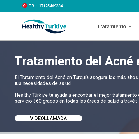
S
TR:
:+‪17175469334‬
k
i
p
Tratamiento
t
o
c
o
n
Tratamiento del Acné 
t
e
n
t
El Tratamiento del Acné en Turquía asegura los más altos
tus necesidades de salud.
Healthy Türkiye te ayuda a encontrar el mejor tratamient
servicio 360 grados en todas las áreas de salud a través 
VIDEOLLAMADA