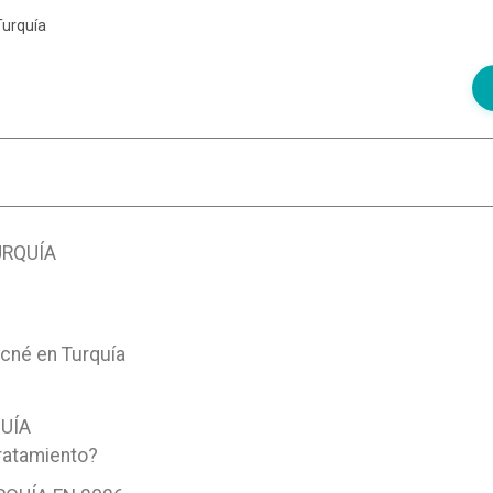
Turquía
URQUÍA
Acné en Turquía
QUÍA
tratamiento?