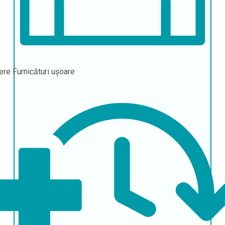
ere
Furnicături ușoare