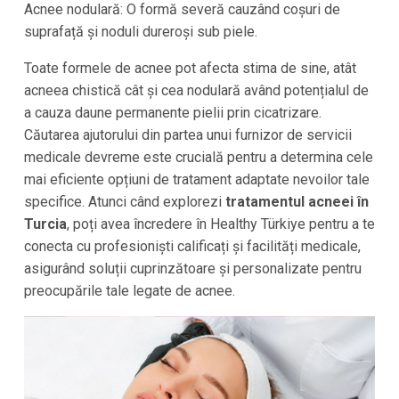
Acnee nodulară: O formă severă cauzând coșuri de
suprafață și noduli dureroși sub piele.
Toate formele de acnee pot afecta stima de sine, atât
acneea chistică cât și cea nodulară având potențialul de
a cauza daune permanente pielii prin cicatrizare.
Căutarea ajutorului din partea unui furnizor de servicii
medicale devreme este crucială pentru a determina cele
mai eficiente opțiuni de tratament adaptate nevoilor tale
specifice. Atunci când explorezi
tratamentul acneei în
Turcia
, poți avea încredere în Healthy Türkiye pentru a te
conecta cu profesioniști calificați și facilități medicale,
asigurând soluții cuprinzătoare și personalizate pentru
preocupările tale legate de acnee.