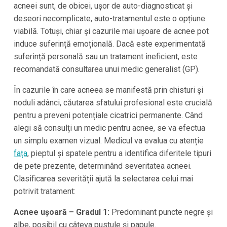
acneei sunt, de obicei, ușor de auto-diagnosticat și
deseori necomplicate, auto-tratamentul este o opțiune
viabilă. Totuși, chiar și cazurile mai ușoare de acnee pot
induce suferință emoțională. Dacă este experimentată
suferință personală sau un tratament ineficient, este
recomandată consultarea unui medic generalist (GP).
În cazurile în care acneea se manifestă prin chisturi și
noduli adânci, căutarea sfatului profesional este crucială
pentru a preveni potențiale cicatrici permanente. Când
alegi să consulți un medic pentru acnee, se va efectua
un simplu examen vizual. Medicul va evalua cu atenție
fața
, pieptul și spatele pentru a identifica diferitele tipuri
de pete prezente, determinând severitatea acneei.
Clasificarea severității ajută la selectarea celui mai
potrivit tratament:
Acnee ușoară – Gradul 1:
Predominant puncte negre și
albe, posibil cu câteva pustule și papule.