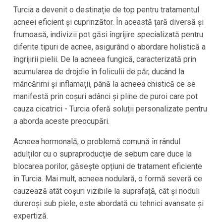
Turcia a devenit o destinație de top pentru tratamentul
acneei eficient și cuprinzător. În această țară diversă și
frumoasă, indivizii pot găsi îngrijire specializată pentru
diferite tipuri de acnee, asigurând o abordare holistică a
îngrijirii pielii. De la acneea fungică, caracterizată prin
acumularea de drojdie în foliculii de păr, ducând la
mâncărimi și inflamații, până la acneea chistică ce se
manifestă prin coșuri adânci și pline de puroi care pot
cauza cicatrici - Turcia oferă soluții personalizate pentru
a aborda aceste preocupări.
Acneea hormonală, o problemă comună în rândul
adulților cu o supraproducție de sebum care duce la
blocarea porilor, găsește opțiuni de tratament eficiente
în Turcia. Mai mult, acneea nodulară, o formă severă ce
cauzează atât coșuri vizibile la suprafață, cât și noduli
dureroși sub piele, este abordată cu tehnici avansate și
expertiză.