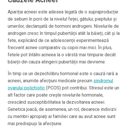
Apariția acneei este adesea legată de o supraproducție
de sebum în porii de la nivelul feței, gâtului, pieptului și
umerilor, declanșată de hormoni androgeni. Nivelurile de
androgen cresc în timpul pubertății atât la băieți, cât și la
fete, explicând de ce adolescenții experimentează
frecvent acnee comparativ cu copiii mai mici. În plus,
fetele pot întâlni acneea la o vârstă mai timpurie decât
băieții din cauza atingerii pubertății mai devreme.
În timp ce un dezechilibru hormonal este o cauză rară a
acneei, anumite afecțiuni medicale precum
sindromul
ovarului polichistic
(PCOS) pot contribui. Stresul este un
alt factor care poate crește nivelurile hormonale,
crescând susceptibilitatea la dezvoltarea acneei.
Genetica joacă, de asemenea, un rol, deoarece indivizii
cu membri apropiați ai familiei care au avut acnee sunt
mai predispuși la afecțiune.