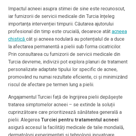
Impactul acneei asupra stimei de sine este recunoscut,
iar furnizorii de servicii medicale din Turcia înțeleg
importanța intervenției timpurii. Căutarea ajutorului
profesional din timp este crucială, deoarece atât
acneea
chistică
cât și acneea nodulară au potențialul de a duce
la afectarea permanentă a pielii sub forma cicatricilor.
Prin consultarea cu furnizorii de servicii medicale din
Turcia devreme, indivizii pot explora planuri de tratament
personalizate adaptate tipului lor specific de acnee,
promovând nu numai rezultate eficiente, ci și minimizând
riscul de afectare pe termen lung a pielii.
Angajamentul Turciei față de îngrijirea pielii depășește
tratarea simptomelor acneei – se extinde la soluții
cuprinzătoare care prioritizează sănătatea generală a
pielii. Alegerea
Turciei pentru tratamentul acneei
asigură accesul la facilități medicale de talie mondială,
dermatologi experimentați și tehnologii inovatoare.