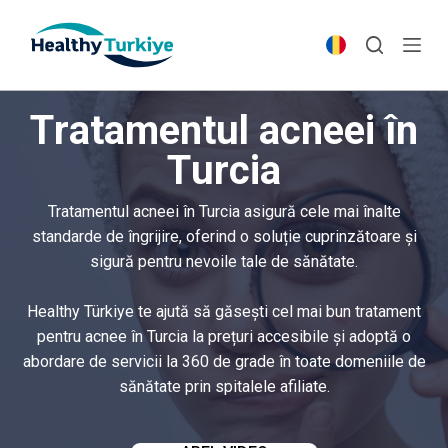
S
k
i
p
Tratamentul acneei în
t
o
Turcia
c
o
Tratamentul acneei în Turcia asigură cele mai înalte
n
standarde de îngrijire, oferind o soluție cuprinzătoare și
t
sigură pentru nevoile tale de sănătate.
e
n
Healthy Türkiye te ajută să găsești cel mai bun tratament
t
pentru acnee în Turcia la prețuri accesibile și adoptă o
abordare de servicii la 360 de grade în toate domeniile de
sănătate prin spitalele afiliate.