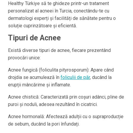
Healthy Türkiye să te ghideze printr-un tratament
personalizat al acneei în Turcia, conectându-te cu
dermatologi experți și facilități de sănătate pentru o
soluție cuprinzătoare și eficientă.
Tipuri de Acnee
Există diverse tipuri de acnee, fiecare prezentând
provocări unice:
Acnee fungică (foliculita pityrosporum): Apare când
drojdia se acumulează în
foliculii de păr
, ducând la
erupții mâncărime și inflamate.
Acnee chistică: Caracterizată prin coșuri adânci, pline de
puroi și noduli, adesea rezultând în cicatrici.
Acnee hormonală: Afectează adulții cu o supraproducție
de sebum, ducând la pori înfundați.