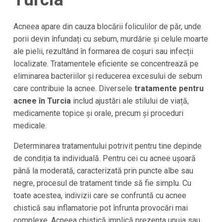
Acneea apare din cauza blocării foliculilor de păr, unde
porii devin înfundați cu sebum, murdărie și celule moarte
ale pielii, rezultând în formarea de coșuri sau infecții
localizate. Tratamentele eficiente se concentrează pe
eliminarea bacteriilor și reducerea excesului de sebum
care contribuie la acnee. Diversele
tratamente pentru
acnee în Turcia
includ ajustări ale stilului de viață,
medicamente topice și orale, precum și proceduri
medicale.
Determinarea tratamentului potrivit pentru tine depinde
de condiția ta individuală. Pentru cei cu acnee ușoară
până la moderată, caracterizată prin puncte albe sau
negre, procesul de tratament tinde să fie simplu. Cu
toate acestea, indivizii care se confruntă cu acnee
chistică sau inflamatorie pot înfrunta provocări mai
complexe. Acneea chistică implică prezența unuia sau