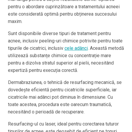
pentru o abordare cuprinzătoare a tratamentului acneei
este considerată optimă pentru obținerea succesului
maxim.
Sunt disponibile diverse tipuri de tratament pentru
acnee, inclusiv peeling-uri chimice potrivite pentru toate
tipurile de cicatrici, inclusiv
cele adânci
. Această metodă
utilizează substanțe chimice cu concentrație mare
pentru a dizolva stratul superior al pielii, necesitând
expertiză pentru execuția corectă.
Dermabraziunea, o tehnică de resurfacing mecanică, se
dovedește eficientă pentru cicatricile superficiale, iar
cicatricile mai adânci pot diminua în dimensiune. Cu
toate acestea, procedura este oarecum traumatică,
necesitând o perioadă de recuperare.
Resurfacing-ul cu laser, ideal pentru corectarea tuturor
tipurilor de acnee, este deosebit de eficient pe tonuri