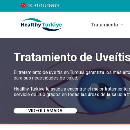
S
TR:
:+‪17175469334‬
k
i
p
Tratamiento
t
o
c
o
n
Tratamiento de Uveíti
t
e
n
t
El tratamiento de uveítis en Turquía garantiza los más al
para sus necesidades de salud.
Healthy Türkiye le ayuda a encontrar el mejor tratamiento
servicio de 360 grados en todas las áreas de la salud a t
VIDEOLLAMADA