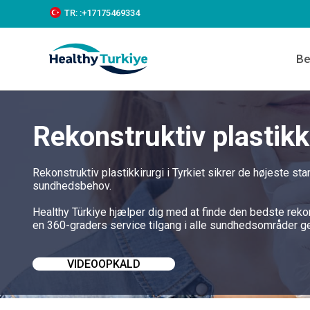
S
TR:
:+‪17175469334‬
k
i
p
Be
t
o
c
o
n
Rekonstruktiv plastikki
t
e
n
t
Rekonstruktiv plastikkirurgi i Tyrkiet sikrer de højeste st
sundhedsbehov.
Healthy Türkiye hjælper dig med at finde den bedste rekon
en 360-graders service tilgang i alle sundhedsområder ge
VIDEOOPKALD