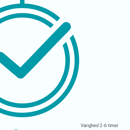
Varighed
2-6 timer