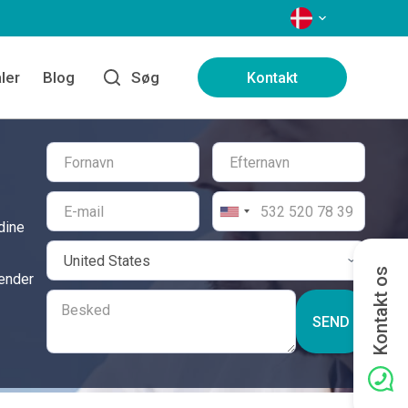
SPROG
ler
Blog
Søg
Kontakt
dine
Kontakt os
vender
SEND