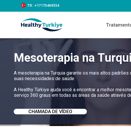
S
TR:
:+‪17175469334‬
k
i
p
Tratament
t
o
c
o
n
Mesoterapia na Turqu
t
e
n
t
A mesoterapia na Turquia garante os mais altos padrões
suas necessidades de saúde.
A Healthy Türkiye ajuda você a encontrar a melhor mesot
serviço 360 graus em todas as áreas da saúde através de 
CHAMADA DE VÍDEO