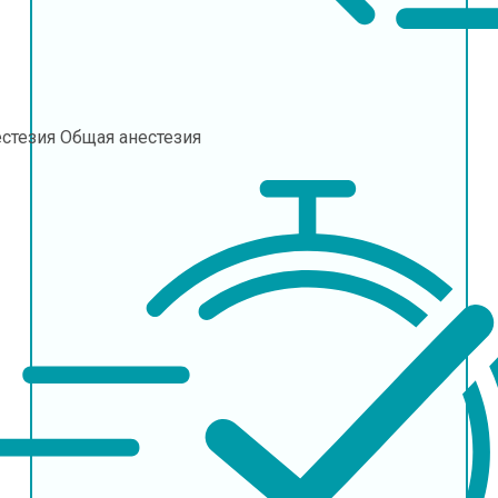
естезия
Общая анестезия