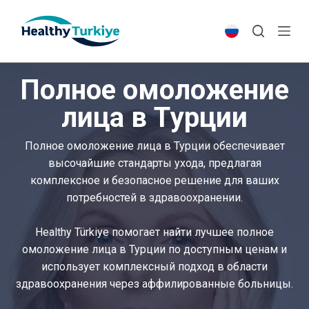
S
k
i
p
Полное омоложение
t
o
лица в Турции
c
o
Полное омоложение лица в Турции обеспечивает
n
высочайшие стандарты ухода, предлагая
t
комплексное и безопасное решение для ваших
e
потребностей в здравоохранении.
n
t
Healthy Türkiye помогает найти лучшее полное
омоложение лица в Турции по доступным ценам и
использует комплексный подход в области
здравоохранения через аффилированные больницы.