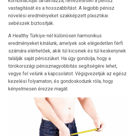
kombinációját tartalmazza, nevezetesen a pénisz
vastagítását és a hosszabbítást. A legjobb pénisz
növelési eredményeket szakképzett plasztikai
sebészek biztosítják.
A Healthy Türkiye-nél különösen harmonikus
eredményeket kínálunk, amelyek sok elégedetlen férfi
számára elérhetőek, akik túl kicsinek és túl keskenynek
találják saját péniszüket. Ha úgy gondolja, hogy a
törökországi pénisznagyobbítás segítségére lehet,
vegye fel velünk a kapcsolatot. Végigvezetjük az egész
kezelési folyamaton, és gondoskodunk róla, hogy
kényelmesen érezze magát.