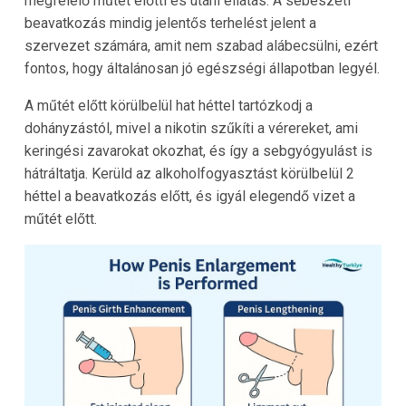
megfelelő műtét előtti és utáni ellátás. A sebészeti
beavatkozás mindig jelentős terhelést jelent a
szervezet számára, amit nem szabad alábecsülni, ezért
fontos, hogy általánosan jó egészségi állapotban legyél.
A műtét előtt körülbelül hat héttel tartózkodj a
dohányzástól, mivel a nikotin szűkíti a vérereket, ami
keringési zavarokat okozhat, és így a sebgyógyulást is
hátráltatja. Kerüld az alkoholfogyasztást körülbelül 2
héttel a beavatkozás előtt, és igyál elegendő vizet a
műtét előtt.