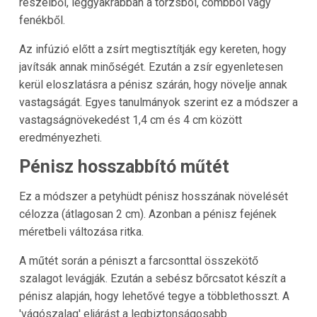
részeiből, leggyakrabban a torzsból, combból vagy
fenékből.
Az infúzió előtt a zsírt megtisztítják egy kereten, hogy
javítsák annak minőségét. Ezután a zsír egyenletesen
kerül eloszlatásra a pénisz szárán, hogy növelje annak
vastagságát. Egyes tanulmányok szerint ez a módszer a
vastagságnövekedést 1,4 cm és 4 cm között
eredményezheti.
Pénisz hosszabbító műtét
Ez a módszer a petyhüdt pénisz hosszának növelését
célozza (átlagosan 2 cm). Azonban a pénisz fejének
méretbeli változása ritka.
A műtét során a péniszt a farcsonttal összekötő
szalagot levágják. Ezután a sebész bőrcsatot készít a
pénisz alapján, hogy lehetővé tegye a többlethosszt. A
'vágószalag' eljárást a legbiztonságosabb