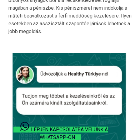
bizonyos anyagok bőr alá fecskendezését foglalja
magában a péniszbe. Kis péniszméret nem indokolja a
műtéti beavatkozást a férfi meddőség kezelésére. Ilyen
esetekben az asszisztált szaporítóeljárások lehetnek a
jobb megoldás.
LÉPJEN KAPCSOLATBA VELÜNK A
WHATSAPP-ON