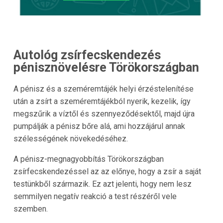
Autológ zsírfecskendezés
pénisznövelésre Törökországban
A pénisz és a szeméremtájék helyi érzéstelenítése
után a zsírt a szeméremtájékból nyerik, kezelik, így
megszűrik a víztől és szennyeződésektől, majd újra
pumpálják a pénisz bőre alá, ami hozzájárul annak
szélességének növekedéséhez.
A pénisz-megnagyobbítás Törökországban
zsírfecskendezéssel az az előnye, hogy a zsír a saját
testünkből származik. Ez azt jelenti, hogy nem lesz
semmilyen negatív reakció a test részéről vele
szemben.