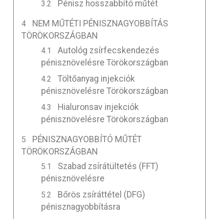
Pénisz hosszabbító műtét
NEM MŰTÉTI PÉNISZNAGYOBBÍTÁS
TÖRÖKORSZÁGBAN
Autológ zsírfecskendezés
pénisznövelésre Törökországban
Töltőanyag injekciók
pénisznövelésre Törökországban
Hialuronsav injekciók
pénisznövelésre Törökországban
PÉNISZNAGYOBBÍTÓ MŰTÉT
TÖRÖKORSZÁGBAN
Szabad zsírátültetés (FFT)
pénisznövelésre
Bőrös zsíráttétel (DFG)
pénisznagyobbításra