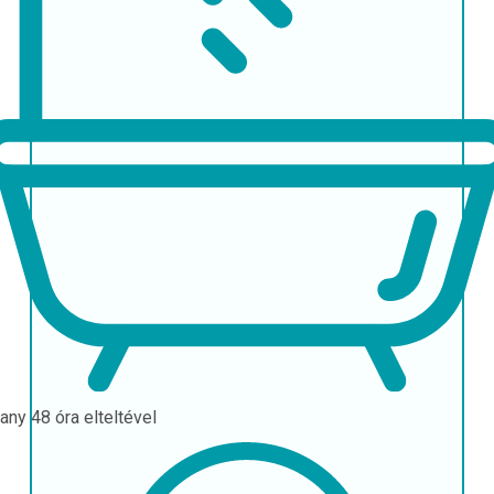
hany
48 óra elteltével