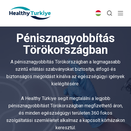
S
k
i
p
Pénisznagyobbítás
t
o
Törökországban
c
o
A pénisznagyobbítás Törökországban a legmagasabb
n
szintű ellátási szabványokat biztosítja, átfogó és
t
biztonságos megoldást kínálva az egészségügyi igények
e
kielégítésére.
n
t
A Healthy Türkiye segít megtalálni a legjobb
pénisznagyobbítást Törökországban megfizethető áron,
és minden egészségügyi területen 360 fokos
szolgáltatási szemléletet alkalmaz a kapcsolt kórházakon
keresztül.