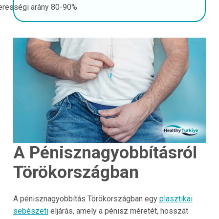
erességi arány
80-90%
A Pénisznagyobbításról
Törökországban
A pénisznagyobbítás Törökországban egy
plasztikai
sebészeti
eljárás, amely a pénisz méretét, hosszát