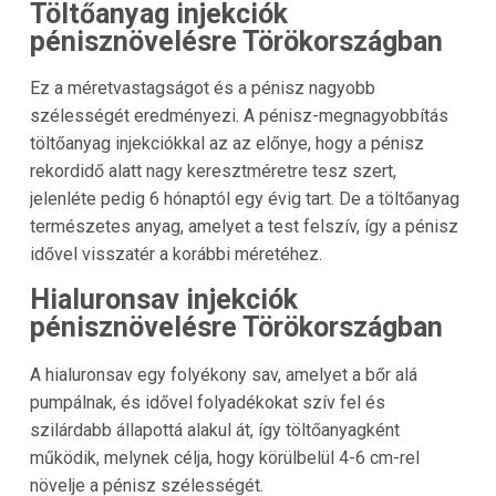
Töltőanyag injekciók
pénisznövelésre Törökországban
Ez a méretvastagságot és a pénisz nagyobb
szélességét eredményezi. A pénisz-megnagyobbítás
töltőanyag injekciókkal az az előnye, hogy a pénisz
rekordidő alatt nagy keresztméretre tesz szert,
jelenléte pedig 6 hónaptól egy évig tart. De a töltőanyag
természetes anyag, amelyet a test felszív, így a pénisz
idővel visszatér a korábbi méretéhez.
Hialuronsav injekciók
pénisznövelésre Törökországban
A hialuronsav egy folyékony sav, amelyet a bőr alá
pumpálnak, és idővel folyadékokat szív fel és
szilárdabb állapottá alakul át, így töltőanyagként
működik, melynek célja, hogy körülbelül 4-6 cm-rel
növelje a pénisz szélességét.