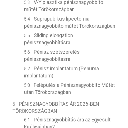
V-Y plasztika pénisznagyobbító
műtét Törökországban
Suprapubikus lipectomia
pénisznagyobbító műtét Törökországban
Sliding elongation
pénisznagyobbításra
Pénisz szétszerelés
pénisznagyobbításra
Pénisz implantátum (Penuma
implantátum)
Felépülés a Pénisznagyobbító Műtét
után Törökországban
PÉNISZNAGYOBBÍTÁS ÁR 2026-BEN
TÖRÖKORSZÁGBAN
Pénisznagyobbítás ára az Egyesült
Királyságban?