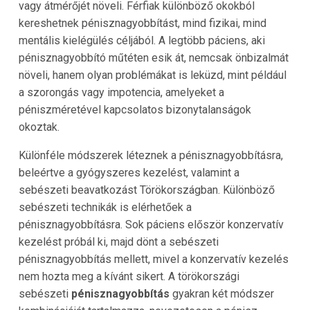
vagy átmérőjét növeli. Férfiak különböző okokból
kereshetnek pénisznagyobbítást, mind fizikai, mind
mentális kielégülés céljából. A legtöbb páciens, aki
pénisznagyobbító műtéten esik át, nemcsak önbizalmát
növeli, hanem olyan problémákat is leküzd, mint például
a szorongás vagy impotencia, amelyeket a
péniszméretével kapcsolatos bizonytalanságok
okoztak.
Különféle módszerek léteznek a pénisznagyobbításra,
beleértve a gyógyszeres kezelést, valamint a
sebészeti beavatkozást Törökországban. Különböző
sebészeti technikák is elérhetőek a
pénisznagyobbításra. Sok páciens először konzervatív
kezelést próbál ki, majd dönt a sebészeti
pénisznagyobbítás mellett, mivel a konzervatív kezelés
nem hozta meg a kívánt sikert. A törökországi
sebészeti
pénisznagyobbítás
gyakran két módszer