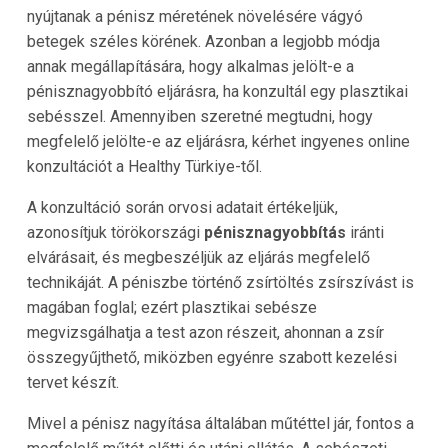
nyújtanak a pénisz méretének növelésére vágyó
betegek széles körének. Azonban a legjobb módja
annak megállapítására, hogy alkalmas jelölt-e a
pénisznagyobbító eljárásra, ha konzultál egy plasztikai
sebésszel. Amennyiben szeretné megtudni, hogy
megfelelő jelölte-e az eljárásra, kérhet ingyenes online
konzultációt a Healthy Türkiye-től.
A konzultáció során orvosi adatait értékeljük,
azonosítjuk törökországi
pénisznagyobbítás
iránti
elvárásait, és megbeszéljük az eljárás megfelelő
technikáját. A péniszbe történő zsírtöltés zsírszívást is
magában foglal; ezért plasztikai sebésze
megvizsgálhatja a test azon részeit, ahonnan a zsír
összegyűjthető, miközben egyénre szabott kezelési
tervet készít.
Mivel a pénisz nagyítása általában műtéttel jár, fontos a