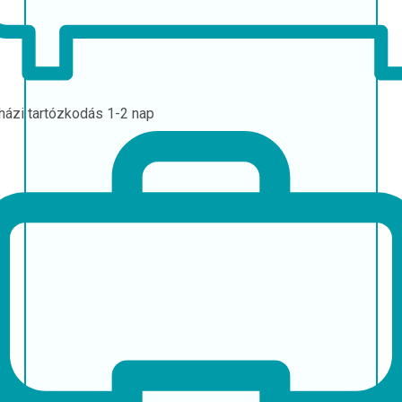
házi tartózkodás
1-2 nap