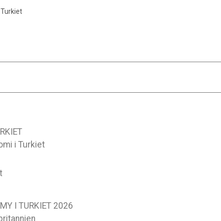
 Turkiet
RKIET
mi i Turkiet
t
Y I TURKIET 2026
britannien