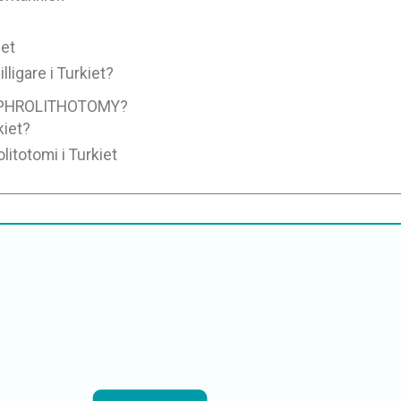
iet
ligare i Turkiet?
EPHROLITHOTOMY?
kiet?
litotomi i Turkiet