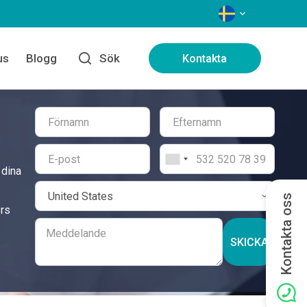
SPRÅK
us
Blogg
Sök
Kontakta
 dina
Kontakta oss
ers
SKICKA