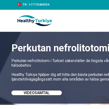
S
TR:
:+‪17175469334‬
k
i
p
t
o
c
o
n
Perkutan nefrolitotomi
t
e
n
t
Perkutan nefrolitotomi i Turkiet säkerställer de högsta v
hälsobehov.
Healthy Türkiye hjälper dig att hitta den bästa perkutan ne
tjänstetillvägagångssätt inom alla områden av hälsa geno
VIDEOSAMTAL