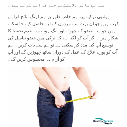
نتائج ماہر پلاسٹک سرجنز فراہم کرتے ہیں۔
ہیلتھی ترکیے پر، ہم خاص طور پر ہم آہنگ نتائج فراہم
کرتے ہیں جو ان بہت سے مردوں کے لیے حاصل کیے جا سکتے
ہیں جو اپنے عضو کے چھوٹے اور تنگ ہونے سے عدم تحفظ کا
شکار ہیں۔ اگر آپ کو لگتا ہے کہ ترکی میں عضو تناسل کی
توسیع آپ کی مدد کر سکتی ہے تو ہم سے بات کریں۔ ہم
آپ کو پورے علاج کے عمل کے دوران ساتھ چھوڑیں گے اور آپ
کو آرام دہ محسوس کریں گے۔