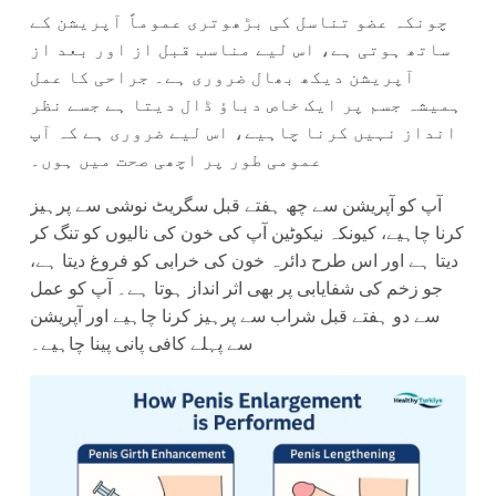
چونکہ عضو تناسل کی بڑھوتری عموماً آپریشن کے
ساتھ ہوتی ہے، اس لیے مناسب قبل از اور بعد از
آپریشن دیکھ بھال ضروری ہے۔ جراحی کا عمل
ہمیشہ جسم پر ایک خاص دباؤ ڈال دیتا ہے جسے نظر
انداز نہیں کرنا چاہیے، اس لیے ضروری ہے کہ آپ
عمومی طور پر اچھی صحت میں ہوں۔
آپ کو آپریشن سے چھ ہفتے قبل سگریٹ نوشی سے پرہیز
کرنا چاہیے، کیونکہ نیکوٹین آپ کی خون کی نالیوں کو تنگ کر
دیتا ہے اور اس طرح دائرہ خون کی خرابی کو فروغ دیتا ہے،
جو زخم کی شفایابی پر بھی اثر انداز ہوتا ہے۔ آپ کو عمل
سے دو ہفتے قبل شراب سے پرہیز کرنا چاہیے اور آپریشن
سے پہلے کافی پانی پینا چاہیے۔