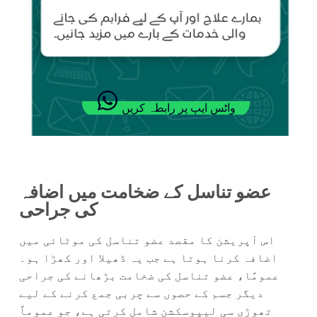
واٹس ایپ پر رابطہ کریں
عضو تناسل کے ضخامت میں اضافہ
کی جراحی
اس آپریشن کا مقصد عضو تناسل کی موٹائی میں
اضافہ کرنا ہوتا ہے جب یہ ڈھیلا اور کھڑا ہو۔
عمومًا، عضو تناسل کی ضخامت بڑھانے کی جراحی
دیگر جسم کے حصوں سے چربی جمع کرنے کے لیے
تھوڑی سی لیپوسکشن شامل کرتی ہے، جو عموماً