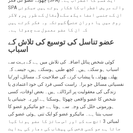
چھوٹے عضو کی فکر (SPA) ایک قسم کا اضطراب ہے۔
SPA والے مریض اضطراب کا شکار ہوتے ہیں جبکوئی
ان کے جنسی اعضا دیکھ سکے (مثال کے طور پر، لاکر
روم میں یا دوران جنس) کیونکہ وہ فکر کرتے ہیں
کہ ان کا عضو معمول سے چھوٹا ہے۔
عضو تناسل کی توسیع کی تلاش کے
اسباب
کوئی شخص پنائل اضافہ کی تلاش میں ہے کے بہت سے
اسباب ہو سکتے ہیں۔ کچھ طبی ہوسکتے ہیں، جیسے کہ
پھلنے پھولنے یا پیشاب کرنے کی صلاحیت کے مسائل، اور/یا
نفسیاتی مسائل جو براہ راست کسی فرد کی خود اعتمادی یا
زندگی کی معقولیت پر اثرڈالتے ہیں۔ بعض اوقات، کسی
شخص کا عضو واقعی چھوٹا ہوسکتا ہے اور یہ جینیاتی یا
ہورمونی خلل کی وجہ سے ہوتا ہے جو مائیکرو عضو کا
سبب بنتا ہے۔ مائیکرو عضو کو ایک تنی ہوئی عضو کی
لمبائی 3 انچ سے کم اور اس سائز کا عضو ہونا کہا
جاتا ہے جو کسی شخص کی پیشاب کی دھار کی ہدایت