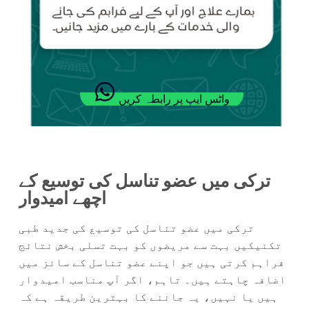
واٹس ایپ پر رابطہ کریں
ترکی میں عضو تناسل کی توسیع کے
اچھے امیدوار
ترکی میں عضو تناسل کی توسیع کی جدید طبی
تکنیکیں بہت سے مریضوں کو بہت تسلی بخش نتائج
فراہم کرتی ہیں جو اپنے عضو تناسل کے سائز میں
اضافہ چاہتے ہیں۔ تاہم، اگر آپ مناسب امیدوار
ہیں یا نہیں، یہ جاننے کا بہترین طریقہ ہے کہ