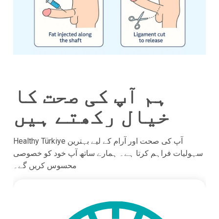
ہم آپ کی صحت کا
خیال رکھتے ہیں
Healthy Türkiye آپ کی صحت اور آرام کے لیے بہترین
سہولیات فراہم کرتا ہے۔ ہمارے ساتھ آپ خود کو خصوصی
محسوس کریں گے۔