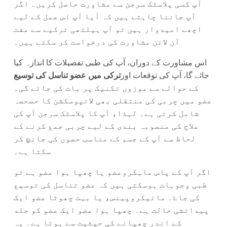
آپ کسی پلاسٹک سرجن سے مشاورت حاصل کریں۔ اگر
آپ جاننا چاہتے ہیں کہ آیا آپ اس عمل کے لیے
اچھے امیدوار ہیں تو آپ ہیلتھی ترکیے سے مفت
آن لائن مشاورت کی درخواست کر سکتے ہیں۔
اس مشاورت کے دوران، آپ کی طبی تفصیلات کا اندازہ کیا
جائے گا، آپ کی توقعات اور
ترکی میں عضو تناسل کی توسیع
کے حوالے سے موزوں تکنیک پر بات کی جائے گی۔
عضو میں چربی کی منتقلی بھی لائپوسکشن کا حصحصہ
شامل کرتی ہے۔ لہذا، آپ کا پلاسٹک سرجن آپ کی
علاج کی منصوبہ بندی کے لیے چربی جمع کرنے کے
لحاظ سے آپ کے جسم کے مناسب حصوں کی جانچ کر
سکتا ہے۔
اگر آپ کے پاس ماـٕکروعضو یا چھپا ہوا عضو ہے تو
طبی وجوہات ہوسکتی ہیں کہ عضو تناسل کی توسیع
کی جاۓ۔ مائیکروپینس، یا بہت چھوٹا عضو ایک
پیدائشی حالت ہے۔ چھپا ہوا عضو ایک عضو کو جلد
کے اندر چھپانے کی حیثیت سے ہوتا ہے۔ یہ