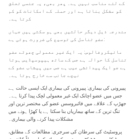
کے لئے مناسب نہیں ہے۔ پھر بھی، یہ جنسی تعلق
کو مشکل بناتا ہے اور حملہ کے امکانات کو کم
کرتا ہے۔
مندرجہ ذیل دیگر حالتیں بھی ہو سکتی ہیں جہاں
عضو تناسل کی توسیع کی ضرورت ہوتی ہے:
مائیکروفالوس: یہ ایک غیر معمولی چھوٹے عضو
تناسل کا حوالہ ہے جس کے ساتھ ہیپوسپڈیس ہوتا
ہے جو ایک پیدائشی عیب ہے جس میں پیشاب عضو کے
نیچے جانب سے خارج ہوتا ہے۔
پییرونی کی بیماری: پییرونی کی بیماری ایک ایسی حالت ہے
جس میں عضو اچانک ایک غیر معمولی لچک پیدا کرتا ہے۔
جھڑپ کے علاقے میں فائبروسس عضو کی مختصر ترین اور
تنگ ترین کے ساتھ بیماریاں بنا سکتا ہے یا کھڑا ہونے میں
مشکلات پیدا کرنے والی بیماری۔
پروسٹیٹ کی سرطان کی سرجری: مطالعات کے مطابق،