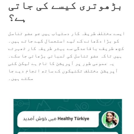
بڑھوتری کیسے کی جاتی
ہے؟
ایسے مختلف طریقہ کار دستیاب ہیں جو عضو تناسل
کو بڑا دکھانے کے لیے استعمال کیے جاتے ہیں۔
کچھ طریقے باقاعدگی سے بہتر طریقہ کار ٹھہرتے
ہیں تاکہ عضو تناسل کی لمبائی بڑھائی جا سکے۔
یہ عمومی طور پر آپریشن کا نام ہے لیکن کئی
آپریشن مختلف تکنیکوں کے ساتھ انجام دیے جا
سکتے ہیں۔