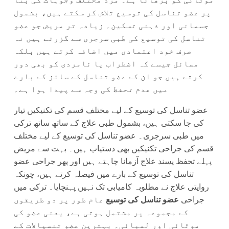
پر عضو تناسل کی توسیع تلاش کر سکتے ہیں، بشمول
جسمانی اور ذہنی تسکین۔ زیادہ تر مریض جو عضو
تناسل کی توسیع کی طبی سرجری سے گزرتے ہیں نہ
صرف خود اعتمادی میں اضافہ کرتے ہیں بلکہ
مسائل جیسے کہ اضطراب یا نامردی کو بھی دور
کرتے ہیں جو ان کے عضو تناسل کے سائز کے بارے
میں عدم تحفظ کی وجہ سے پیدا ہوا ہے۔
عضو تناسل کی توسیع کے لیے مختلف قسم کی تکنیکیں تیار
کی جا سکتی ہیں، بشمول طبی علاج کے ساتھ ساتھ ترکی
میں طبی سرجری۔ عضو تناسل کی توسیع کے لیے مختلف
قسم کی جراحی تکنیکیں بھی دستیاب ہیں۔ بہت سے مریض
پہلے تحفظ پسند علاج آزمانا چاہتے ہیں اور پھر جراحی عضو
تناسل کی توسیع کے بارے میں فیصلہ کرتے ہیں، چونکہ
روایتی علاج نے مطلوبہ کامیابی تک نہیں پہنچایا۔ ترکی میں
جراحی
عضو تناسل کی توسیع
عام طور پر دو طریقوں
کے مجموعہ پر مشتمل ہوتی ہے، یعنی عضو کی
موٹائی اور لمبائی۔ بہترین عضو تنسیالات کے