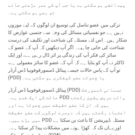
پیدائشی ہو سکتی ہے یا جب آپ کی عمر بڑھتی جائے
تو بھی ہو سکتی ہے۔
ترکی میں عضو تناسل کی توسیع ان لوگوں کے لیے موزوں
نہیں ہے جو نفسیاتی مسائل کی وجہ سے جنسی عوارض کا
شکار ہیں۔ اس لئے مسئلے کی شناخت اور تکلیف کی درست
شناخت کی جانی چاہیے۔ اگر آپ دیکھیں کہ آپ کے عضو کے
سائز کی فکر آپ کی زندگی پر اثر ڈال رہی ہے، اور ایک
ڈاکٹر نے آپ کو بتایا ہے کہ آپ کے عضو کا سائز معمولی ہے،
تو آپ کے پاس حالات جیسے پینائل ڈسمورفوفوبیا ڈس آرڈر
(PDD) یا چھوٹے عضو کیفکری ہو سکتی ہے۔
پینائل ڈسمورفوفوبیا ڈس آرڈر (PDD) جسمانی ڈسمورفک
حالت کی ایک قسم ہے۔ PDD والے مریض یقین رکھتے
ہیں کہ ان کا عضو حقیقت میں چھوٹا ہے اور
اعتماد رکھتے ہیں کہ دوسرے لوگوں کے عضو حقیقت
میں بڑے ہیں۔ PDD مسئلہ ڈیپریشن کا باعث بن سکتا ہے
اور یہاں تک کہ کھڑا ہونے میں مشکلات پیدا کر سکتا ہے۔