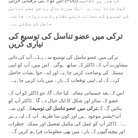
اس کو ذہنی ترقیاتی خرابی (PDD) کے طور پر تشخیص
کیا جاتا ہے۔ یہ ایک صورت حال ہے جو عضو تناسل
کی توسیع کے بجائے ذہنی مشاورت سے زیادہ فائدہ
حاصل کر سکتی ہے۔
ترکی میں عضو تناسل کی توسیع کی
تیاری کریں
ترکی میں عضو تناسل کی توسیع سے پہلے، آپ کی ذاتی
مشاورت آپ کے ڈاکٹر کے ساتھ ہوگی۔ اس میں، آپ کو اپنی
مسئلہ کی وضاحت کرنی چاہیے اور اپنے خواہشات حاصل
کرنے کے لیے اپنی توقعات کے بارے میں بات کرنی چاہیے۔
اس کے بعد جسمانی معائنہ کیا جائے گا، جو ڈاکٹر کو آپ کے
عضو کے سائز اور شکل کا ایک خیال دے گا۔ ڈاکٹر آپ کو
بتائیں گے کہ
ترکی میں عضو تناسل کی توسیع
کے کون سے
آپ••پشنز موجود ہیں اور کون سا طریقہ آپ کے لیے بہتر
ہے۔ ڈاکٹر آپ کو عمل کی مکمل تفصیل اور ممکنہ خطرات
اور پیچیدگیوں کے بارے میں بھی معلومات فراہم کریں گے۔