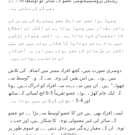
ریڈیکل پروسٹیٹیکٹومی عضو کے سائز کو اوسطاً 16٪ تک
بھی کم کر سکتی ہے۔
چھپا ہوا عضو: جب ایک عضو پیلویک کی چربی کی
وافر مقدار میں چھپا ہوتا ہے تو اکثر اس اصطلاح
کا استعمال کیا جاتا ہے۔ یہ اکثر چھوٹے لڑکوں
میں عام ہے جو موٹاپا کا شکار ہوتے ہیں جن میں
اکثر نرمل سائز کے عضو ہوتے ہیں اور وہ آخرکار
اس حالت سے بچاتے ہیں۔
دوسری صورت میں، کچھ افراد ممبر میں اضافہ کی تلاش
میں ہوتے ہیں اس یقین کی وجہ سے کہ وہ "اوسط سے
چھوٹے" ہیں۔ ان میں سے بہت سے افراد کو ادراک نہیں ہوتا
کہ ایک عام کھڑے ہوئے عضو تقریباً 5-6 انچ لمبائی کے ساتھ
اور 4-5 انچ کی گولائی میں ہوتا ہے۔
ایسے افراد بھی ہیں جن کا عضو اوسط سے بڑا ہے جو عضو
کے سائز کی غیر معمولی توجہ کا شکار ہیں، اور جب یہ
توجہ ان کے معیار زندگی میں دخل دیتی ہے تو عموم طور پر