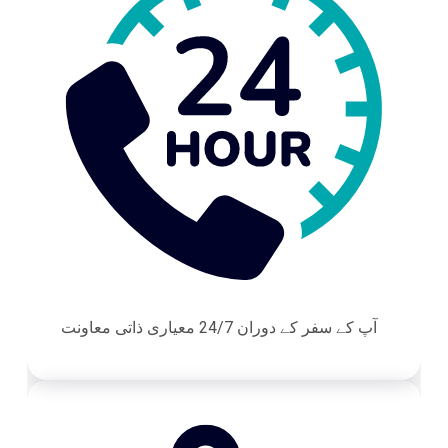
آپ کے سفر کے دوران 24/7 معیاری ذاتی معاونت