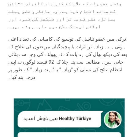
جنسی عضویات کے علاج کو کئی بار کامیاب نتائج
کے ساتھ انجام دیا ہے۔ وہ مائکرو عضو پہلے
مسائل، عضو کے سائز اور فنکشن کی کمی، اور
اینٹی ایجنگ علاج میں ماہر ہوتے ہیں۔
ترکی میں عضو تناسل کی توسیع کی کامیابی کی تعداد اعلی
ہوتی ہے۔ زیادہ تر اثرات یا پیچیدگیاں مریضوں کی علاج کے
بعد کی دیکھ بھال کی ہدایات کے نہ پھولنے کی وجہ سے بتائی
جاتی ہیں۔ مطالعہ سے پتہ چلا کہ 92 فیصد لوگوں نے اپنی
انتظام نتائج کی تسلی کو "زیادہ" یا "بہت زیادہ" کے طور پر
درجہ بند کیا۔