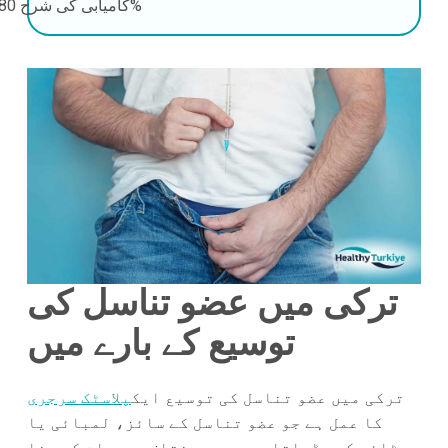
80-90%
کامیابی کی شرح
ترکی میں عضو تناسل کی
توسیع کے بارے میں
ترکی میں عضو تناسل کی توسیع ایک
پلاسٹک سرجری
کا عمل ہے جو عضو تناسل کے سائز، لمبائی یا
موٹائی کو بڑھاتا ہے۔ مرد مختلف وجوہات کی بنا