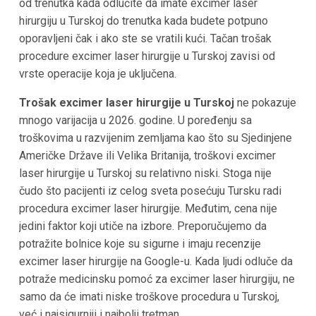
od trenutka kada odlučite da imate excimer laser
hirurgiju u Turskoj do trenutka kada budete potpuno
oporavljeni čak i ako ste se vratili kući. Tačan trošak
procedure excimer laser hirurgije u Turskoj zavisi od
vrste operacije koja je uključena.
Trošak excimer laser hirurgije u Turskoj
ne pokazuje
mnogo varijacija u 2026. godine. U poređenju sa
troškovima u razvijenim zemljama kao što su Sjedinjene
Američke Države ili Velika Britanija, troškovi excimer
laser hirurgije u Turskoj su relativno niski. Stoga nije
čudo što pacijenti iz celog sveta posećuju Tursku radi
procedura excimer laser hirurgije. Međutim, cena nije
jedini faktor koji utiče na izbore. Preporučujemo da
potražite bolnice koje su sigurne i imaju recenzije
excimer laser hirurgije na Google-u. Kada ljudi odluče da
potraže medicinsku pomoć za excimer laser hirurgiju, ne
samo da će imati niske troškove procedura u Turskoj,
već i najsigurniji i najbolji tretman.