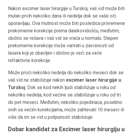
Nakon excimer laser hirurgije u Turskoj, vaš vid može biti
mutan prvih nekoliko dana ili nedelja dok se vaše oči
oporavljaju. Ova mutnost može biti posledica privremene
prekomerne korekcije prema dalekovidošću; međutim,
obično se rešava i vaš vid se vraća u normalu. Stepen
prekomerne korekcije može varirati u zavisnosti od
lasera koji je obavljen i obično je veći za veće
refraktivne korekcije.
Može proći nekoliko nedelja do nekoliko meseci dok se
vaš vid ne stabilizuje nakon
excimer laser hirurgije u
Turskoj
. Dok se kod nekih ljudi stabilizuje u roku od
nekoliko nedelja, kod većine se stabilizuje u roku od tri
do pet meseci. Međutim, nekoliko pojedinaca, posebno
onih sa većim korekcijama, može zahtevati 10 meseci ili
više da im se vid u potpunosti stabilizuje.
Dobar kandidat za Excimer laser hirurgiju u