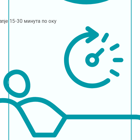
janje
15-30 минута по оку