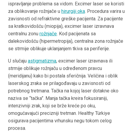
ispravljanje problema sa vidom. Excimer laser se koristi
za oblikovanje rožnjače u
hirurgiji oka
. Procedura varira u
zavisnosti od refraktivne greške pacijenta.
Za pacijente
sa kratkovidošću (miopija), excimer laser izravnava
centralnu zonu
rožnjače
. Kod pacijenata sa
dalekovidošću (hipermetropija), centralna zona rožnjače
se strmije oblikuje uklanjanjem tkiva sa periferije.
U slučaju
astigmatizma
, excimer laser izravnava ili
strmije oblikuje rožnjaču u određenom pravcu
(meridijanu) kako bi postala sferičnija.
Veličina i oblik
laserskog zraka se prilagođavaju u zavisnosti od
potrebnog tretmana. Tačka na kojoj laser dotakne oko
naziva se “tačka”. Manja tačka kreira fokusiraniji,
intenzivniji zrak, koji se brže kreće po oku,
omogućavajući precizniji tretman. Healthy Türkiye
osigurava pacijentima vrhunsku negu tokom celog
procesa.