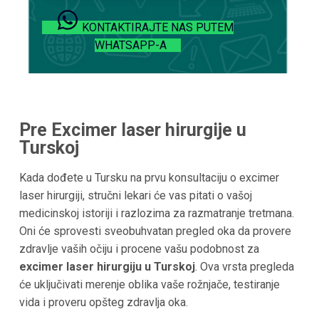
KONTAKTIRAJTE NAS PUTEM
WHATSAPP-A
Pre Excimer laser hirurgije u
Turskoj
Kada dođete u Tursku na prvu konsultaciju o excimer
laser hirurgiji, stručni lekari će vas pitati o vašoj
medicinskoj istoriji i razlozima za razmatranje tretmana.
Oni će sprovesti sveobuhvatan pregled oka da provere
zdravlje vaših očiju i procene vašu podobnost za
excimer laser hirurgiju u Turskoj
. Ova vrsta pregleda
će uključivati merenje oblika vaše rožnjače, testiranje
vida i proveru opšteg zdravlja oka.