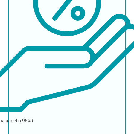
pa uspeha
95%+