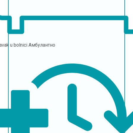
avak u bolnici
Амбулантно