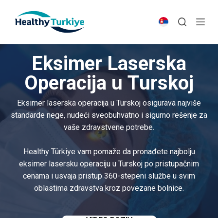
S
k
i
p
Eksimer Laserska
t
o
Operacija u Turskoj
c
o
Eksimer laserska operacija u Turskoj osigurava najviše
n
standarde nege, nudeći sveobuhvatno i sigurno rešenje za
t
vaše zdravstvene potrebe.
e
n
Healthy Türkiye vam pomaže da pronađete najbolju
t
eksimer lasersku operaciju u Turskoj po pristupačnim
cenama i usvaja pristup 360-stepeni službe u svim
oblastima zdravstva kroz povezane bolnice.