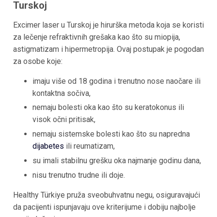
Turskoj
Excimer laser u Turskoj je hirurška metoda koja se koristi
za lečenje refraktivnih grešaka kao što su miopija,
astigmatizam i hipermetropija. Ovaj postupak je pogodan
za osobe koje:
imaju više od 18 godina i trenutno nose naočare ili
kontaktna sočiva,
nemaju bolesti oka kao što su keratokonus ili
visok očni pritisak,
nemaju sistemske bolesti kao što su napredna
dijabetes
ili reumatizam,
su imali stabilnu grešku oka najmanje godinu dana,
nisu trenutno trudne ili doje.
Healthy Türkiye pruža sveobuhvatnu negu, osiguravajući
da pacijenti ispunjavaju ove kriterijume i dobiju najbolje