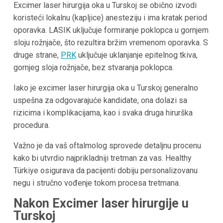
Excimer laser hirurgija oka u Turskoj se obično izvodi
koristeći lokalnu (kapljice) anesteziju i ima kratak period
oporavka. LASIK uključuje formiranje poklopca u gornjem
sloju rožnjače, što rezultira bržim vremenom oporavka. S
druge strane,
PRK
uključuje uklanjanje epitelnog tkiva,
gornjeg sloja rožnjače, bez stvaranja poklopca.
Iako je excimer laser hirurgija oka u Turskoj generalno
uspešna za odgovarajuće kandidate, ona dolazi sa
rizicima i komplikacijama, kao i svaka druga hirurška
procedura.
Važno je da vaš oftalmolog sprovede detaljnu procenu
kako bi utvrdio najprikladniji tretman za vas. Healthy
Türkiye osigurava da pacijenti dobiju personalizovanu
negu i stručno vođenje tokom procesa tretmana.
Nakon Excimer laser hirurgije u
Turskoj