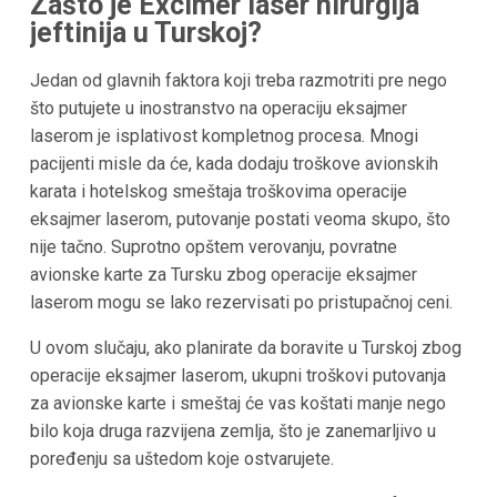
Zašto je Excimer laser hirurgija
jeftinija u Turskoj?
Jedan od glavnih faktora koji treba razmotriti pre nego
što putujete u inostranstvo na operaciju eksajmer
laserom je isplativost kompletnog procesa. Mnogi
pacijenti misle da će, kada dodaju troškove avionskih
karata i hotelskog smeštaja troškovima operacije
eksajmer laserom, putovanje postati veoma skupo, što
nije tačno. Suprotno opštem verovanju, povratne
avionske karte za Tursku zbog operacije eksajmer
laserom mogu se lako rezervisati po pristupačnoj ceni.
U ovom slučaju, ako planirate da boravite u Turskoj zbog
operacije eksajmer laserom, ukupni troškovi putovanja
za avionske karte i smeštaj će vas koštati manje nego
bilo koja druga razvijena zemlja, što je zanemarljivo u
poređenju sa uštedom koje ostvarujete.