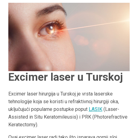
Excimer laser u Turskoj
Excimer laser hirurgija u Turskoj je vrsta laserske
tehnologije koja se koristi u refraktivnoj hirurgiji oka,
uključujući popularne postupke poput
LASIK
(Laser-
Assisted in Situ Keratomileusis) i PRK (Photorefractive
Keratectomy).
Ovaj excimer laser radi tako što isparava gornji sloj