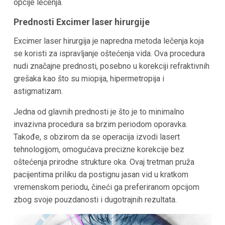
opcije lečenja.
Prednosti Excimer laser hirurgije
Excimer laser hirurgija je napredna metoda lečenja koja
se koristi za ispravljanje oštećenja vida. Ova procedura
nudi značajne prednosti, posebno u korekciji refraktivnih
grešaka kao što su miopija, hipermetropija i
astigmatizam.
Jedna od glavnih prednosti je što je to minimalno
invazivna procedura sa brzim periodom oporavka.
Takođe, s obzirom da se operacija izvodi lasert
tehnologijom, omogućava precizne korekcije bez
oštećenja prirodne strukture oka. Ovaj tretman pruža
pacijentima priliku da postignu jasan vid u kratkom
vremenskom periodu, čineći ga preferiranom opcijom
zbog svoje pouzdanosti i dugotrajnih rezultata.