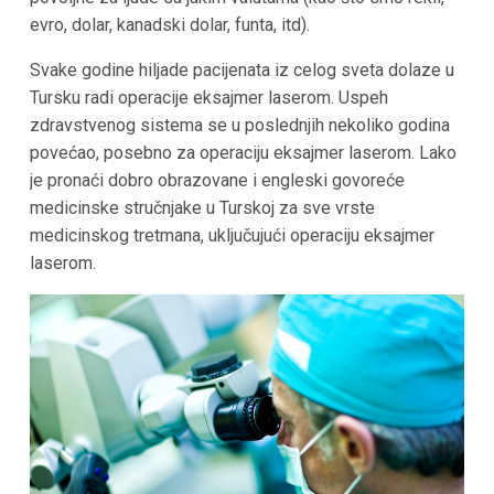
evro, dolar, kanadski dolar, funta, itd).
Svake godine hiljade pacijenata iz celog sveta dolaze u
Tursku radi operacije eksajmer laserom. Uspeh
zdravstvenog sistema se u poslednjih nekoliko godina
povećao, posebno za operaciju eksajmer laserom. Lako
je pronaći dobro obrazovane i engleski govoreće
medicinske stručnjake u Turskoj za sve vrste
medicinskog tretmana, uključujući operaciju eksajmer
laserom.