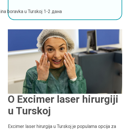
ina boravka u Turskoj
1-2 дана
O Excimer laser hirurgiji
u Turskoj
Excimer laser hirurgija u Turskoj je popularna opcija za