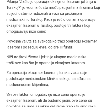
Pitanje "Zašto je operacija eksajmer laserom jeftinija u
Turskoj?" je veoma često među pacijentima ili onima koji
su jednostavno radoznali u vezi sa pružanjem
medicinskih u Turskoj. Kada je reč o cenama operacije
eksajmer laserom u Turskoj, postoje tri faktora koji
omogućavaju niže cene:
Povoljna valuta za svakoga ko traži operaciju eksajmer
laserom i poseduju evre, dolare ili funtu;
Niži troškovi života i jeftinije ukupne medicinske
troškove kao što je operacija eksajmer laserom;
Za operaciju eksajmer laserom, turska vlada daje
podsticaje medicinskim klinikama koje sarađuju sa
međunarodnim klijentima;
Svi ovi faktori omogućavaju niže cene operacije
eksajmer laserom, ali da budemo jasni, ove cene su
povoljne za ljude sa jakim valutama (kao što smo rekli,