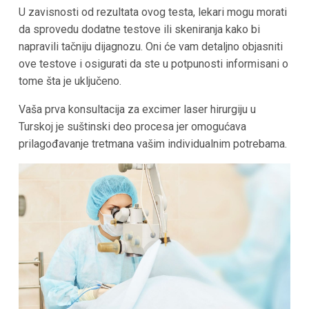
U zavisnosti od rezultata ovog testa, lekari mogu morati
da sprovedu dodatne testove ili skeniranja kako bi
napravili tačniju dijagnozu. Oni će vam detaljno objasniti
ove testove i osigurati da ste u potpunosti informisani o
tome šta je uključeno.
Vaša prva konsultacija za excimer laser hirurgiju u
Turskoj je suštinski deo procesa jer omogućava
prilagođavanje tretmana vašim individualnim potrebama.