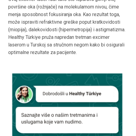
površine oka (rožnjače) na molekularnom nivou, čime
menja sposobnost fokusiranja oka. Kao rezultat toga,
može ispraviti refraktivne greške poput kratkovidosti
(miopija), dalekovidosti (hipermetropija) i astigmatizma.
Healthy Türkiye pruža napredan tretman excimer
laserom u Turskoj sa stručnom negom kako bi osigurali
optimalne rezultate za pacijente.