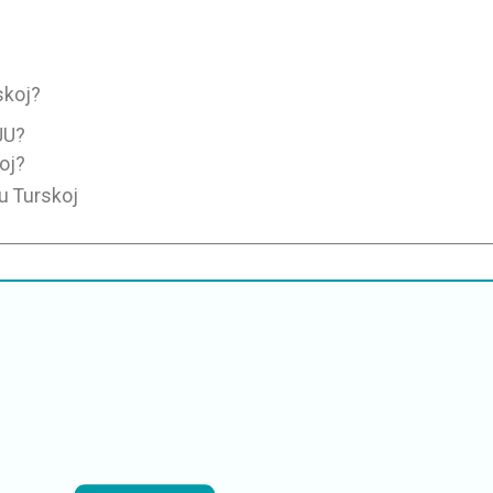
skoj?
JU?
oj?
 u Turskoj