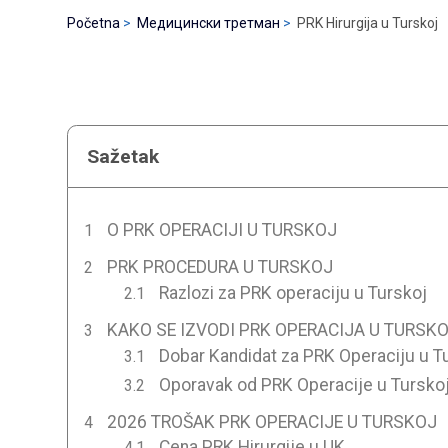
Početna
Медицински третман
PRK Hirurgija u Turskoj
Sažetak
O PRK OPERACIJI U TURSKOJ
PRK PROCEDURA U TURSKOJ
Razlozi za PRK operaciju u Turskoj
KAKO SE IZVODI PRK OPERACIJA U TURSK
Dobar Kandidat za PRK Operaciju u T
Oporavak od PRK Operacije u Tursko
2026 TROŠAK PRK OPERACIJE U TURSKOJ
Cena PRK Hirurgije u UK