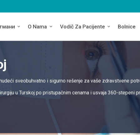
тмани
O Nama
Vodič Za Pacijente
Bolnice
oj
, nudeći sveobuhvatno i sigurno rešenje za vaše zdravstvene potr
urgiju u Turskoj po pristupačnim cenama i usvaja 360-stepeni p