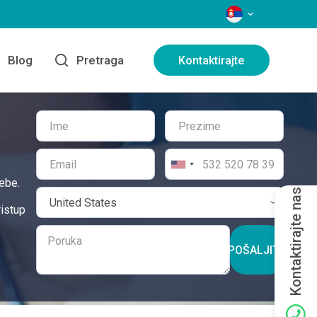
JEZICI
Blog
Pretraga
Kontaktirajte
ebe.
Kontaktirajte nas
ristup
POŠALJITE