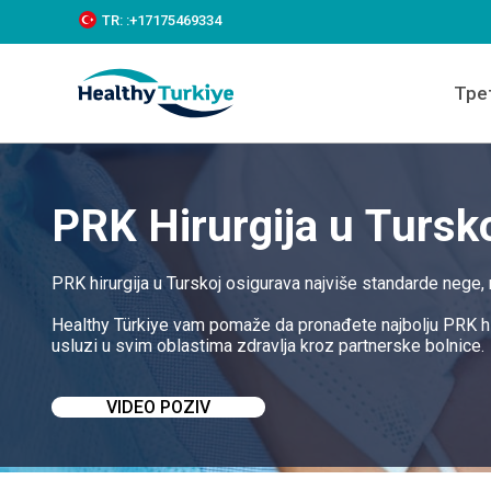
S
TR:
:+‪17175469334‬
k
i
p
Тре
t
o
c
o
n
t
PRK Hirurgija u Tursk
e
n
t
PRK hirurgija u Turskoj osigurava najviše standarde nege
Healthy Türkiye vam pomaže da pronađete najbolju PRK hir
usluzi u svim oblastima zdravlja kroz partnerske bolnice.
VIDEO POZIV