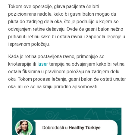
Tokom ove operacije, glava pacijenta će biti
pozicionirana nadole, kako bi gasni balon mogao da
pluta do zadnjeg dela oka, što je područje u kojem se
odvajanjem retine dešavaju. Ovde će gasni balon nežno
pritisnuti retinu kako bi ostala ravna i započela lečenje u
ispravnom položaju.
Kada je retina postavljena ravno, primenjuje se
krioterapija ili
laser
terapija na odvajanjem kako bi retina
ostala fiksirana u pravilnom položaju na zadnjem delu
oka. Tokom procesa lečenja, gasni balon će ostati unutar
oka, ali će se na kraju prirodno apsorbovati.