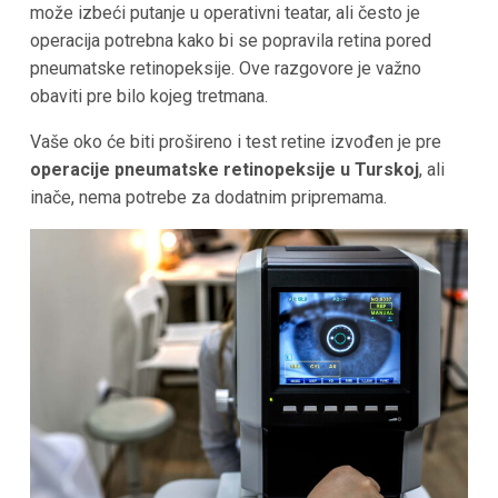
može izbeći putanje u operativni teatar, ali često je
operacija potrebna kako bi se popravila retina pored
pneumatske retinopeksije. Ove razgovore je važno
obaviti pre bilo kojeg tretmana.
Vaše oko će biti prošireno i test retine izvođen je pre
operacije pneumatske retinopeksije u Turskoj
, ali
inače, nema potrebe za dodatnim pripremama.