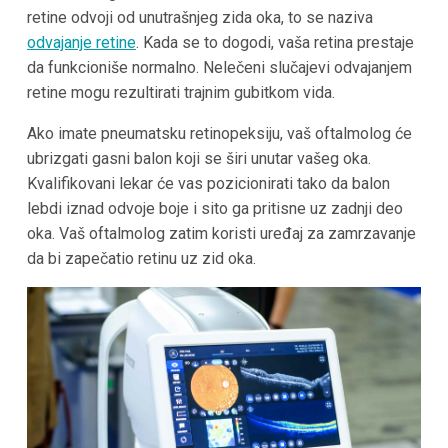
retine odvoji od unutrašnjeg zida oka, to se naziva
odvajanje retine
. Kada se to dogodi, vaša retina prestaje
da funkcioniše normalno. Nelečeni slučajevi odvajanjem
retine mogu rezultirati trajnim gubitkom vida.
Ako imate pneumatsku retinopeksiju, vaš oftalmolog će
ubrizgati gasni balon koji se širi unutar vašeg oka.
Kvalifikovani lekar će vas pozicionirati tako da balon
lebdi iznad odvoje boje i sito ga pritisne uz zadnji deo
oka. Vaš oftalmolog zatim koristi uređaj za zamrzavanje
da bi zapečatio retinu uz zid oka.