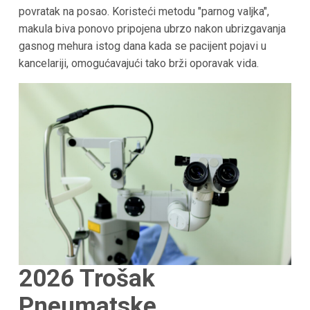
povratak na posao. Koristeći metodu "parnog valjka",
makula biva ponovo pripojena ubrzo nakon ubrizgavanja
gasnog mehura istog dana kada se pacijent pojavi u
kancelariji, omogućavajući tako brži oporavak vida.
2026
Trošak
Pneumatske