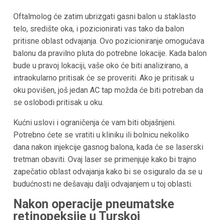
Oftalmolog će zatim ubrizgati gasni balon u staklasto
telo, središte oka, i pozicionirati vas tako da balon
pritisne oblast odvajanja. Ovo pozicioniranje omogućava
balonu da pravilno pluta do potrebne lokacije. Kada balon
bude u pravoj lokaciji, vaše oko će biti analizirano, a
intraokularno pritisak će se proveriti. Ako je pritisak u
oku povišen, još jedan AC tap možda će biti potreban da
se oslobodi pritisak u oku.
Kućni uslovi i ograničenja će vam biti objašnjeni.
Potrebno ćete se vratiti u kliniku ili bolnicu nekoliko
dana nakon injekcije gasnog balona, kada će se laserski
tretman obaviti. Ovaj laser se primenjuje kako bi trajno
zapečatio oblast odvajanja kako bi se osiguralo da se u
budućnosti ne dešavaju dalji odvajanjem u toj oblasti.
Nakon operacije pneumatske
retinopeksije u Turskoj