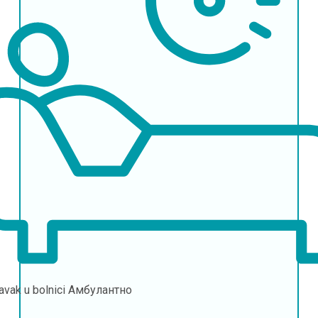
avak u bolnici
Амбулантно