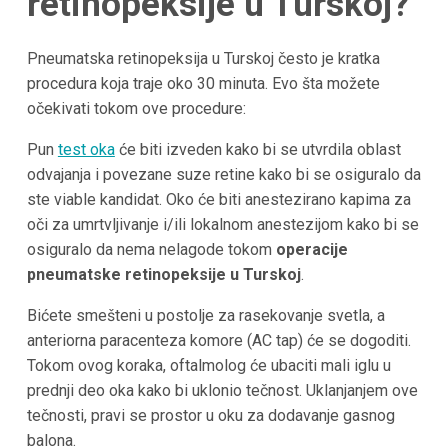
retinopeksije u Turskoj?
Pneumatska retinopeksija u Turskoj često je kratka
procedura koja traje oko 30 minuta. Evo šta možete
očekivati tokom ove procedure:
Pun
test oka
će biti izveden kako bi se utvrdila oblast
odvajanja i povezane suze retine kako bi se osiguralo da
ste viable kandidat. Oko će biti anestezirano kapima za
oči za umrtvljivanje i/ili lokalnom anestezijom kako bi se
osiguralo da nema nelagode tokom
operacije
pneumatske retinopeksije u Turskoj
.
Bićete smešteni u postolje za rasekovanje svetla, a
anteriorna paracenteza komore (AC tap) će se dogoditi.
Tokom ovog koraka, oftalmolog će ubaciti mali iglu u
prednji deo oka kako bi uklonio tečnost. Uklanjanjem ove
tečnosti, pravi se prostor u oku za dodavanje gasnog
balona.