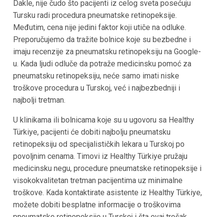
Dakle, nije čudo što pacijenti iz celog sveta posećuju
Tursku radi procedura pneumatske retinopeksije.
Međutim, cena nije jedini faktor koji utiče na odluke.
Preporučujemo da tražite bolnice koje su bezbedne i
imaju recenzije za pneumatsku retinopeksiju na Google-
u. Kada ljudi odluče da potraže medicinsku pomoć za
pneumatsku retinopeksiju, neće samo imati niske
troškove procedura u Turskoj, već i najbezbedniji i
najbolji tretman.
U klinikama ili bolnicama koje su u ugovoru sa Healthy
Türkiye, pacijenti će dobiti najbolju pneumatsku
retinopeksiju od specijalističkih lekara u Turskoj po
povoljnim cenama. Timovi iz Healthy Türkiye pružaju
medicinsku negu, procedure pneumatske retinopeksije i
visokokvalitetan tretman pacijentima uz minimalne
troškove. Kada kontaktirate asistente iz Healthy Türkiye,
možete dobiti besplatne informacije o troškovima
pneumatske retinopeksije u Turskoj i šta ovaj trošak