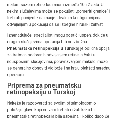
malom suzom retine lociranom između 10 i 2 sata. U
nekim slučajevima može se pokušati „pomeriti granice“ i
tretirati pacijente sa manje idealnim konfiguracijama
odvajanjem u pokušaju da se izbegne hirurški zahvat.
Iznenađujuće, specijalisti mogu postići uspeh, dok će u
drugim slučajevima operacija biti neizbežna.
Pneumatska retinopeksija u Turskoj
je odlična opcija
za tretman odabranih odvajanjem retine, a čak i u
neuspešnim slučajevima, poravnavanjem makule, može
se generalno obnoviti vid brže i na kraju olakšati narednu
operaciju.
Priprema za pneumatsku
retinopeksiju u Turskoj
Najteže je razgovarati sa svojim oftalmologom o
položaju glave koja će vam trebati držati kako bi
pneumatska retinopeksija bila uspešna, i koliko dugo će