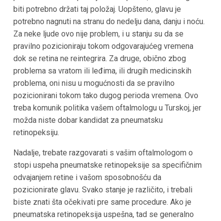
biti potrebno držati taj položaj. Uopšteno, glavu je
potrebno nagnuti na stranu do nedelju dana, danju i noću.
Za neke ljude ovo nije problem, i u stanju su da se
pravilno pozicioniraju tokom odgovarajućeg vremena
dok se retina ne reintegrira. Za druge, obično zbog
problema sa vratom ili leđima, ili drugih medicinskih
problema, oni nisu u mogućnosti da se pravilno
pozicionirani tokom tako dugog perioda vremena. Ovo
treba komunik politika vašem oftalmologu u Turskoj, jer
možda niste dobar kandidat za pneumatsku
retinopeksiju.
Nadalje, trebate razgovarati s vašim oftalmologom o
stopi uspeha pneumatske retinopeksije sa specifičnim
odvajanjem retine i vašom sposobnošću da
pozicionirate glavu. Svako stanje je različito, i trebali
biste znati šta očekivati pre same procedure. Ako je
pneumatska retinopeksija uspešna, tad se generalno