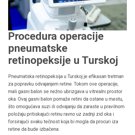
Procedura operacije
pneumatske
retinopeksije u Turskoj
Pneumatska retinopeksija u Turskoj je efikasan tretman
za popravku odvajanjem retine. Tokom ove operacije,
mali gasni balon se nežno ubrizgava u vitrealni prostor
oka. Ovaj gasni balon pomaže retini da ostane u mestu,
što omogućava suzi ili odvajanju da zaraste u pravilnom
položaju pritiskajući retinu ravno uz zadnji zid oka i
forsirajući svaku tečnost koja bi mogla da procuri iza
retine da bude izbačena.