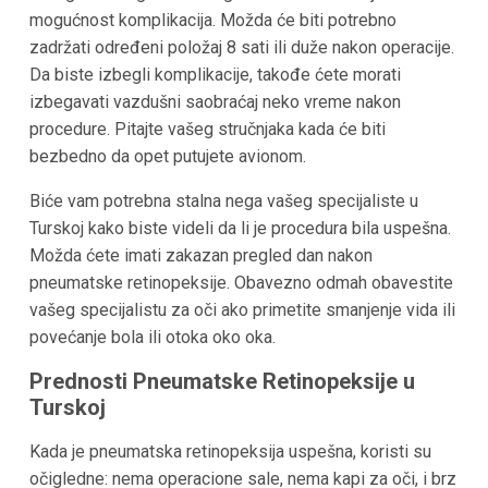
mogućnost komplikacija. Možda će biti potrebno
zadržati određeni položaj 8 sati ili duže nakon operacije.
Da biste izbegli komplikacije, takođe ćete morati
izbegavati vazdušni saobraćaj neko vreme nakon
procedure. Pitajte vašeg stručnjaka kada će biti
bezbedno da opet putujete avionom.
Biće vam potrebna stalna nega vašeg specijaliste u
Turskoj kako biste videli da li je procedura bila uspešna.
Možda ćete imati zakazan pregled dan nakon
pneumatske retinopeksije. Obavezno odmah obavestite
vašeg specijalistu za oči ako primetite smanjenje vida ili
povećanje bola ili otoka oko oka.
Prednosti Pneumatske Retinopeksije u
Turskoj
Kada je pneumatska retinopeksija uspešna, koristi su
očigledne: nema operacione sale, nema kapi za oči, i brz