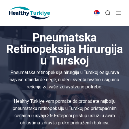
S
k
i
p
Pneumatska
t
o
Retinopeksija Hirurgija
c
u Turskoj
o
n
t
Pneumatska retinopeksija hirurgija u Turskoj osigurava
e
najviše standarde nege, nudeći sveobuhvatno i sigurno
n
rešenje za vaše zdravstvene potrebe.
t
Healthy Türkiye vam pomaže da pronađete najbolju
pneumatsku retinopeksiju u Turskoj po pristupačnim
cenama i usvaja 360-stepeni pristup usluzi u svim
oblastima zdravlja preko pridruženih bolnica.