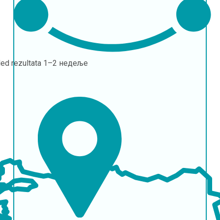
led rezultata
1–2 недеље