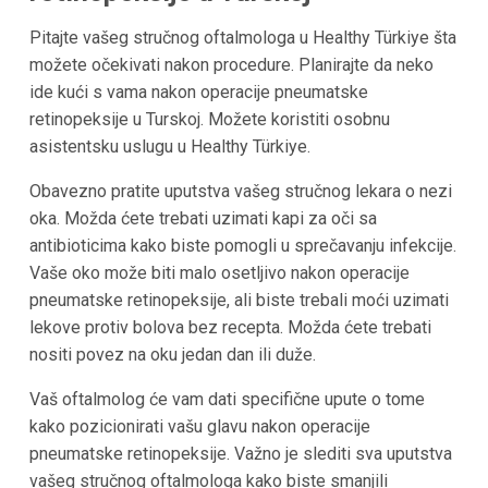
Pitajte vašeg stručnog oftalmologa u Healthy Türkiye šta
možete očekivati nakon procedure. Planirajte da neko
ide kući s vama nakon operacije pneumatske
retinopeksije u Turskoj. Možete koristiti osobnu
asistentsku uslugu u Healthy Türkiye.
Obavezno pratite uputstva vašeg stručnog lekara o nezi
oka. Možda ćete trebati uzimati kapi za oči sa
antibioticima kako biste pomogli u sprečavanju infekcije.
Vaše oko može biti malo osetljivo nakon operacije
pneumatske retinopeksije, ali biste trebali moći uzimati
lekove protiv bolova bez recepta. Možda ćete trebati
nositi povez na oku jedan dan ili duže.
Vaš oftalmolog će vam dati specifične upute o tome
kako pozicionirati vašu glavu nakon operacije
pneumatske retinopeksije. Važno je slediti sva uputstva
vašeg stručnog oftalmologa kako biste smanjili