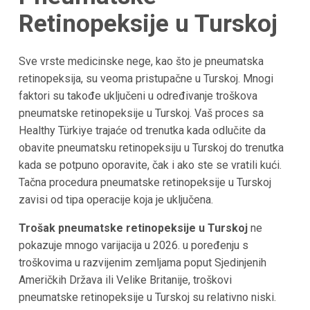
Retinopeksije u Turskoj
Sve vrste medicinske nege, kao što je pneumatska
retinopeksija, su veoma pristupačne u Turskoj. Mnogi
faktori su takođe uključeni u određivanje troškova
pneumatske retinopeksije u Turskoj. Vaš proces sa
Healthy Türkiye trajaće od trenutka kada odlučite da
obavite pneumatsku retinopeksiju u Turskoj do trenutka
kada se potpuno oporavite, čak i ako ste se vratili kući.
Tačna procedura pneumatske retinopeksije u Turskoj
zavisi od tipa operacije koja je uključena.
Trošak pneumatske retinopeksije u Turskoj
ne
pokazuje mnogo varijacija u 2026. u poređenju s
troškovima u razvijenim zemljama poput Sjedinjenih
Američkih Država ili Velike Britanije, troškovi
pneumatske retinopeksije u Turskoj su relativno niski.