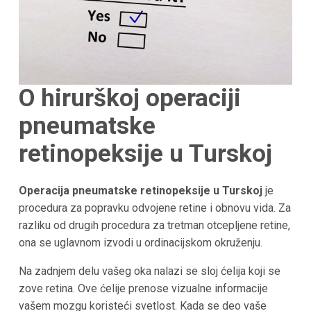
O hirurškoj operaciji
pneumatske
retinopeksije u Turskoj
Operacija pneumatske retinopeksije u Turskoj
je
procedura za popravku odvojene retine i obnovu vida. Za
razliku od drugih procedura za tretman otcepljene retine,
ona se uglavnom izvodi u ordinacijskom okruženju.
Na zadnjem delu vašeg oka nalazi se sloj ćelija koji se
zove retina. Ove ćelije prenose vizualne informacije
vašem mozgu koristeći svetlost. Kada se deo vaše