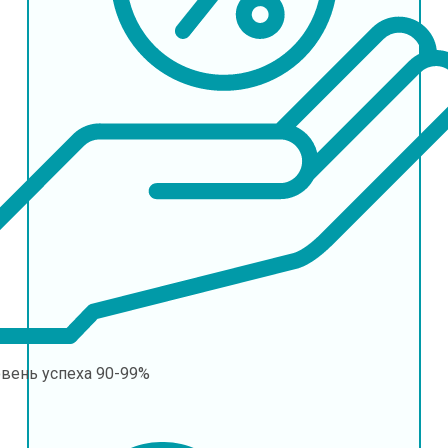
овень успеха
90-99%