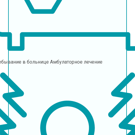
ебывание в больнице
Амбулаторное лечение