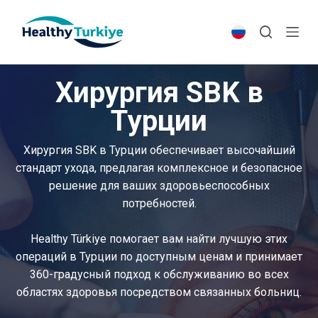
S
k
i
p
Хирургия SBK в
t
o
Турции
c
o
Хирургия SBK в Турции обеспечивает высочайший
n
стандарт ухода, предлагая комплексное и безопасное
t
решение для ваших здоровьеспособных
e
потребностей.
n
t
Healthy Türkiye помогает вам найти лучшую этих
операций в Турции по доступным ценам и принимает
360-градусный подход к обслуживанию во всех
областях здоровья посредством связанных больниц.