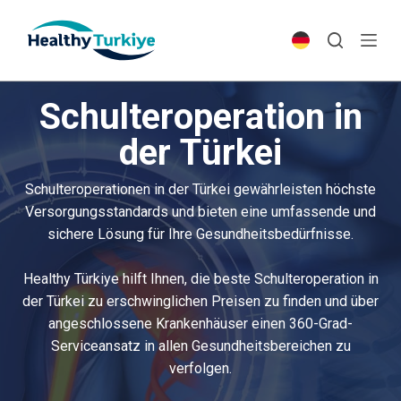
S
k
i
p
Schulteroperation in
t
o
der Türkei
c
o
Schulteroperationen in der Türkei gewährleisten höchste
n
Versorgungsstandards und bieten eine umfassende und
t
sichere Lösung für Ihre Gesundheitsbedürfnisse.
e
n
Healthy Türkiye hilft Ihnen, die beste Schulteroperation in
t
der Türkei zu erschwinglichen Preisen zu finden und über
angeschlossene Krankenhäuser einen 360-Grad-
Serviceansatz in allen Gesundheitsbereichen zu
verfolgen.