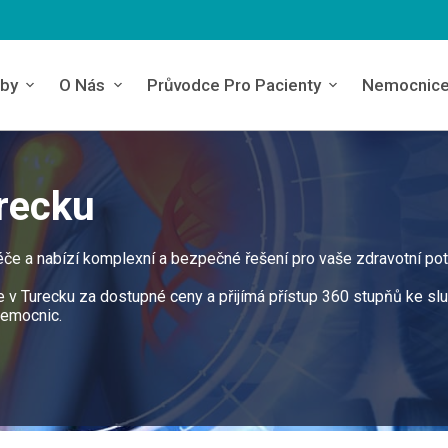
by
O Nás
Průvodce Pro Pacienty
Nemocnic
recku
péče a nabízí komplexní a bezpečné řešení pro vaše zdravotní pot
ne v Turecku za dostupné ceny a přijímá přístup 360 stupňů ke s
nemocnic.