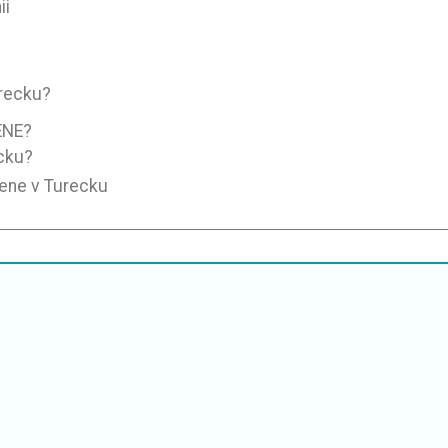
ii
urecku?
ENE?
cku?
mene v Turecku