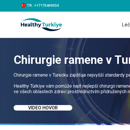
S
TR:
:+‪17175469334‬
k
i
p
Léč
t
o
c
o
n
t
Chirurgie ramene v Tu
e
n
t
Chirurgie ramene v Turecku zajišťuje nejvyšší standardy 
Healthy Türkiye vám pomůže najít nejlepší chirurgii rame
ve všech oblastech zdraví prostřednictvím přidružených 
VIDEO HOVOR