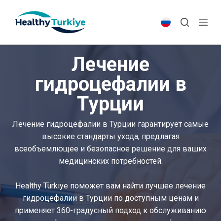
S
k
i
p
Лечение
t
o
гидроцефалии в
c
Турции
o
n
t
Лечение гидроцефалии в Турции гарантирует самые
e
высокие стандарты ухода, предлагая
n
всеобъемлющее и безопасное решение для ваших
t
медицинских потребностей.
Healthy Türkiye поможет вам найти лучшее лечение
гидроцефалии в Турции по доступным ценам и
применяет 360-градусный подход к обслуживанию