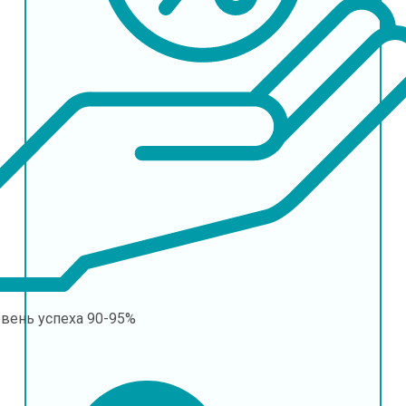
овень успеха
90-95%