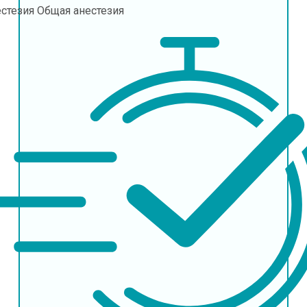
естезия
Общая анестезия