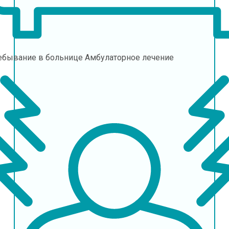
ебывание в больнице
Амбулаторное лечение