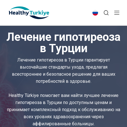
S
k
i
p
Лечение гипотиреоза
t
o
в Турции
c
o
Лечение гипотиреоза в Турции гарантирует
n
высочайшие стандарты ухода, предлагая
t
всестороннее и безопасное решение для ваших
e
потребностей в здоровье.
n
t
Healthy Türkiye помогает вам найти лучшее лечение
гипотиреоза в Турции по доступным ценам и
принимает комплексный подход к обслуживанию на
всех уровнях здравоохранения через
аффилированные больницы.