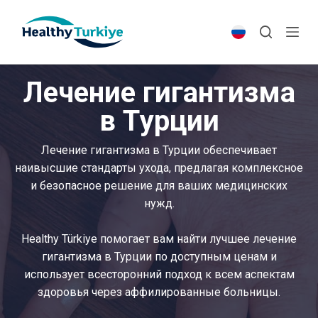
S
k
i
p
Лечение гигантизма
t
o
в Турции
c
o
Лечение гигантизма в Турции обеспечивает
n
наивысшие стандарты ухода, предлагая комплексное
t
и безопасное решение для ваших медицинских
e
нужд.
n
t
Healthy Türkiye помогает вам найти лучшее лечение
гигантизма в Турции по доступным ценам и
использует всесторонний подход к всем аспектам
здоровья через аффилированные больницы.