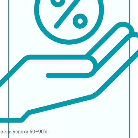
овень успеха
60–90%