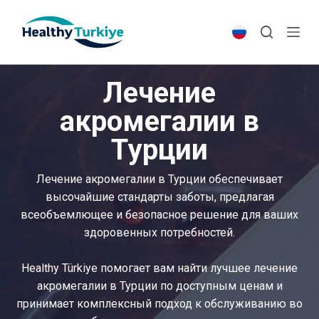
S
k
i
p
Лечение
t
o
акромегалии в
c
Турции
o
n
t
Лечение акромегалии в Турции обеспечивает
e
высочайшие стандарты заботы, предлагая
n
всеобъемлющее и безопасное решение для ваших
t
здоровенных потребностей.
Healthy Türkiye помогает вам найти лучшее лечение
акромегалии в Турции по доступным ценам и
принимает комплексный подход к обслуживанию во