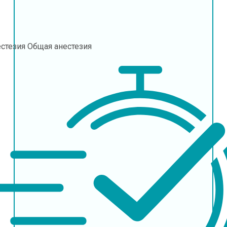
естезия
Общая анестезия