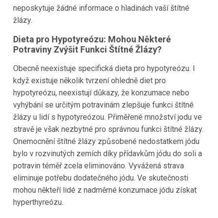
neposkytuje žádné informace o hladinách vaší štítné
žlázy.
Dieta pro Hypotyreózu: Mohou Některé
Potraviny Zvýšit Funkci Štítné Žlázy?
Obecně neexistuje specifická dieta pro hypotyreózu. I
když existuje několik tvrzení ohledně diet pro
hypotyreózu, neexistují důkazy, že konzumace nebo
vyhýbání se určitým potravinám zlepšuje funkci štítné
žlázy u lidí s hypotyreózou. Přiměřené množství jodu ve
stravě je však nezbytné pro správnou funkci štítné žlázy.
Onemocnění štítné žlázy způsobené nedostatkem jódu
bylo v rozvinutých zemích díky přídavkům jódu do soli a
potravin téměř zcela eliminováno. Vyvážená strava
eliminuje potřebu dodatečného jódu. Ve skutečnosti
mohou někteří lidé z nadměrné konzumace jódu získat
hyperthyreózu.