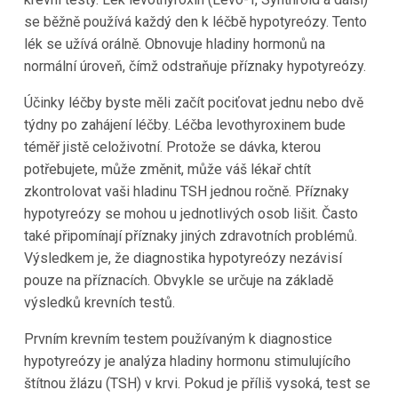
se běžně používá každý den k léčbě hypotyreózy. Tento
lék se užívá orálně. Obnovuje hladiny hormonů na
normální úroveň, čímž odstraňuje příznaky hypotyreózy.
Účinky léčby byste měli začít pociťovat jednu nebo dvě
týdny po zahájení léčby. Léčba levothyroxinem bude
téměř jistě celoživotní. Protože se dávka, kterou
potřebujete, může změnit, může váš lékař chtít
zkontrolovat vaši hladinu TSH jednou ročně. Příznaky
hypotyreózy se mohou u jednotlivých osob lišit. Často
také připomínají příznaky jiných zdravotních problémů.
Výsledkem je, že diagnostika hypotyreózy nezávisí
pouze na příznacích. Obvykle se určuje na základě
výsledků krevních testů.
Prvním krevním testem používaným k diagnostice
hypotyreózy je analýza hladiny hormonu stimulujícího
štítnou žlázu (TSH) v krvi. Pokud je příliš vysoká, test se