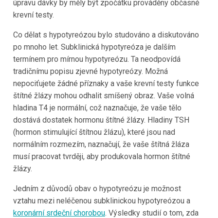
úpravu dávky by měly být zpočátku prováděny občasné
krevní testy.
Co dělat s hypotyreózou bylo studováno a diskutováno
po mnoho let. Subklinická hypotyreóza je dalším
termínem pro mírnou hypotyreózu. Ta neodpovídá
tradičnímu popisu zjevné hypotyreózy. Možná
nepociťujete žádné příznaky a vaše krevní testy funkce
štítné žlázy mohou odhalit smíšený obraz. Vaše volná
hladina T4 je normální, což naznačuje, že vaše tělo
dostává dostatek hormonu štítné žlázy. Hladiny TSH
(hormon stimulující štítnou žlázu), které jsou nad
normálním rozmezím, naznačují, že vaše štítná žláza
musí pracovat tvrději, aby produkovala hormon štítné
žlázy.
Jedním z důvodů obav o hypotyreózu je možnost
vztahu mezi neléčenou subklinickou hypotyreózou a
koronární srdeční chorobou
. Výsledky studií o tom, zda