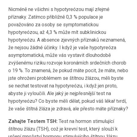
Nicméně ne všichni s hypotyreózou mají zřejmé
příznaky. Zatímco přibližně 0,3 % populace je
považováno za osoby se symptomatickou
hypotyreózou, až 4,3 % může mít subklinickou
hypotyreózu. A absence zjevných příznaků neznamená,
že nejsou žádné účinky. I když je vaše hypotyreóza
asymptomatická, může vás vystavit dlouhodobě
zvýšenému riziku rozvoje koronárních srdečních chorob
o 19 %. To znamená, že pokud máte pocit, že máte, nebo
jste ohroženi problémem se štítnou žlázou, měli byste
se nechat testovat na hypotyreózu, i když jen proto,
abyste ji vyloučili. Ale jaký je nejpřesnější test na
hypotyreózu? Co byste měli dělat, pokud váš lékař tvrdí,
že vaše štítná žláza je zdravá, ale přesto máte příznaky?
Zahajte Testem TSH:
Test na hormon stimulující
štítnou žlázu (TSH), což je krevní test, který slouží k
určení množství hormonu stimulujícího štítnou žlázu,