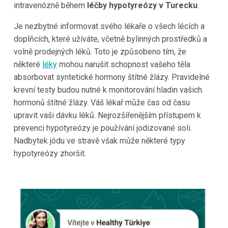
intravenózně během
léčby hypotyreózy v Turecku
.
Je nezbytné informovat svého lékaře o všech lécích a
doplňcích, které užíváte, včetně bylinných prostředků a
volně prodejných léků. Toto je způsobeno tím, že
některé
léky
mohou narušit schopnost vašeho těla
absorbovat syntetické hormony štítné žlázy. Pravidelné
krevní testy budou nutné k monitorování hladin vašich
hormonů štítné žlázy. Váš lékař může čas od času
upravit vaši dávku léků. Nejrozšířenějším přístupem k
prevenci hypotyreózy je používání jodizované soli.
Nadbytek jódu ve stravě však může některé typy
hypotyreózy zhoršit.