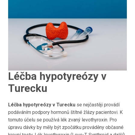
Léčba hypotyreózy v
Turecku
Léčba hypotyreózy v Turecku
se nejčastěji provádí
podáváním podpory hormonů štítné žlázy pacientovi. K
tomuto účelu se používá lék zvaný levothyroxin. Pro
úpravu dávky by měly být zpočátku prováděny občasné
krevní testy. Lék levothyroxin (Levo-T, Synthroid a další)