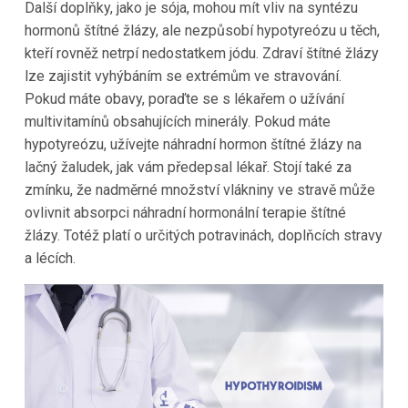
Další doplňky, jako je sója, mohou mít vliv na syntézu
hormonů štítné žlázy, ale nezpůsobí hypotyreózu u těch,
kteří rovněž netrpí nedostatkem jódu. Zdraví štítné žlázy
lze zajistit vyhýbáním se extrémům ve stravování.
Pokud máte obavy, poraďte se s lékařem o užívání
multivitamínů obsahujících minerály. Pokud máte
hypotyreózu, užívejte náhradní hormon štítné žlázy na
lačný žaludek, jak vám předepsal lékař. Stojí také za
zmínku, že nadměrné množství vlákniny ve stravě může
ovlivnit absorpci náhradní hormonální terapie štítné
žlázy. Totéž platí o určitých potravinách, doplňcích stravy
a lécích.