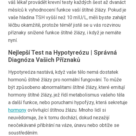
váš lékař provádět krevní testy každých šest až dvanáct
měsíců k vyhodnocení funkce vaší štítné žlázy. Pokud je
vaše hladina TSH vyšší než 10 mIU/L, měli byste zahájit
léčbu okamžitě, protože téměř jistě se u vás rozvinou
příznaky snížené funkce štítné žlázy, i když je nemáte
nyní.
Nejlepší Test na Hypotyreózu | Správná
Diagnóza Vašich Příznaků
Hypotyreóza nastává, když vaše tělo nemá dostatek
hormonů štítné žlázy pro normální fungování. To může
být způsobeno abnormalitami štítné žlázy, které emitují
hormony štítné žlázy, jež řídí metabolismus vašeho těla
a další funkce, nebo poruchami hypofýzy, která sekretuje
hormony
ovlivňující štítnou žlázu. Mnoho lidí si
neuvědomuje, že k tomu dochází, dokud nezažijí
neočekávané přibírání na váze, únavu nebo obtíže se
soustředěním.