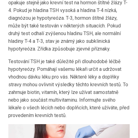
opakuje stejně jako krevní test na hormon štítné žlázy T-
4. Pokud je hladina TSH vysoká a hladina T-4 nízká,
diagnózou je hypotyreóza. T-3, hormon štítné žlázy,
může být také testován v některých situacích. Pokud
druhý test odhalí zvýšenou hladinu TSH, ale normální
hladiny T-4 a T-3, stav je známý jako subklinická
hypotyreóza. Zřídka způsobuje zjevné příznaky.
Testování TSH je také důležité při dlouhodobé léčbě
hypotyreózy. Pomáhají vašemu lékaři určit a udržovat
vhodnou dávku léku pro vás. Některé léky a doplňky
stravy mohou ovlivnit výsledky těchto krevních testů. To
zahrnuje biotin, vitamín, který lze užívat samostatně
nebo jako součást multivitaminu. Informujte svého
lékaře o všech lécích nebo doplňcích, které užíváte, před
provedením krevních testů.