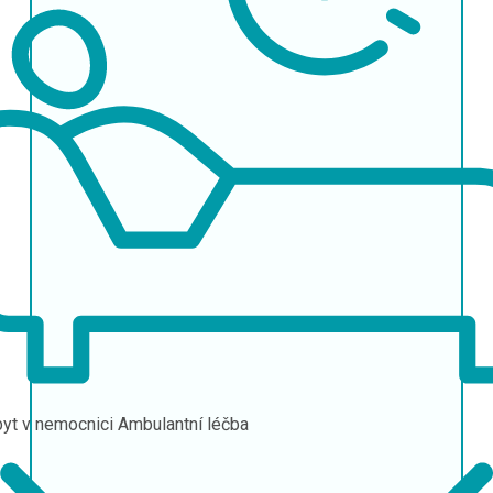
yt v nemocnici
Ambulantní léčba