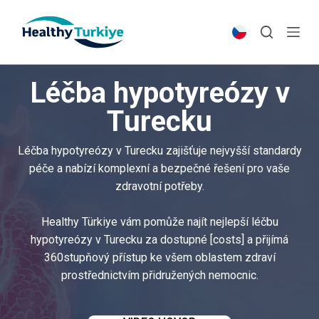
S
k
i
p
Léčba hypotyreózy v
t
o
Turecku
c
o
Léčba hypotyreózy v Turecku zajišťuje nejvyšší standardy
n
péče a nabízí komplexní a bezpečné řešení pro vaše
t
zdravotní potřeby.
e
n
Healthy Türkiye vám pomůže najít nejlepší léčbu
t
hypotyreózy v Turecku za dostupné [costs] a přijímá
360stupňový přístup ke všem oblastem zdraví
prostřednictvím přidružených nemocnic.