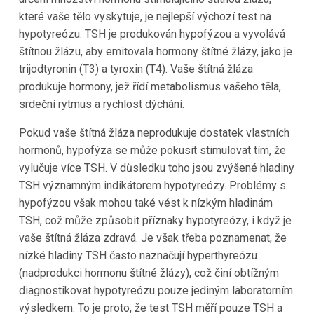
které vaše tělo vyskytuje, je nejlepší výchozí test na
hypotyreózu. TSH je produkován hypofýzou a vyvolává
štítnou žlázu, aby emitovala hormony štítné žlázy, jako je
trijodtyronin (T3) a tyroxin (T4). Vaše štítná žláza
produkuje hormony, jež řídí metabolismus vašeho těla,
srdeční rytmus a rychlost dýchání.
Pokud vaše štítná žláza neprodukuje dostatek vlastních
hormonů, hypofýza se může pokusit stimulovat tím, že
vylučuje více TSH. V důsledku toho jsou zvýšené hladiny
TSH významným indikátorem hypotyreózy. Problémy s
hypofýzou však mohou také vést k nízkým hladinám
TSH, což může způsobit příznaky hypotyreózy, i když je
vaše štítná žláza zdravá. Je však třeba poznamenat, že
nízké hladiny TSH často naznačují hyperthyreózu
(nadprodukci hormonu štítné žlázy), což činí obtížným
diagnostikovat hypotyreózu pouze jediným laboratorním
výsledkem. To je proto, že test TSH měří pouze TSH a