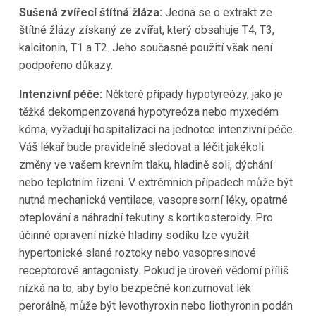
Sušená zvířecí štítná žláza:
Jedná se o extrakt ze
štítné žlázy získaný ze zvířat, který obsahuje T4, T3,
kalcitonin, T1 a T2. Jeho současné použití však není
podpořeno důkazy.
Intenzivní péče:
Některé případy hypotyreózy, jako je
těžká dekompenzovaná hypotyreóza nebo myxedém
kóma, vyžadují hospitalizaci na jednotce intenzivní péče.
Váš lékař bude pravidelně sledovat a léčit jakékoli
změny ve vašem krevním tlaku, hladině soli, dýchání
nebo teplotním řízení. V extrémních případech může být
nutná mechanická ventilace, vasopresorní léky, opatrné
oteplování a náhradní tekutiny s kortikosteroidy. Pro
účinné opravení nízké hladiny sodíku lze využít
hypertonické slané roztoky nebo vasopresinové
receptorové antagonisty. Pokud je úroveň vědomí příliš
nízká na to, aby bylo bezpečné konzumovat lék
perorálně, může být levothyroxin nebo liothyronin podán