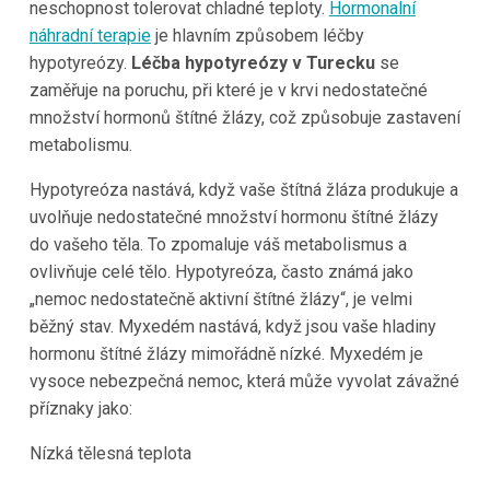
neschopnost tolerovat chladné teploty.
Hormonalní
náhradní terapie
je hlavním způsobem léčby
hypotyreózy.
Léčba hypotyreózy v Turecku
se
zaměřuje na poruchu, při které je v krvi nedostatečné
množství hormonů štítné žlázy, což způsobuje zastavení
metabolismu.
Hypotyreóza nastává, když vaše štítná žláza produkuje a
uvolňuje nedostatečné množství hormonu štítné žlázy
do vašeho těla. To zpomaluje váš metabolismus a
ovlivňuje celé tělo. Hypotyreóza, často známá jako
„nemoc nedostatečně aktivní štítné žlázy“, je velmi
běžný stav. Myxedém nastává, když jsou vaše hladiny
hormonu štítné žlázy mimořádně nízké. Myxedém je
vysoce nebezpečná nemoc, která může vyvolat závažné
příznaky jako:
Nízká tělesná teplota