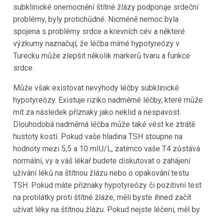
subklinické onemocnění štítné žlázy podporuje srdeční
problémy, byly protichůdné. Nicméně nemoc byla
spojena s problémy srdce a krevních cév a některé
výzkumy naznačují, že léčba mírné hypotyreózy v
Turecku může zlepšit několik markerů tvaru a funkce
srdce.
Může však existovat nevýhody léčby subklinické
hypotyreózy. Existuje riziko nadměrné léčby, které může
mít za následek příznaky jako neklid a nespavost.
Dlouhodobá nadměrná léčba může také vést ke ztrátě
hustoty kostí. Pokud vaše hladina TSH stoupne na
hodnoty mezi 5,5 a 10 mIU/L, zatímco vaše T4 zůstává
normální, vy a váš lékař budete diskutovat o zahájení
užívání léků na štítnou žlázu nebo o opakování testu
TSH. Pokud máte příznaky hypotyreózy či pozitivní test
na protilátky proti štítné žláze, měli byste ihned začít
užívat léky na štítnou žlázu. Pokud nejste léčeni, měl by