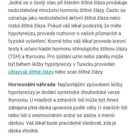
Jedná se o častý stav, při kterém štítná žláza produkuje
nedostatečné množství hormonu štítné žlázy. Často se
označuje jako nedostatečně aktivní štítná žláza nebo
nízká štítná žláza. Pokud váš lékař podezírá, že máte
hypotyreózu, provede rozhovor o vašich příznacích a
fyzické vyšetření. Kromě toho váš lékař provede krevní
testy k určení hladin hormonu stimulujícího štítnou žlázu
(TSH) a thyroxinu. Pro zjištění uzlin nebo zánětu může
být během léčby hypotyreózy v Turecku proveden
ultrazvuk štítné žlázy
nebo scan štítné žlázy.
Hormonální náhrada:
Nejčastějším způsobem léčby
hypotyreózy je dodání syntetické dlouhodobé verze
thyroxinu. U mladých a zdravých lidí může být ihned
zahájena plná dávka upravená podle váhy. U starších lidí
nebo lidí s onemocněním srdce se začne s menší
dávkou. Váš lékař bude pravidelně sledovat, zda je
dávka vhodná.