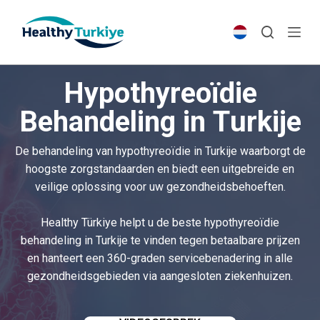
S
k
i
p
Hypothyreoïdie
t
o
Behandeling in Turkije
c
o
De behandeling van hypothyreoïdie in Turkije waarborgt de
n
hoogste zorgstandaarden en biedt een uitgebreide en
t
veilige oplossing voor uw gezondheidsbehoeften.
e
n
Healthy Türkiye helpt u de beste hypothyreoïdie
t
behandeling in Turkije te vinden tegen betaalbare prijzen
en hanteert een 360-graden servicebenadering in alle
gezondheidsgebieden via aangesloten ziekenhuizen.