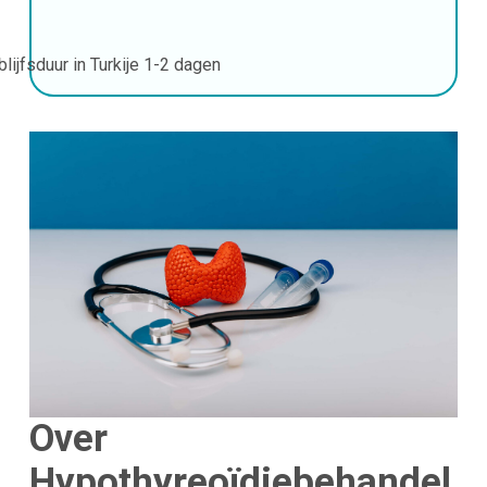
blijfsduur in Turkije
1-2 dagen
Over
Hypothyreoïdiebehandel