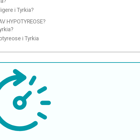
ia?
igere i Tyrkia?
 AV HYPOTYREOSE?
yrkia?
otyreose i Tyrkia