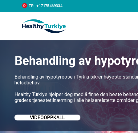
S
TR:
:+‪17175469334‬
k
i
p
t
o
c
o
n
Behandling av hypotyr
t
e
n
t
Behandling av hypotyreose i Tyrkia sikrer høyeste standar
helsebehov.
Healthy Türkiye hjelper deg med å finne den beste behandl
graders tjenestetilnærming i alle helserelaterte områder 
VIDEOOPPKALL