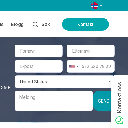
SPRÅK
us
Blogg
Søk
Kontakt
Kontakt oss
n 360-
SEND