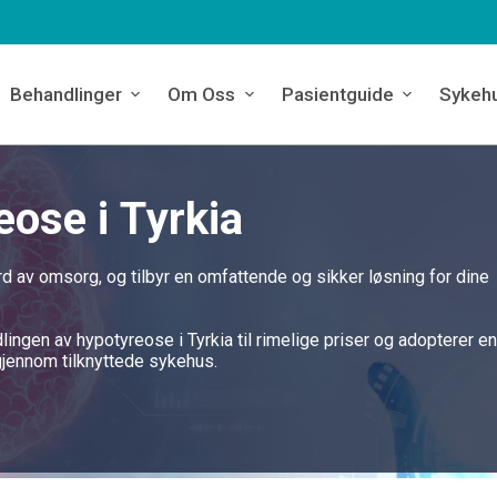
Behandlinger
Om Oss
Pasientguide
Sykeh
eose i Tyrkia
d av omsorg, og tilbyr en omfattende og sikker løsning for dine
ingen av hypotyreose i Tyrkia til rimelige priser og adopterer e
gjennom tilknyttede sykehus.