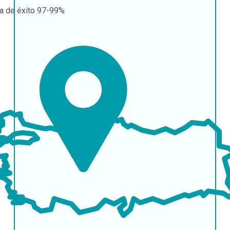
a de éxito
97-99%