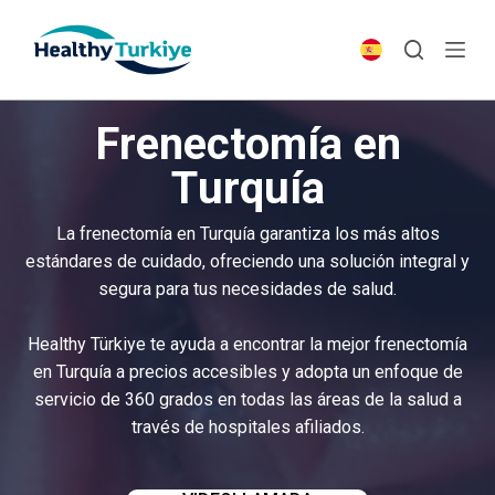
S
k
i
p
Frenectomía en
t
o
Turquía
c
o
La frenectomía en Turquía garantiza los más altos
n
estándares de cuidado, ofreciendo una solución integral y
t
segura para tus necesidades de salud.
e
n
Healthy Türkiye te ayuda a encontrar la mejor frenectomía
t
en Turquía a precios accesibles y adopta un enfoque de
servicio de 360 grados en todas las áreas de la salud a
través de hospitales afiliados.