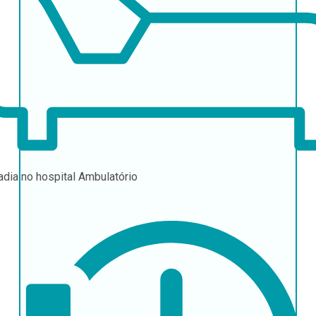
adia no hospital
Ambulatório