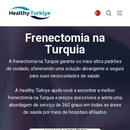
S
k
i
p
Frenectomia na
t
o
Turquia
c
o
A frenectomia na Turquia garante os mais altos padrões
n
de cuidado, oferecendo uma solução abrangente e segura
t
para suas necessidades de saúde.
e
n
A Healthy Türkiye ajuda você a encontrar a melhor
t
frenectomia na Turquia a preços acessíveis e adota uma
abordagem de serviço de 360 graus em todas as áreas
de saúde por meio de hospitais afiliados.