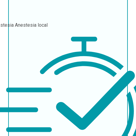
stesia
Anestesia local