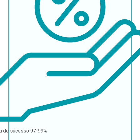
a de sucesso
97-99%