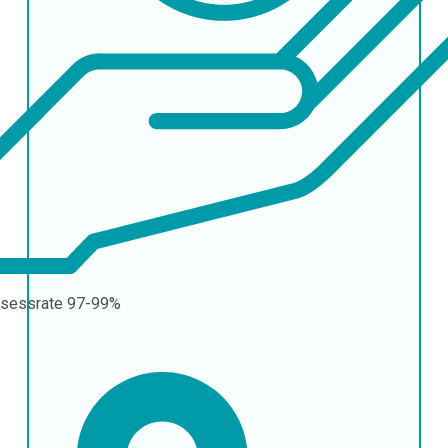
sessrate
97-99%