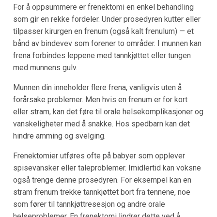
For å oppsummere er frenektomi en enkel behandling
som gir en rekke fordeler. Under prosedyren kutter eller
tilpasser kirurgen en frenum (også kalt frenulum) — et
bånd av bindevev som forener to områder. I munnen kan
frena forbindes leppene med tannkjøttet eller tungen
med munnens gulv.
Munnen din inneholder flere frena, vanligvis uten å
forårsake problemer. Men hvis en frenum er for kort
eller stram, kan det føre til orale helsekomplikasjoner og
vanskeligheter med å snakke. Hos spedbarn kan det
hindre amming og svelging.
Frenektomier utføres ofte på babyer som opplever
spisevansker eller taleproblemer. Imidlertid kan voksne
også trenge denne prosedyren. For eksempel kan en
stram frenum trekke tannkjøttet bort fra tennene, noe
som fører til tannkjøttresesjon og andre orale
helseproblemer. En frenektomi lindrer dette ved å