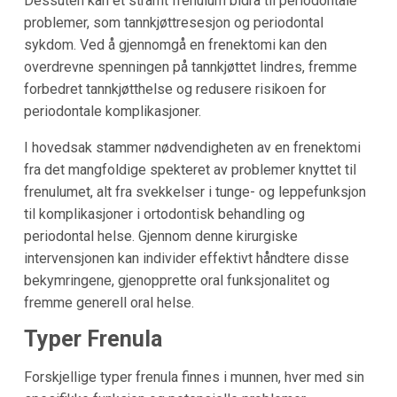
Dessuten kan et stramt frenulum bidra til periodontale
problemer, som tannkjøttresesjon og periodontal
sykdom. Ved å gjennomgå en frenektomi kan den
overdrevne spenningen på tannkjøttet lindres, fremme
forbedret tannkjøtthelse og redusere risikoen for
periodontale komplikasjoner.
I hovedsak stammer nødvendigheten av en frenektomi
fra det mangfoldige spekteret av problemer knyttet til
frenulumet, alt fra svekkelser i tunge- og leppefunksjon
til komplikasjoner i ortodontisk behandling og
periodontal helse. Gjennom denne kirurgiske
intervensjonen kan individer effektivt håndtere disse
bekymringene, gjenopprette oral funksjonalitet og
fremme generell oral helse.
Typer Frenula
Forskjellige typer frenula finnes i munnen, hver med sin