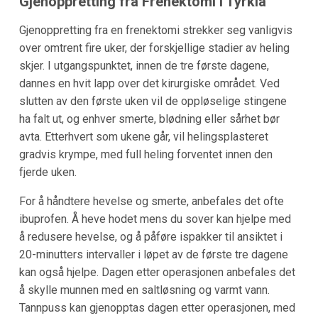
Gjenoppretting fra Frenektomi i Tyrkia
Gjenoppretting fra en frenektomi strekker seg vanligvis
over omtrent fire uker, der forskjellige stadier av heling
skjer. I utgangspunktet, innen de tre første dagene,
dannes en hvit lapp over det kirurgiske området. Ved
slutten av den første uken vil de oppløselige stingene
ha falt ut, og enhver smerte, blødning eller sårhet bør
avta. Etterhvert som ukene går, vil helingsplasteret
gradvis krympe, med full heling forventet innen den
fjerde uken.
For å håndtere hevelse og smerte, anbefales det ofte
ibuprofen. Å heve hodet mens du sover kan hjelpe med
å redusere hevelse, og å påføre ispakker til ansiktet i
20-minutters intervaller i løpet av de første tre dagene
kan også hjelpe. Dagen etter operasjonen anbefales det
å skylle munnen med en saltløsning og varmt vann.
Tannpuss kan gjenopptas dagen etter operasjonen, med