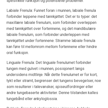
spesifikke funksjon og potensielle problemer.
Labiale Frenula: Funnet foran i munnen, labiale frenula
forbinder leppene med tannkjøttet. Det er to typer: det
maxillære labiale frenulum, som forbinder overleppen
med tannkjøttet over fortennene, og det mandibulære
labiale frenulum, som forbinder underleppen med
tannkjøttet under fortennene. Stramme labiale frenula
kan føre til mellomrom mellom fortennene eller hindre
oral funksjon.
Linguale Frenula: Det linguale frenulumet forbinder
tungen med gulvet i munnen, posisjonert langs
undersidens midtlinje. Når dette frenulumet er for kort,
tykt eller stramt, begrenser det tungens bevegelser, noe
som resulterer i talevansker, spiseutfordringer eller
andre tungebaserte aktiviteter. Denne tilstanden kalles
tungebånd eller ankyloglossia.