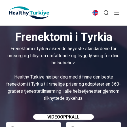
S
k
i
p
Frenektomi i Tyrkia
t
o
Frenektomi i Tyrkia sikrer de høyeste standardene for
c
omsorg og tilbyr en omfattende og trygg løsning for dine
o
helsebehov.
n
t
Healthy Türkiye hjelper deg med å finne den beste
e
frenektomi i Tyrkia til rimelige priser og adopterer en 360-
n
graders tjenestetilnærming i alle helsetjenester gjennom
t
tilknyttede sykehus.
VIDEOOPPKALL