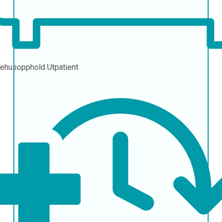
ehusopphold
Utpatient