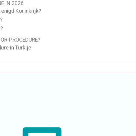
E IN 2026
renigd Koninkrijk?
.?
e?
DOR-PROCEDURE?
ure in Turkije