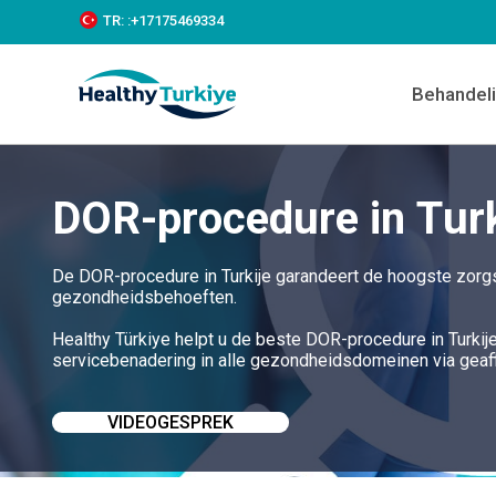
S
TR:
:+‪17175469334‬
k
i
p
Behandel
t
o
c
o
n
DOR-procedure in Turk
t
e
n
t
De DOR-procedure in Turkije garandeert de hoogste zorgs
gezondheidsbehoeften.
Healthy Türkiye helpt u de beste DOR-procedure in Turkij
servicebenadering in alle gezondheidsdomeinen via geaff
VIDEOGESPREK