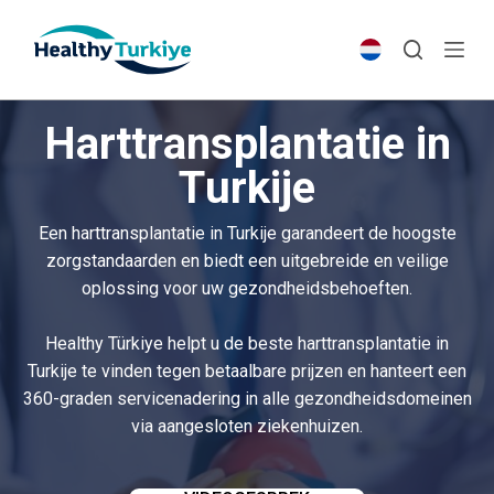
S
k
i
p
Harttransplantatie in
t
o
Turkije
c
o
Een harttransplantatie in Turkije garandeert de hoogste
n
zorgstandaarden en biedt een uitgebreide en veilige
t
oplossing voor uw gezondheidsbehoeften.
e
n
Healthy Türkiye helpt u de beste harttransplantatie in
t
Turkije te vinden tegen betaalbare prijzen en hanteert een
360-graden servicenadering in alle gezondheidsdomeinen
via aangesloten ziekenhuizen.