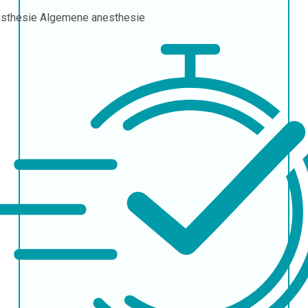
sthesie
Algemene anesthesie