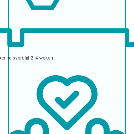
kenhuisverblijf
2-4 weken