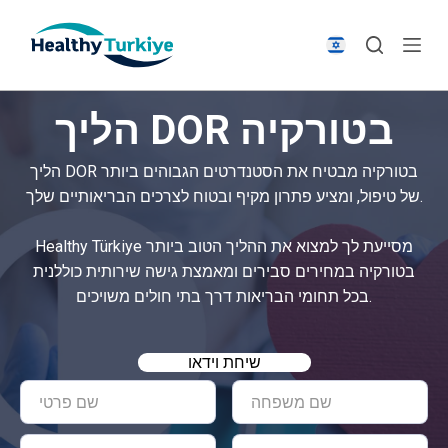
S
k
i
p
הליך DOR בטורקיה
t
o
הליך DOR בטורקיה מבטיח את הסטנדרטים הגבוהים ביותר
c
של טיפול, ומציע פתרון מקיף ובטוח לצרכים הבריאותיים שלך.
o
n
Healthy Türkiye מסייעת לך למצוא את ההליך הטוב ביותר
t
בטורקיה במחירים סבירים ומאמצת גישה שירותית כוללנית
e
בכל תחומי הבריאות דרך בתי חולים משויכים.
n
t
שיחת וידאו