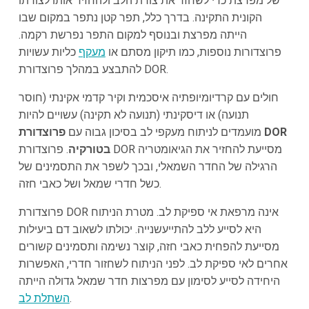
של מפרצת כדי לשחזר את צורת הלב ולהחזיר אותו לצורתו
הקונית התקינה. בדרך כלל, תפר קטן נתפר במקום שבו
הייתה מפרצת ובנוסף למקום התפר נפרשת רקמה.
פרוצדורות נוספות, כמו תיקון מסתם או
מעקף
כליות עשויות
להתבצע במהלך פרוצדורת DOR.
חולים עם קרדיומיופתיה איסכמית וקיר קדמי אקינתי (חוסר
תנועה) או דיסקינתי (תנועה לא תקינה) עשויים להיות
מועמדים לניתוח מעקפי לב בסיכון גבוה עם
פרוצדורת DOR
בטורקיה
. פרוצדורת DOR מסייעת להחזיר את הגיאומטריה
הרגילה של החדר השמאלי, ובכך לשפר את התסמינים של
כשל חדרי שמאל ושל כאבי חזה.
פרוצדורת DOR אינה מרפאת אי ספיקת לב. מטרת הניתוח
היא לסייע ללב להתייעשנייה. יכולתו לשאוב דם ביעילות
מסייעת להפחית כאבי חזה, קוצר נשימה ותסמינים קשורים
אחרים לאי ספיקת לב. לפני הניתוח לשחזור חדרי, האפשרות
היחידה לסייע לסימון עם מפרצות חדר שמאל גדולה הייתה
.
השתלת לב