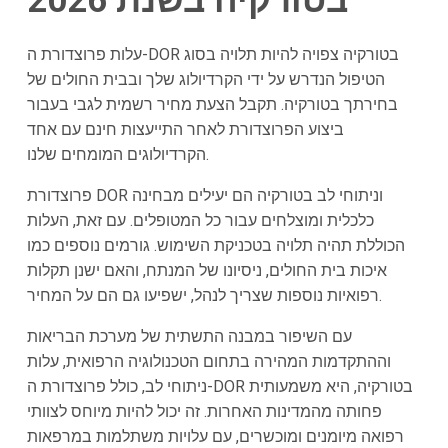
בטורקיה בשנת 2026
עלות פרוצדורת ה-DOR בטורקיה צפויה להיות תלויה בסוג
הטיפול הנדרש על ידי הקרדיולוג שלך ובבית החולים של
בחירתך בטורקיה. תקבל הצעת מחיר רשמית לגבי בעבור
ביצוע הפרוצדורת לאחר התייעצות חינם עם אחד
הקרדיולוגים המומחים שלנו.
פרוצדורת DOR וניתוחי לב בטורקיה הם יעילים מבחינה
כלכלית ומוצלחים עבור כל המטופלים. עם זאת, העלות
הכוללת תהיה תלויה בטכניקת השימוש. גורמים נוספים כמו
איכות בית החולים, ניסיונו של המנתח, והאם ישנן תקלות
רפואיות נוספות שצריך לנהל, ישפיעו גם הם על המחיר.
עם השיפור במבנה התשתית של מערכת הבריאות
וההתקדמות המהירה בתחום הטכנולוגיה הרפואית, עלות
ניתוחי לב, כולל פרוצדורת ה-DOR בטורקיה, היא משמעותית
פחותה מהמדינות האחרות. זה יכול להיות מיוחס לצוותי
רפואה מיומנים ומוכשרים, עם עלויות משתלמות במרפאות