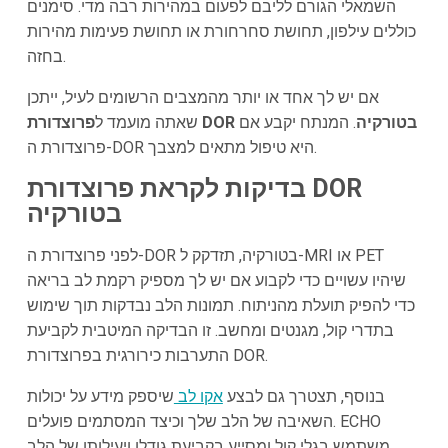
השמאלי הגורם לליבם לפעום במהירות רבה מדי. סימנים
כוללים עילפון, תחושת סחרחורת או תחושת פעימות מהירות
בחזה.
אם יש לך אחד או יותר מהמצבים הרשומים לעיל, ייתכן
פרוצדורת DOR בטורקיה
. המנתח יקבע אם
שאתה מועמד ל
פרוצדורת ה-DOR היא טיפול מתאים למצבך.
בדיקות לקראת פרוצדורת DOR
בטורקיה
לפני פרוצדורת ה-DOR בטורקיה, תזדקק ל-MRI או PET
שיהיו עשויים כדי לקבוע אם יש לך מספיק רקמת לב בריאה
כדי להפיק תועלת מהניתוח. תמונות הלב נבדקות תוך שימוש
בתדרי קול, מגנטים ומחשב. זו הבדיקה המיטבית לקביעת
התערבות כירורגית בפרוצדורת DOR.
בנוסף, תצטרך גם לבצע
אקו לב
שיספק מידע על יכולות
השאיבה של הלב שלך וכיצד המסתמים פועלים. ECHO
משתמש בגלי קול ומסייע בקביעת גודלו ויעילותו של הלב.