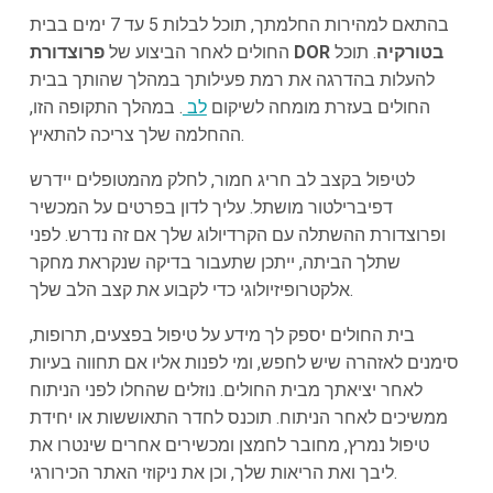
בהתאם למהירות החלמתך, תוכל לבלות 5 עד 7 ימים בבית
פרוצדורת DOR בטורקיה
. תוכל
החולים לאחר הביצוע של
להעלות בהדרגה את רמת פעילותך במהלך שהותך בבית
החולים בעזרת מומחה לשיקום
לב
. במהלך התקופה הזו,
ההחלמה שלך צריכה להתאיץ.
לטיפול בקצב לב חריג חמור, לחלק מהמטופלים יידרש
דפיברילטור מושתל. עליך לדון בפרטים על המכשיר
ופרוצדורת ההשתלה עם הקרדיולוג שלך אם זה נדרש. לפני
שתלך הביתה, ייתכן שתעבור בדיקה שנקראת מחקר
אלקטרופיזיולוגי כדי לקבוע את קצב הלב שלך.
בית החולים יספק לך מידע על טיפול בפצעים, תרופות,
סימנים לאזהרה שיש לחפש, ומי לפנות אליו אם תחווה בעיות
לאחר יציאתך מבית החולים. נוזלים שהחלו לפני הניתוח
ממשיכים לאחר הניתוח. תוכנס לחדר התאוששות או יחידת
טיפול נמרץ, מחובר לחמצן ומכשירים אחרים שינטרו את
ליבך ואת הריאות שלך, וכן את ניקוזי האתר הכירורגי.