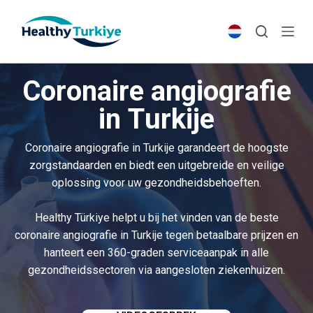
S
k
i
p
Coronaire angiografie
t
o
in Turkije
c
o
Coronaire angiografie in Turkije garandeert de hoogste
n
zorgstandaarden en biedt een uitgebreide en veilige
t
oplossing voor uw gezondheidsbehoeften.
e
n
Healthy Türkiye helpt u bij het vinden van de beste
t
coronaire angiografie in Turkije tegen betaalbare prijzen en
hanteert een 360-graden serviceaanpak in alle
gezondheidssectoren via aangesloten ziekenhuizen.