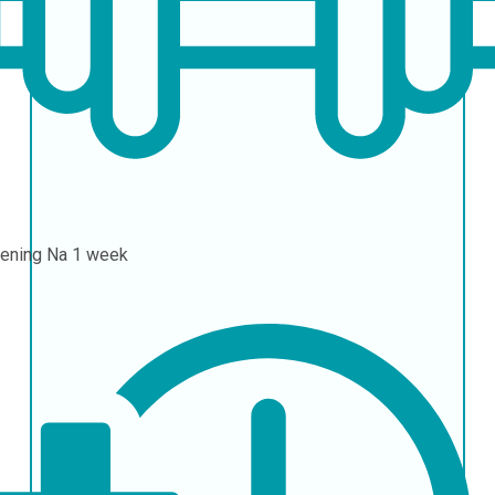
ening
Na 1 week