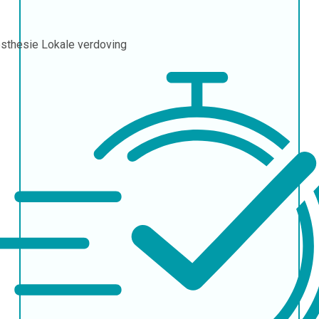
sthesie
Lokale verdoving