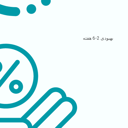
بهبودی
2-6 هفته