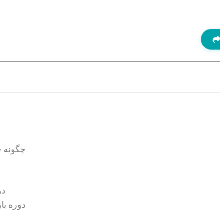
چگونه ج
در
دوره با