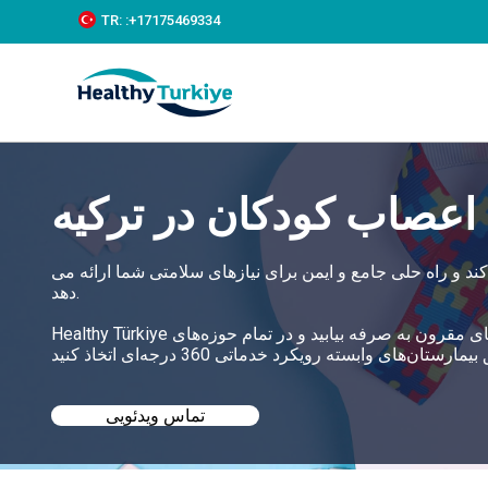
S
TR:
:+‪17175469334‬
k
i
p
t
o
c
o
n
عصاب کودکان در ترکیه
t
e
n
t
د و راه حلی جامع و ایمن برای نیازهای سلامتی شما ارائه می
دهد.
Healthy Türkiye به شما کمک می‌کند تا بهترین جراحی اعصاب کودکان را در ترکیه با قیمت‌های مقرون به صرفه بیابید و در تمام حوزه‌های
تماس ویدئویی