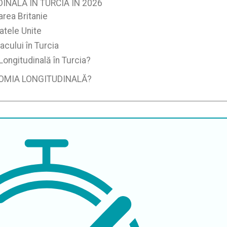
NALĂ ÎN TURCIA ÎN 2026
area Britanie
tatele Unite
acului în Turcia
ongitudinală în Turcia?
TOMIA LONGITUDINALĂ?