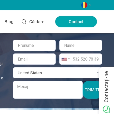
LIMBI
Blog
Căutare
Contact
și
Contactați-ne
 o
TRIMITE