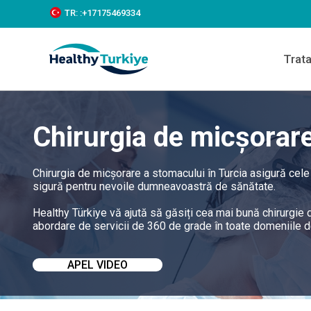
S
TR:
:+‪17175469334‬
k
i
p
Trat
t
o
c
o
n
Chirurgia de micșorare
t
e
n
t
Chirurgia de micșorare a stomacului în Turcia asigură cele 
sigură pentru nevoile dumneavoastră de sănătate.
Healthy Türkiye vă ajută să găsiți cea mai bună chirurgie d
abordare de servicii de 360 de grade în toate domeniile de 
APEL VIDEO