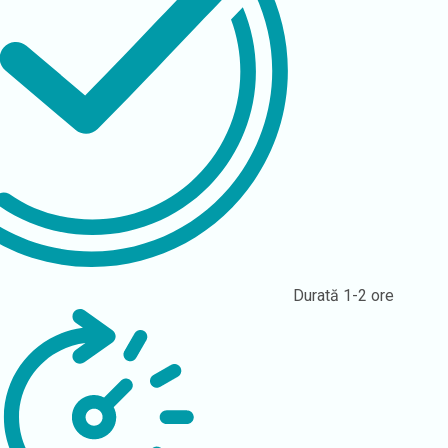
Durată
1-2 ore