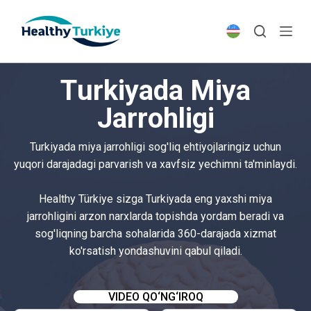
S
k
i
p
Turkiyada Miya
t
o
Jarrohligi
c
o
Turkiyada miya jarrohligi sog'liq ehtiyojlaringiz uchun
n
yuqori darajadagi parvarish va xavfsiz yechimni ta'minlaydi.
t
e
Healthy Türkiye sizga Turkiyada eng yaxshi miya
n
jarrohligini arzon narxlarda topishda yordam beradi va
t
sog'liqning barcha sohalarida 360-darajada xizmat
ko'rsatish yondashuvini qabul qiladi.
VIDEO QO‘NG‘IROQ