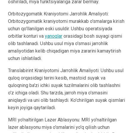
oshiriladi, miya funktsiyalariga zarar bermay.
Orbitozygomatik Kraniyotomi Jarrohlik Amaliyoti:
Orbitozygomatik kraniyotomi murakkab o'smalarga kirish
uchun qo'llanilgan eski usuldir. Ushbu operatsiyada
orbitlar konturi va
yanoqlar
orasidagi bosh suyagi qismi
olib tashlanadi. Ushbu usul miya o'smasi jarrohlik
amaliyotidan kelib chiqadigan miya zararini kamaytirish
uchun ishlatiladi.
Translabirint Kraniyotomi Jarrohlik Amaliyoti: Ushbu usul
quloq orqasidagi terini kesib, mastoid suyak va
quloqning ba'zi ichki suyak tuzilmalarini olib tashlashni
o'z ichiga oladi. Shu tarzda, jarroh miya o'smasini
aniqlaydi va uni olib tashlaydi. Ko'chirilgan suyak qismlari
keyin joyiga qaytariladi.
MRI yo'naltirilgan Lazer Ablasyonu: MRI yo'naltirilgan
lazer ablasyonu miya o'smalarini yo'q qilish uchun