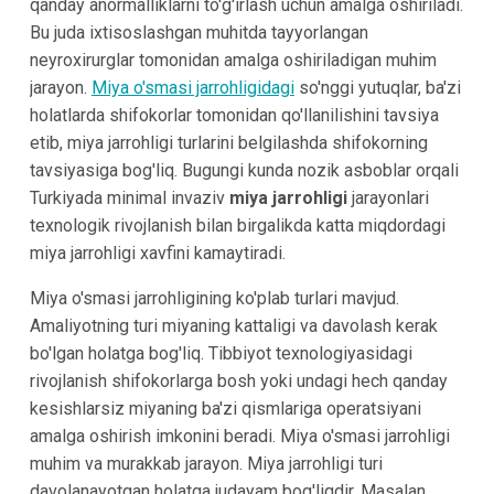
qanday anormalliklarni to'g'irlash uchun amalga oshiriladi.
Bu juda ixtisoslashgan muhitda tayyorlangan
neyroxirurglar tomonidan amalga oshiriladigan muhim
jarayon.
Miya o'smasi jarrohligidagi
so'nggi yutuqlar, ba'zi
holatlarda shifokorlar tomonidan qo'llanilishini tavsiya
etib, miya jarrohligi turlarini belgilashda shifokorning
tavsiyasiga bog'liq. Bugungi kunda nozik asboblar orqali
Turkiyada minimal invaziv
miya jarrohligi
jarayonlari
texnologik rivojlanish bilan birgalikda katta miqdordagi
miya jarrohligi xavfini kamaytiradi.
Miya o'smasi jarrohligining ko'plab turlari mavjud.
Amaliyotning turi miyaning kattaligi va davolash kerak
bo'lgan holatga bog'liq. Tibbiyot texnologiyasidagi
rivojlanish shifokorlarga bosh yoki undagi hech qanday
kesishlarsiz miyaning ba'zi qismlariga operatsiyani
amalga oshirish imkonini beradi. Miya o'smasi jarrohligi
muhim va murakkab jarayon. Miya jarrohligi turi
davolanayotgan holatga judayam bog'liqdir. Masalan,