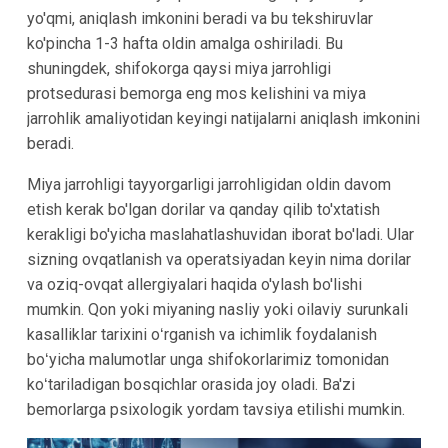
yo'qmi, aniqlash imkonini beradi va bu tekshiruvlar
ko'pincha 1-3 hafta oldin amalga oshiriladi. Bu
shuningdek, shifokorga qaysi miya jarrohligi
protsedurasi bemorga eng mos kelishini va miya
jarrohlik amaliyotidan keyingi natijalarni aniqlash imkonini
beradi.
Miya jarrohligi tayyorgarligi jarrohligidan oldin davom
etish kerak bo'lgan dorilar va qanday qilib to'xtatish
kerakligi bo'yicha maslahatlashuvidan iborat bo'ladi. Ular
sizning ovqatlanish va operatsiyadan keyin nima dorilar
va oziq-ovqat allergiyalari haqida o'ylash bo'lishi
mumkin. Qon yoki miyaning nasliy yoki oilaviy surunkali
kasalliklar tarixini oʻrganish va ichimlik foydalanish
boʻyicha malumotlar unga shifokorlarimiz tomonidan
koʻtariladigan bosqichlar orasida joy oladi. Ba'zi
bemorlarga psixologik yordam tavsiya etilishi mumkin.