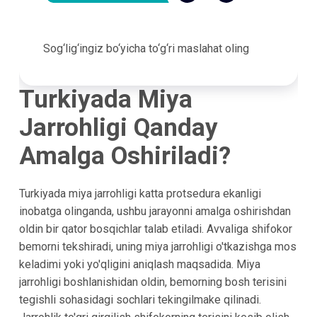
Sog‘lig‘ingiz bo‘yicha to‘g‘ri maslahat oling
Turkiyada Miya
Jarrohligi Qanday
Amalga Oshiriladi?
Turkiyada miya jarrohligi katta protsedura ekanligi
inobatga olinganda, ushbu jarayonni amalga oshirishdan
oldin bir qator bosqichlar talab etiladi. Avvaliga shifokor
bemorni tekshiradi, uning miya jarrohligi o'tkazishga mos
keladimi yoki yo'qligini aniqlash maqsadida. Miya
jarrohligi boshlanishidan oldin, bemorning bosh terisini
tegishli sohasidagi sochlari tekingilmake qilinadi.