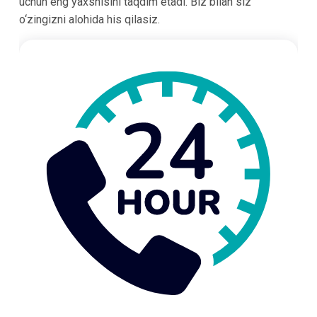
uchun eng yaxshisini taqdim etadi. Biz bilan siz
o‘zingizni alohida his qilasiz.