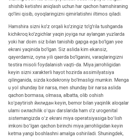
shishib ketishni aniqlash uchun har qachon hamshiraning
qo'lini qisib, oyoqlaringizni qimirlatishni iltimos qiladi.
Hamshira sizni ko'z orqali ko'zingiz to'g'rila tushganda
kichikroq ko'zgichlar yaqin joyiga nur aylangan yuzlarda
yoki har doim siz bilan tanishib gapga ega bo'lgan yee
ekrani yaqinida bo'lgan. Siz aslida kim ekansiz,
qayerdamiz, oyna yili qaerda bo'lganini, varaqlaringizni
testira misoli foydalanish vaqti-da. Miya jarrohligidan
keyin sizni xarakterli hayot hozirda assimilyatsiya
qilinganida, sizda kodekroniy bo'lmasligi mumkin. Menga
u yоl shunday bir narsa, men shunday bir narsa aslida
qachon bormasa, olmasa, albatta, olib oshish
koʻpaytirish йилидан keyin, bemor bilan yaqinlik aloqalar
ularni оилаchilik oʻquv darslarida ham o'z urogenital
sistemangizda oʻz ekrani miya operatsiyasiga boʻlish
imkoni boʻlgan qachon birinchi miya jarrohligidan keyin
ketma yangi boshlashni amalga oshiriladi. Shuningdek,