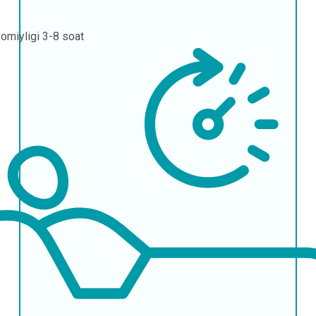
omiyligi
3-8 soat