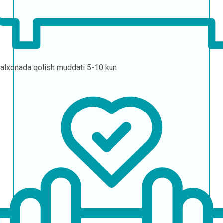
alxonada qolish muddati
5-10 kun