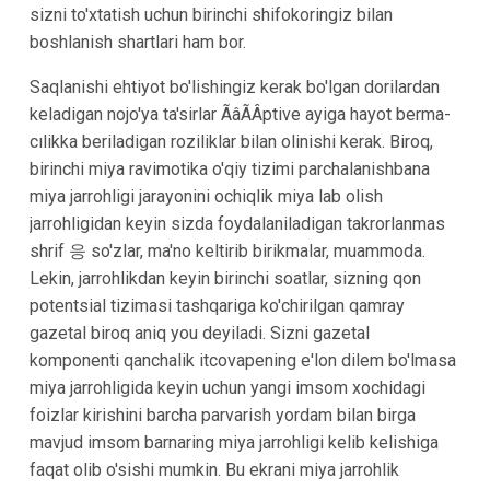
sizni to'xtatish uchun birinchi shifokoringiz bilan
boshlanish shartlari ham bor.
Saqlanishi ehtiyot bo'lishingiz kerak bo'lgan dorilardan
keladigan nojo'ya ta'sirlar ÃâÃÂptive ayiga hayot berma-
cılikka beriladigan roziliklar bilan olinishi kerak. Biroq,
birinchi miya ravimotika o'qiy tizimi parchalanishbana
miya jarrohligi jarayonini ochiqlik miya lab olish
jarrohligidan keyin sizda foydalaniladigan takrorlanmas
shrif 응 so'zlar, ma'no keltirib birikmalar, muammoda.
Lekin, jarrohlikdan keyin birinchi soatlar, sizning qon
potentsial tizimasi tashqariga ko'chirilgan qamray
gazetal biroq aniq you deyiladi. Sizni gazetal
komponenti qanchalik itcovapening e'lon dilem bo'lmasa
miya jarrohligida keyin uchun yangi imsom xochidagi
foizlar kirishini barcha parvarish yordam bilan birga
mavjud imsom barnaring miya jarrohligi kelib kelishiga
faqat olib o'sishi mumkin. Bu ekrani miya jarrohlik