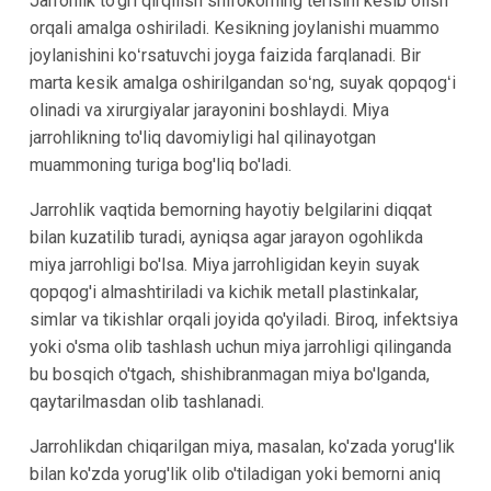
Jarrohlik to'gri qirqilish shifokorning terisini kesib olish
orqali amalga oshiriladi. Kesikning joylanishi muammo
joylanishini koʻrsatuvchi joyga faizida farqlanadi. Bir
marta kesik amalga oshirilgandan soʻng, suyak qopqogʻi
olinadi va xirurgiyalar jarayonini boshlaydi. Miya
jarrohlikning to'liq davomiyligi hal qilinayotgan
muammoning turiga bog'liq bo'ladi.
Jarrohlik vaqtida bemorning hayotiy belgilarini diqqat
bilan kuzatilib turadi, ayniqsa agar jarayon ogohlikda
miya jarrohligi bo'lsa. Miya jarrohligidan keyin suyak
qopqog'i almashtiriladi va kichik metall plastinkalar,
simlar va tikishlar orqali joyida qo'yiladi. Biroq, infektsiya
yoki o'sma olib tashlash uchun miya jarrohligi qilinganda
bu bosqich o'tgach, shishibranmagan miya bo'lganda,
qaytarilmasdan olib tashlanadi.
Jarrohlikdan chiqarilgan miya, masalan, ko'zada yorug'lik
bilan ko'zda yorug'lik olib o'tiladigan yoki bemorni aniq