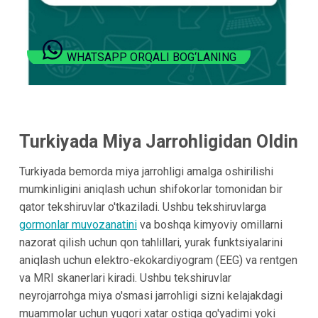
WHATSAPP ORQALI BOG‘LANING
Turkiyada Miya Jarrohligidan Oldin
Turkiyada bemorda miya jarrohligi amalga oshirilishi
mumkinligini aniqlash uchun shifokorlar tomonidan bir
qator tekshiruvlar o'tkaziladi. Ushbu tekshiruvlarga
gormonlar muvozanatini
va boshqa kimyoviy omillarni
nazorat qilish uchun qon tahlillari, yurak funktsiyalarini
aniqlash uchun elektro-ekokardiyogram (EEG) va rentgen
va MRI skanerlari kiradi. Ushbu tekshiruvlar
neyrojarrohga miya o'smasi jarrohligi sizni kelajakdagi
muammolar uchun yuqori xatar ostiga qo'yadimi yoki