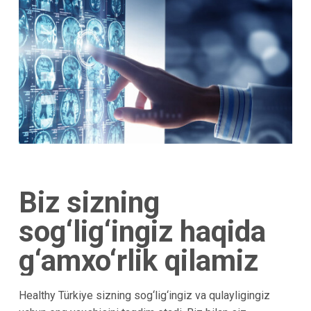
Biz sizning
sog‘lig‘ingiz haqida
g‘amxo‘rlik qilamiz
Healthy Türkiye sizning sog‘lig‘ingiz va qulayligingiz