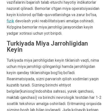
vazifalarini bajarish talab etuvchi hayotiy indikatorlar
nazorat qilinadi. Bemorlar o'tgan miya operatsiyasidan
keyin kislorod qo'llab-quvvatlanishga va zarur bo'lsa,
fizik
davolash yoki reabilitatsiyani amalga oshiradi.
Ko'pgina bemorlar miya jarrohligi jarayonidan keyin
yadgar xotirasi uchun yot biripdi.
Turkiyada Miya Jarrohligidan
Keyin
Turkiyada miya jarrohligidan keyin tiklanish vaqti, nima
uchun miya jarrohligi qilinganligi hamda jarrohligidan
keyin qanday tiklanishiga bog'liq bo'ladi.
Reanimatsiyada, sizni parvarish qilish xodimlari yaqin
kuzatib turadi. Sizning birinchi ehtiyot
belgilar(kunisog'indoshiba sahrasi, yurek qanchasi,
maktab qanchasi) va birinchi nevrologik testdan har 1-2
soatlik tekshiruv amalga oshiriladi. Eritmaning orqasida
sizning bosh lab bilan joylanadi. Juda ko'payib ketgan