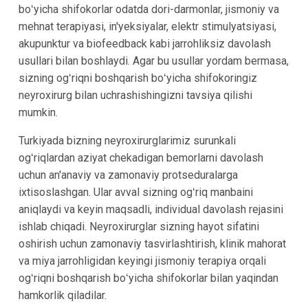
boʻyicha shifokorlar odatda dori-darmonlar, jismoniy va
mehnat terapiyasi, in'yeksiyalar, elektr stimulyatsiyasi,
akupunktur va biofeedback kabi jarrohliksiz davolash
usullari bilan boshlaydi. Agar bu usullar yordam bermasa,
sizning ogʻriqni boshqarish boʻyicha shifokoringiz
neyroxirurg bilan uchrashishingizni tavsiya qilishi
mumkin.
Turkiyada bizning neyroxirurglarimiz surunkali
ogʻriqlardan aziyat chekadigan bemorlarni davolash
uchun an'anaviy va zamonaviy protseduralarga
ixtisoslashgan. Ular avval sizning ogʻriq manbaini
aniqlaydi va keyin maqsadli, individual davolash rejasini
ishlab chiqadi. Neyroxirurglar sizning hayot sifatini
oshirish uchun zamonaviy tasvirlashtirish, klinik mahorat
va miya jarrohligidan keyingi jismoniy terapiya orqali
ogʻriqni boshqarish boʻyicha shifokorlar bilan yaqindan
hamkorlik qiladilar.