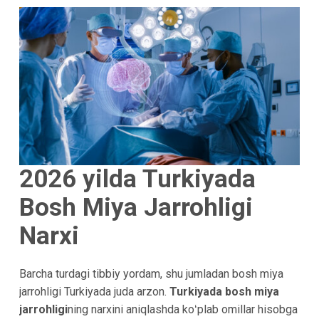
2026 yilda Turkiyada
Bosh Miya Jarrohligi
Narxi
Barcha turdagi tibbiy yordam, shu jumladan bosh miya
jarrohligi Turkiyada juda arzon.
Turkiyada bosh miya
jarrohligi
ning narxini aniqlashda koʻplab omillar hisobga