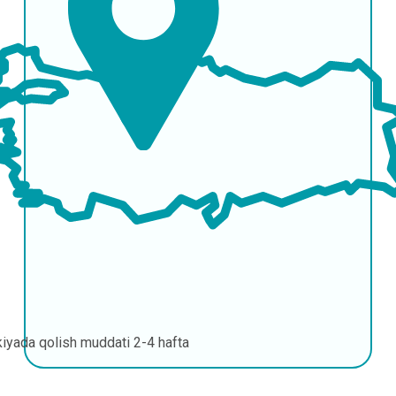
kiyada qolish muddati
2-4 hafta