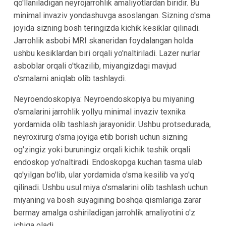
qo'llaniladigan neyrojarrohlik amaliyotlardan biridir. Bu
minimal invaziv yondashuvga asoslangan. Sizning o'sma
joyida sizning bosh teringizda kichik kesiklar qilinadi.
Jarrohlik asbobi MRI skaneridan foydalangan holda
ushbu kesiklardan biri orqali yo'naltiriladi. Lazer nurlar
asboblar orqali o'tkazilib, miyangizdagi mavjud
o'smalarni aniqlab olib tashlaydi.
Neyroendoskopiya: Neyroendoskopiya bu miyaning
o'smalarini jarrohlik yollyu minimal invaziv texnika
yordamida olib tashlash jarayonidir. Ushbu protsedurada,
neyroxirurg o'sma joyiga etib borish uchun sizning
og'zingiz yoki buruningiz orqali kichik teshik orqali
endoskop yo'naltiradi. Endoskopga kuchan tasma ulab
qo'yilgan bo'lib, ular yordamida o'sma kesilib va yo'q
qilinadi. Ushbu usul miya o'smalarini olib tashlash uchun
miyaning va bosh suyagining boshqa qismlariga zarar
bermay amalga oshiriladigan jarrohlik amaliyotini o'z
ichiga oladi.