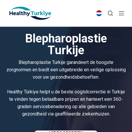
S
k
i
p
Blepharoplastie
t
o
Turkije
c
o
Blepharoplastie Turkije garandeert de hoogste
n
zorgnormen en biedt een uitgebreide en veilige oplossing
t
voor uw gezondheidsbehoeften.
e
n
Healthy Türkiye helpt u de beste ooglidcorrectie in Turkije
t
te vinden tegen betaalbare prijzen en hanteert een 360-
graden servicebenadering op alle gebieden van
gezondheid via geaffilieerde ziekenhuizen.