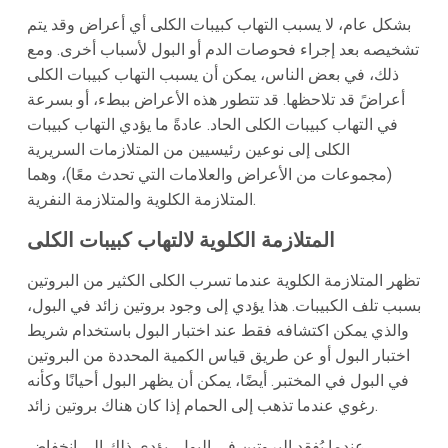
بشكل عام، لا يسبب التهاب كبيبات الكلى أي أعراض وقد يتم
تشخيصه بعد إجراء فحوصات الدم أو البول لأسباب أخرى. ومع
ذلك، في بعض الناس، يمكن أن يسبب التهاب كبيبات الكلى
أعراضً قد تلاحظها. قد تتطور هذه الأعراض ببطء، أو بسرعة
في التهاب كبيبات الكلى الحاد. عادةً ما يؤدي التهاب كبيبات
الكلى إلى نوعين رئيسيين من المتلازمات السريرية
(مجموعات من الأعراض والعلامات التي تحدث معًا)، وهما
المتلازمة الكلوية والمتلازمة النفرية.
المتلازمة الكلوية لالتهاب كبيبات الكلى
تظهر المتلازمة الكلوية عندما تسرب الكلى الكثير من البروتين
بسبب تلف الكبيبات. هذا يؤدي إلى وجود بروتين زائد في البول،
والذي يمكن اكتشافه فقط عند اختبار البول باستخدام شريط
اختبار البول أو عن طريق قياس الكمية المحددة من البروتين
في البول في المختبر. أيضًا، يمكن أن يظهر البول أحيانًا وكأنه
رغوي عندما تذهب إلى الحمام إذا كان هناك بروتين زائد.
عندما يُفقد البروتين في البول، يؤدي ذلك إلى انخفاض