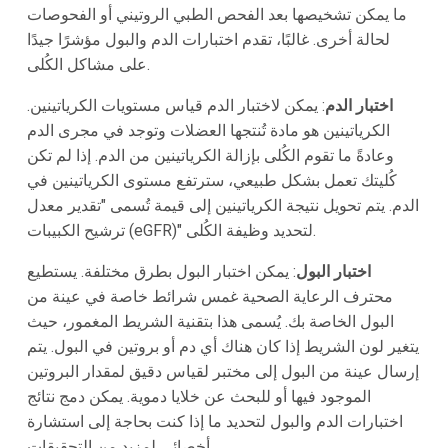
ما يمكن تشخيصها بعد الفحص الطبي الروتيني أو الفحوصات
لحالة أخرى. غالبًا، تقدم اختبارات الدم والبول مؤشرًا جيدًا
على مشاكل الكُلى.
اختبار الدم
: يمكن لاختبار الدم قياس مستويات الكرياتينين.
الكرياتينين هو مادة تُنتجها العضلات وتوجد في مجرى الدم
وعادةً ما تقوم الكُلى بإزالة الكرياتينين من الدم. إذا لم تكن
كُليتك تعمل بشكل طبيعي، سترتفع مستوى الكرياتينين في
الدم. يتم تحويل نتيجة الكرياتينين إلى قيمة تُسمى "تقدير معدل
ترشيح الكبيبات (eGFR)" لتحديد وظيفة الكُلى.
اختبار البول
: يمكن اختبار البول بطرق مختلفة. يستطيع
محترف الرعاية الصحية غمس شرائط خاصة في عينة من
البول الخاصة بك. يُسمى هذا بتقنية الشريط المغمور، حيث
يتغير لون الشريط إذا كان هناك أي دم أو بروتين في البول. يتم
إرسال عينة من البول إلى مختبر لقياس دقيق لمقدار البروتين
الموجود فيها أو للبحث عن خلايا دموية. يمكن دمج نتائج
اختبارات الدم والبول لتحديد ما إذا كنت بحاجة إلى استشارة
أخصائي لمزيد من التحقيقات.