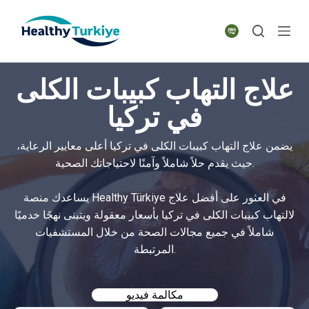
S
k
i
p
علاج التهاب كبيبات الكلى
t
o
في تركيا
c
o
يضمن علاج التهاب كبيبات الكلى في تركيا أعلى معايير الرعاية،
n
حيث يقدم حلاً شاملاً وآمنًا لاحتياجاتك الصحية.
t
e
يساعدك منصة Healthy Türkiye في العثور على أفضل علاج
n
لالتهاب كبيبات الكلى في تركيا بأسعار معقولة ويتبنى نهجًا خدميًا
t
شاملاً في جميع مجالات الصحة من خلال المستشفيات
المرتبطة.
مكالمة فيديو