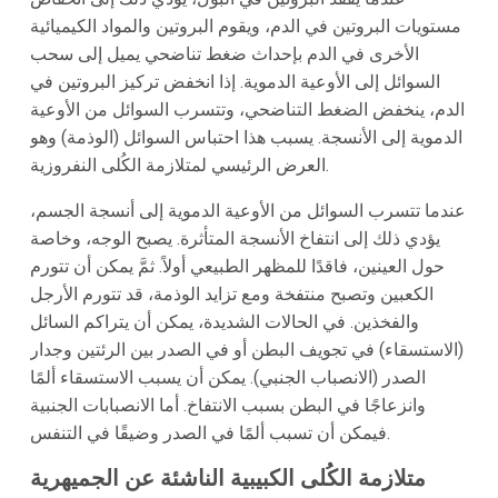
مستويات البروتين في الدم، ويقوم البروتين والمواد الكيميائية
الأخرى في الدم بإحداث ضغط تناضحي يميل إلى سحب
السوائل إلى الأوعية الدموية. إذا انخفض تركيز البروتين في
الدم، ينخفض الضغط التناضحي، وتتسرب السوائل من الأوعية
الدموية إلى الأنسجة. يسبب هذا احتباس السوائل (الوذمة) وهو
العرض الرئيسي لمتلازمة الكُلى النفروزية.
عندما تتسرب السوائل من الأوعية الدموية إلى أنسجة الجسم،
يؤدي ذلك إلى انتفاخ الأنسجة المتأثرة. يصبح الوجه، وخاصة
حول العينين، فاقدًا للمظهر الطبيعي أولاً. ثمَّ يمكن أن تتورم
الكعبين وتصبح منتفخة ومع تزايد الوذمة، قد تتورم الأرجل
والفخذين. في الحالات الشديدة، يمكن أن يتراكم السائل
(الاستسقاء) في تجويف البطن أو في الصدر بين الرئتين وجدار
الصدر (الانصباب الجنبي). يمكن أن يسبب الاستسقاء ألمًا
وانزعاجًا في البطن بسبب الانتفاخ. أما الانصبابات الجنبية
فيمكن أن تسبب ألمًا في الصدر وضيقًا في التنفس.
متلازمة الكُلى الكبيبية الناشئة عن الجميهرية