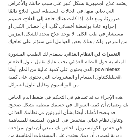
يعتمد علاج الجميهرية بشكل كبير على سبب حالتك والأعراض
التي تعاني منها. في الحالات البسيطة، ليس العلاج دائمًا
ضروريًا، ومع ذلك، إذا كانت هناك حاجة إلى العلاج، فسيتم
إجراؤه عادةً بواسطة أخصائي كُلى، أي أخصائي الكلى أو
مستشار في طب الكلى. لا يوجد علاج محدد للشكل المزمن
من المرض. ولكن هناك بعض العوامل التي ستؤثر على تعافيك.
التغييرات في النظام الغذائي
: سيقدم لك الطبيب المشورة
المناسبة حول النظام الغذائي. يجب عليك تقليل تناول الطعام
الذي يحتوي على كمية عالية من الملح. أيضًا، powinienez
تقليلكتناول الطعام أو المشروبات التي تحتوي على كمية高
من البوتاسيوم وتقليل تناول السوائل.
هذه الإجراءات قد تساهم في التحكم في ضغط الدم الخاص
بك وضمان أن كمية السوائل في جسمك منظمة بشكل صحيح.
قد ينصح الأطباء أيضًا بشأن البروتين في نظامك الغذائي
وتناول نظام غذائي منخفض في الدهون المشبعة للمساهمة
في خفض الكوليسترول الخاص بك. ينبغي أن تقوم بمراجعة
دورية لضمان أن دمك يحتوي على المستويات المناسبة من