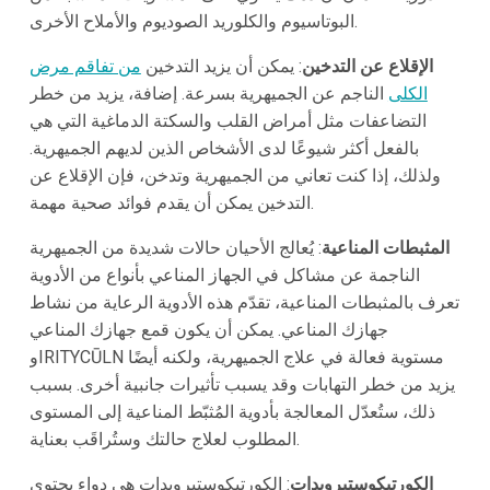
البوتاسيوم والكلوريد الصوديوم والأملاح الأخرى.
الإقلاع عن التدخين
: يمكن أن يزيد التدخين
من تفاقم مرض
الكلى
الناجم عن الجميهرية بسرعة. إضافة، يزيد من خطر
التضاعفات مثل أمراض القلب والسكتة الدماغية التي هي
بالفعل أكثر شيوعًا لدى الأشخاص الذين لديهم الجميهرية.
ولذلك، إذا كنت تعاني من الجميهرية وتدخن، فإن الإقلاع عن
التدخين يمكن أن يقدم فوائد صحية مهمة.
المثبطات المناعية
: يُعالج الأحيان حالات شديدة من الجميهرية
الناجمة عن مشاكل في الجهاز المناعي بأنواع من الأدوية
تعرف بالمثبطات المناعية، تقدّم هذه الأدوية الرعاية من نشاط
جهازك المناعي. يمكن أن يكون قمع جهازك المناعي
وIRITYCŪLN مستوية فعالة في علاج الجميهرية، ولكنه أيضًا
يزيد من خطر التهابات وقد يسبب تأثيرات جانبية أخرى. بسبب
ذلك، ستُعدّل المعالجة بأدوية المُثبّط المناعية إلى المستوى
المطلوب لعلاج حالتك وستُراقَب بعناية.
الكورتيكوستيرويدات
: الكورتيكوستيرويدات هي دواء يحتوي