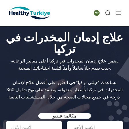
S
k
i
p
علاج إدمان المخدرات في
t
o
تركيا
c
o
يضمن علاج إدمان المخدرات في تركيا أعلى معايير الرعاية،
n
حيث يقدم حلاً شاملاً وآمناً لتلبية احتياجاتك الصحية.
t
e
تساعدك "هيلثي تركيا" في العثور على أفضل علاج لإدمان
n
المخدرات في تركيا بأسعار معقولة، وتعتمد على نهج شامل 360
t
درجة في جميع مجالات الصحة من خلال المستشفيات التابعة.
مكالمة فيديو