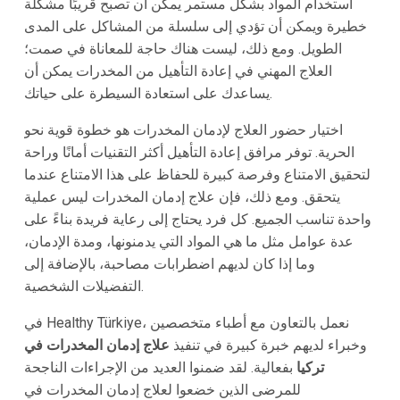
استخدام المواد بشكل مستمر يمكن أن تصبح قريبًا مشكلة
خطيرة ويمكن أن تؤدي إلى سلسلة من المشاكل على المدى
الطويل. ومع ذلك، ليست هناك حاجة للمعاناة في صمت؛
العلاج المهني في إعادة التأهيل من المخدرات يمكن أن
يساعدك على استعادة السيطرة على حياتك.
اختيار حضور العلاج لإدمان المخدرات هو خطوة قوية نحو
الحرية. توفر مرافق إعادة التأهيل أكثر التقنيات أمانًا وراحة
لتحقيق الامتناع وفرصة كبيرة للحفاظ على هذا الامتناع عندما
يتحقق. ومع ذلك، فإن علاج إدمان المخدرات ليس عملية
واحدة تناسب الجميع. كل فرد يحتاج إلى رعاية فريدة بناءً على
عدة عوامل مثل ما هي المواد التي يدمنونها، ومدة الإدمان،
وما إذا كان لديهم اضطرابات مصاحبة، بالإضافة إلى
التفضيلات الشخصية.
في Healthy Türkiye، نعمل بالتعاون مع أطباء متخصصين
وخبراء لديهم خبرة كبيرة في تنفيذ
علاج إدمان المخدرات في
تركيا
بفعالية. لقد ضمنوا العديد من الإجراءات الناجحة
للمرضى الذين خضعوا لعلاج إدمان المخدرات في