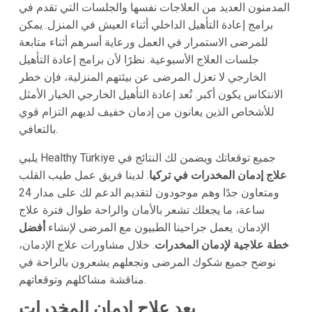
المدمنون العديد من العلاجات نفسها والجلسات التي تقدم في
برامج إعادة التأهيل الداخلي أثناء العيش في المنزل. يمكن
للمرضى الاستمرار في العمل ورعاية أسرهم أثناء متابعة
جلسات العلاج الأسبوعية. نظرًا لأن برامج إعادة التأهيل
الخارجي لا تعزل المرضى عن بيئتهم المنزلية، فإن خطر
الانتكاس يكون أكبر. تُعد إعادة التأهيل الخارجي الخيار الأمثل
للأشخاص الذين يعانون من إدمان خفيف لديهم التزام قوي
بالتعافي.
يلبي Healthy Türkiye جميع توقعاتك ويضمن لك النتائج في
علاج إدمان المخدرات في تركيا
. لدينا فريق عمل طيب القلب
ومتعاون جدًا وهم موجودون لتقديم الدعم لك على مدار 24
ساعة، ما يجعلك تشعر بالأمان والراحة طوال فترة علاج
الإدمان. يعمل جراحينا الطبيون مع المرضى لإنشاء
أفضل
خطة علاجية لإدمان المخدرات
. خلال مشاورات علاج الإدمان،
نوضح جميع شكوك المرضى ونجعلهم يشعرون بالراحة في
مناقشة مشاكلهم وتوقعاتهم.
بعد علاج إدمان المخدرات