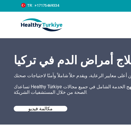
S
TR:
:+‪17175469334‬
k
i
p
t
o
c
o
n
t
اج أمراض الدم في تركيا
e
n
t
تساعدك Healthy Türkiye في العثور على أفضل علاج لأمراض الدم في تركيا بأسعار معقولة وتعتمد نهج الخدمة الشامل في جميع مجالات
الصحة من خلال المستشفيات الشريكة.
مكالمة فيديو