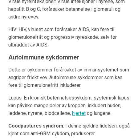
Virale nyreinfeksjoner: Virale infeksjoner i nyrene, som
hepatitt B og C, forårsaker betennelse i glomeruli og
andre nyrevev.
HIV: HIV, viruset som forårsaker AIDS, kan føre til
glomerulonefritt og progressiv nyreskade, selv før
utbruddet av AIDS.
Autoimmune sykdommer
Dette er sykdommer forårsaket av immunsystemet som
angriper friskt vev. Autoimmune sykdommer som kan
føre til glomerulonefritt inkluderer:
Lupus. En kronisk betennelsessykdom, systemisk lupus
kan påvirke mange deler av kroppen, inkludert huden,
leddene, nyrene, blodcellene,
hjertet
og lungene.
Goodpastures syndrom
: I denne sjeldne lidelsen, også
kjent som anti-GBM sykdom, produserer