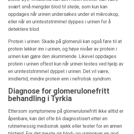
svært små mengder blod til stede, som kun kan
oppdages når urinen undersøkes under et mikroskop,
eller når en urinteststrimmel dyppes i urinen for å
detektere blod.
Protein i urinen: Skade på glomeruli kan også føre til at
protein lekker inn i urinen, og høye nivåer av protein i
urinen kan gjøre den skummende. Likevel oppdages
protein i urinen oftest kun når urinen testes ved hjelp av
en urinteststrimmel dyppet i urinen. Det vil være,
imidlertid, mindre protein enn i nefrotisk syndrom.
Diagnose for glomerulonefritt
behandling i Tyrkia
Ettersom symptomene på glomerulonefritt ikke alltid er
åpenbare, kan det ofte bli diagnostisert etter en
rutinemessig medisinsk sjekk eller tester for en annen
tilstand. For det meste gir blod- og urinprøver en god