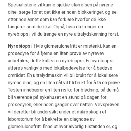
Spesialistene vil kunne sjekke størrelsen på nyrene
dine, sørge for at det ikke er noen blokkeringer, og se
etter noe annet som kan forklare hvorfor de ikke
fungerer som de skal. Også, hvis du trenger en
nyrebiopsi, vil du trenge en nyre ultralydskanning først.
Nyrebiopsi
: Hvis glomerulonefritt er mistenkt, kan en
prosedyre for å fjerne en liten prøve av nyrevev
anbefales, dette kalles en nyrebiopsi. En nyrebiopsi
utføres vanligvis med lokalbedøvelse for å bedøve
området. En ultralydmaskin vil bli brukt for å lokalisere
nyrene dine, og en liten nål vil bli brukt for å ta en prøve.
Testen innebærer en liten risiko for blødning, så du må
bli værende på sykehuset en stund på dagen for
prosedyren, eller noen ganger over natten. Vevsprøven
vil deretter bli undersøkt under et mikroskop i et
laboratorium for å bekrefte en diagnose av
glomerulonefritt, finne ut hvor alvorlig tilstanden er, og