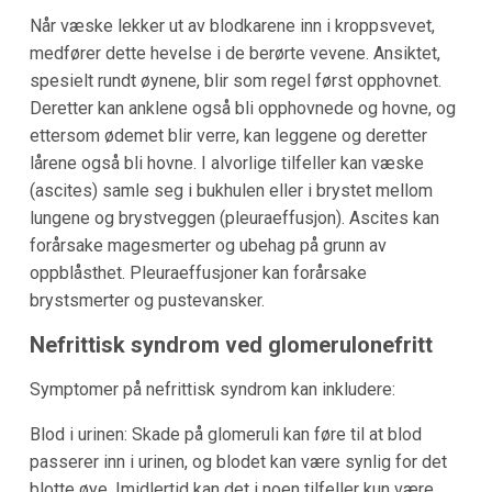
Når væske lekker ut av blodkarene inn i kroppsvevet,
medfører dette hevelse i de berørte vevene. Ansiktet,
spesielt rundt øynene, blir som regel først opphovnet.
Deretter kan anklene også bli opphovnede og hovne, og
ettersom ødemet blir verre, kan leggene og deretter
lårene også bli hovne. I alvorlige tilfeller kan væske
(ascites) samle seg i bukhulen eller i brystet mellom
lungene og brystveggen (pleuraeffusjon). Ascites kan
forårsake magesmerter og ubehag på grunn av
oppblåsthet. Pleuraeffusjoner kan forårsake
brystsmerter og pustevansker.
Nefrittisk syndrom ved glomerulonefritt
Symptomer på nefrittisk syndrom kan inkludere:
Blod i urinen: Skade på glomeruli kan føre til at blod
passerer inn i urinen, og blodet kan være synlig for det
blotte øye. Imidlertid kan det i noen tilfeller kun være