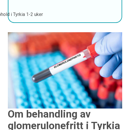
hold i Tyrkia
1-2 uker
Om behandling av
glomerulonefritt i Tyrkia