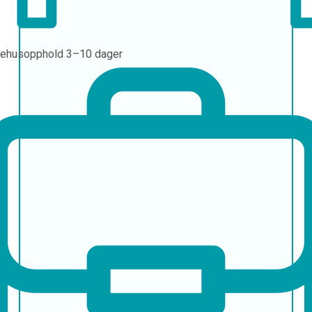
ehusopphold
3–10 dager