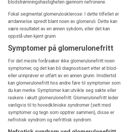
blodstrømningshastigheten gjennom nefronene.
Fokal segmental glomerulosklerose: I dette tilfellet er
arrdannelse spredt blant noen av glomeruli. Dette kan
være resultatet av en annen sykdom, eller det kan
oppstå uten kjent grunn.
Symptomer på glomerulonefritt
For det meste forårsaker ikke glomerulonefritt noen
symptomer, og det kan bli diagnostisert etter at blod-
eller urinprøver er utført av en annen grunn. Imidlertid
kan glomerulonefritt hos andre føre til symptomer som
du kan merke. Symptomer kan utvikle seg sakte eller
raskere i akutt glomerulonefritt. Glomerulonefritt leder
vanligvis til to hovedkliniske syndromer (sett med
symptomer og tegn som opptrer sammen), disse er
nefrotisk syndrom og nefrittisk syndrom.
Nefrotisk syndrom ved glomerulonefritt