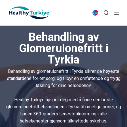
S
k
i
p
Behandling av
t
o
Glomerulonefritt i
c
Tyrkia
o
n
t
Behandling av glomerulonefritt i Tyrkia sikrer de høyeste
e
standardene for omsorg, og tilbyr en omfattende og trygg
n
løsning for dine helsebehov.
t
Healthy Türkiye hjelper deg med å finne den beste
glomerulonefrittbehandlingen i Tyrkia til rimelige priser, og
har en 360-graders tjenestetilnærming i alle
helsetjenester gjennom tilknyttede sykehus.