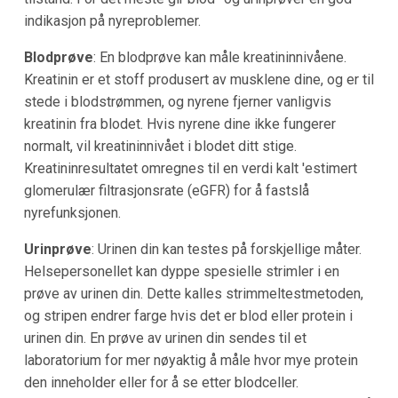
indikasjon på nyreproblemer.
Blodprøve
: En blodprøve kan måle kreatininnivåene.
Kreatinin er et stoff produsert av musklene dine, og er til
stede i blodstrømmen, og nyrene fjerner vanligvis
kreatinin fra blodet. Hvis nyrene dine ikke fungerer
normalt, vil kreatininnivået i blodet ditt stige.
Kreatininresultatet omregnes til en verdi kalt 'estimert
glomerulær filtrasjonsrate (eGFR) for å fastslå
nyrefunksjonen.
Urinprøve
: Urinen din kan testes på forskjellige måter.
Helsepersonellet kan dyppe spesielle strimler i en
prøve av urinen din. Dette kalles strimmeltestmetoden,
og stripen endrer farge hvis det er blod eller protein i
urinen din. En prøve av urinen din sendes til et
laboratorium for mer nøyaktig å måle hvor mye protein
den inneholder eller for å se etter blodceller.