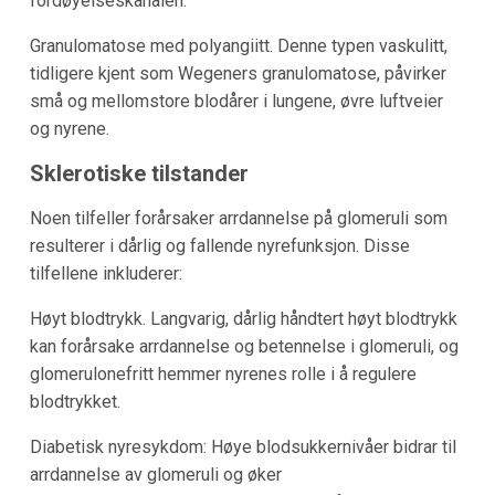
fordøyelseskanalen.
Granulomatose med polyangiitt. Denne typen vaskulitt,
tidligere kjent som Wegeners granulomatose, påvirker
små og mellomstore blodårer i lungene, øvre luftveier
og nyrene.
Sklerotiske tilstander
Noen tilfeller forårsaker arrdannelse på glomeruli som
resulterer i dårlig og fallende nyrefunksjon. Disse
tilfellene inkluderer:
Høyt blodtrykk. Langvarig, dårlig håndtert høyt blodtrykk
kan forårsake arrdannelse og betennelse i glomeruli, og
glomerulonefritt hemmer nyrenes rolle i å regulere
blodtrykket.
Diabetisk nyresykdom: Høye blodsukkernivåer bidrar til
arrdannelse av glomeruli og øker