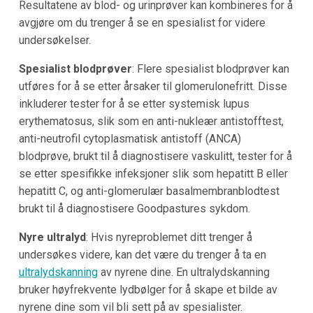
Resultatene av blod- og urinprøver kan kombineres for å
avgjøre om du trenger å se en spesialist for videre
undersøkelser.
Spesialist blodprøver
: Flere spesialist blodprøver kan
utføres for å se etter årsaker til glomerulonefritt. Disse
inkluderer tester for å se etter systemisk lupus
erythematosus, slik som en anti-nukleær antistofftest,
anti-neutrofil cytoplasmatisk antistoff (ANCA)
blodprøve, brukt til å diagnostisere vaskulitt, tester for å
se etter spesifikke infeksjoner slik som hepatitt B eller
hepatitt C, og anti-glomerulær basalmembranblodtest
brukt til å diagnostisere Goodpastures sykdom.
Nyre ultralyd
: Hvis nyreproblemet ditt trenger å
undersøkes videre, kan det være du trenger å ta en
ultralydskanning
av nyrene dine. En ultralydskanning
bruker høyfrekvente lydbølger for å skape et bilde av
nyrene dine som vil bli sett på av spesialister.