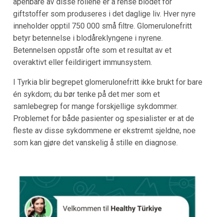
åpenbare av disse rollene er å rense blodet for
giftstoffer som produseres i det daglige liv. Hver nyre
inneholder opptil 750 000 små filtre. Glomerulonefritt
betyr betennelse i blodåreklyngene i nyrene.
Betennelsen oppstår ofte som et resultat av et
overaktivt eller feildirigert immunsystem.
I Tyrkia blir begrepet glomerulonefritt ikke brukt for bare
én sykdom; du bør tenke på det mer som et
samlebegrep for mange forskjellige sykdommer.
Problemet for både pasienter og spesialister er at de
fleste av disse sykdommene er ekstremt sjeldne, noe
som kan gjøre det vanskelig å stille en diagnose.