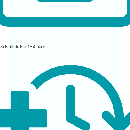
eidstillatelse
1–4 uker