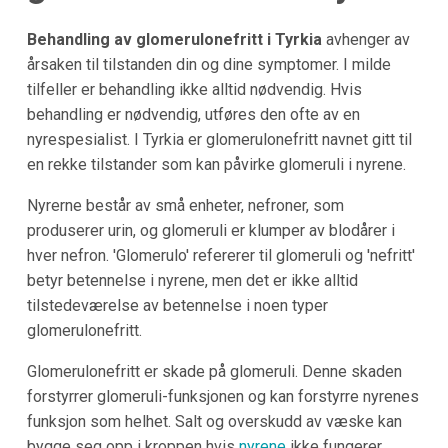
Behandling av glomerulonefritt i Tyrkia
avhenger av
årsaken til tilstanden din og dine symptomer. I milde
tilfeller er behandling ikke alltid nødvendig. Hvis
behandling er nødvendig, utføres den ofte av en
nyrespesialist. I Tyrkia er glomerulonefritt navnet gitt til
en rekke tilstander som kan påvirke glomeruli i nyrene.
Nyrerne består av små enheter, nefroner, som
produserer urin, og glomeruli er klumper av blodårer i
hver nefron. 'Glomerulo' refererer til glomeruli og 'nefritt'
betyr betennelse i nyrene, men det er ikke alltid
tilstedeværelse av betennelse i noen typer
glomerulonefritt.
Glomerulonefritt er skade på glomeruli. Denne skaden
forstyrrer glomeruli-funksjonen og kan forstyrre nyrenes
funksjon som helhet. Salt og overskudd av væske kan
bygge seg opp i kroppen hvis
nyrene
ikke fungerer