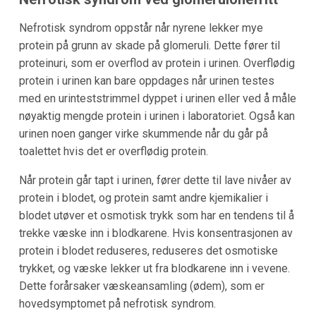
Nefrotisk syndrom oppstår når nyrene lekker mye
protein på grunn av skade på glomeruli. Dette fører til
proteinuri, som er overflod av protein i urinen. Overflødig
protein i urinen kan bare oppdages når urinen testes
med en urinteststrimmel dyppet i urinen eller ved å måle
nøyaktig mengde protein i urinen i laboratoriet. Også kan
urinen noen ganger virke skummende når du går på
toalettet hvis det er overflødig protein.
Når protein går tapt i urinen, fører dette til lave nivåer av
protein i blodet, og protein samt andre kjemikalier i
blodet utøver et osmotisk trykk som har en tendens til å
trekke væske inn i blodkarene. Hvis konsentrasjonen av
protein i blodet reduseres, reduseres det osmotiske
trykket, og væske lekker ut fra blodkarene inn i vevene.
Dette forårsaker væskeansamling (ødem), som er
hovedsymptomet på nefrotisk syndrom.