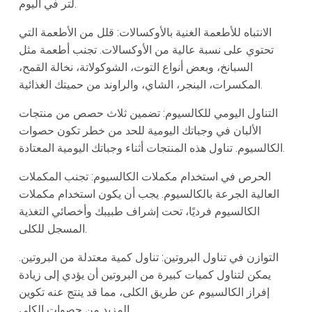
لتر في اليوم.
الانتباه للأطعمة الغنية بالأوكسالات:
قلل من الأطعمة التي
تحتوي على نسبة عالية من الأوكسالات. تجنب أطعمة مثل
السبانخ، وبعض أنواع التوت، الشوكولاتة، نخالة القمح،
المكسرات، البنجر، الشاي، والراوند من حميتك الغذائية.
التناول اليومي للكالسيوم:
تضمين ثلاث حصص من منتجات
الألبان في وجباتك اليومية للحد من خطر تكون حصوات
الكالسيوم. تناول هذه المنتجات أثناء وجباتك اليومية المعتادة.
الحرص في استخدام مكملات الكالسيوم:
تجنب المكملات
العالية الجرعة بالكالسيوم. يجب أن يكون استخدام مكملات
الكالسيوم فرديًا، تحت إشراف طبيبك وأخصائي التغذية
المسجل للكلى.
التوازن في تناول البروتين:
تناول كمية معتدلة من البروتين.
يمكن لتناول كميات كبيرة من البروتين أن يؤدي إلى زيادة
إفراز الكالسيوم عن طريق الكلى، مما قد ينتج عنه تكوين
المزيد من حصوات الكلى.