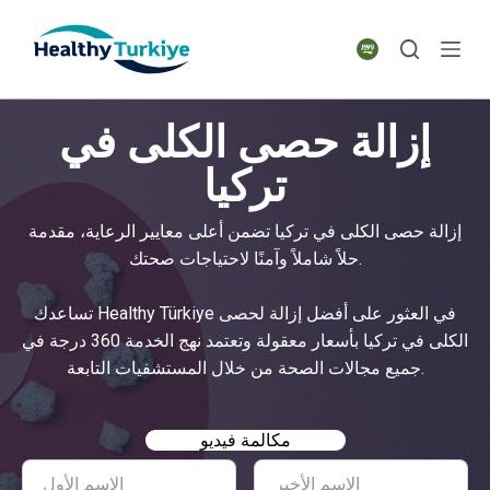
S
k
i
p
إزالة حصى الكلى في
t
o
تركيا
c
o
إزالة حصى الكلى في تركيا تضمن أعلى معايير الرعاية، مقدمة
n
حلاً شاملاً وآمنًا لاحتياجات صحتك.
t
e
تساعدك Healthy Türkiye في العثور على أفضل إزالة لحصى
n
الكلى في تركيا بأسعار معقولة وتعتمد نهج الخدمة 360 درجة في
t
جميع مجالات الصحة من خلال المستشفيات التابعة.
مكالمة فيديو