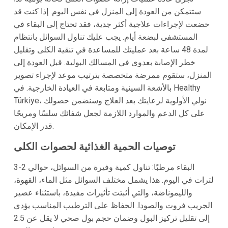
ستتمكن من العودة إلى المنزل في نفس اليوم. إذا كنت قد
خضعت لإجراءات علاجية أكثر جدية، فقد تحتاج إلى البقاء في
المستشفى لبضعة أيام. يجب عليك تناول السوائل بانتظام
لمدة 48 ساعة بعد عمليتك للمساعدة في تنقية الكلى وتقليل
خطر الإصابة بعدوى في المسالك البولية. قبل العودة إلى
المنزل، ستقوم ممرضة متخصصة بترتيب موعد لإجراء تصوير
بالأشعة السينية ومتابعة في العيادة الخارجية. في Healthy
Türkiye، نولي الأولوية لرعايتك بعد العلاج وسنضمن حصولك
على كل الدعم والموارد اللازمة لجعل شفائك سلسًا ومريحًا
قدر الإمكان.
توصيات الحمية الغذائية لحصوات الكلى
البقاء مرطبًا:
تناول كمية وفيرة من السوائل، حوالي 2-3
لترات في اليوم. هذا يشمل مختلف السوائل مثل الماء، القهوة،
والليموناضة، والتي أثبتت تأثيرات مفيدة، باستثناء عصير
الجريب فروت والصودا. الحفاظ على الترطيب المناسب يؤدي
إلى تقليل تركيز البول وضمان حجم بول صحي لا يقل عن 2.5