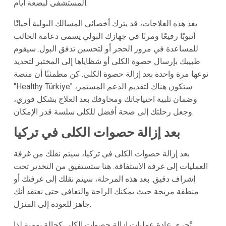
المستشفى لبضعة أيام.
بعد هذه العلاجات، قد يترك أخصائي المسالك البولية أحيانًا
أنبوبًا رفيعًا ومرنًا في جهازك البولي يسمى دعامة الحالب
للمساعدة في مرور الحجر أو لتحسين تدفق البول. سيقوم
طبيبك بإرسال حصوة الكلى أو شظاياها إلى المختبر لتحديد
نوعها مرة واحدة بعد إزالة حصوة الكلى. كن مطمئنًا أن منصة
"Healthy Türkiye" ستكون هناك لتقديم الدعم المستمر،
وضمان تلبية احتياجاتك ومخاوفك بعد العلاج بشكل فوري،
وجعل رحلتك إلى صحة أفضل للكلى سلسة قدر الإمكان.
بعد إزالة حصوات الكلى في تركيا
بعد إزالة حصوات الكلى في تركيا، سيتم نقلك من غرفة
العمليات إلى غرفة الاستفاقة. هنا ستستفيق من التخدير تحت
إشراف دقيق. بعد هذه المرحلة، سيتم نقلك إلى غرفتك أو
منطقة مريحة حيث يمكنك الراحة والتعافي حتى نعتقد أنك
جاهز للعودة إلى المنزل.
تُجرى عادة عمليات إزالة حصوات الكلى كحالة يومية لذا