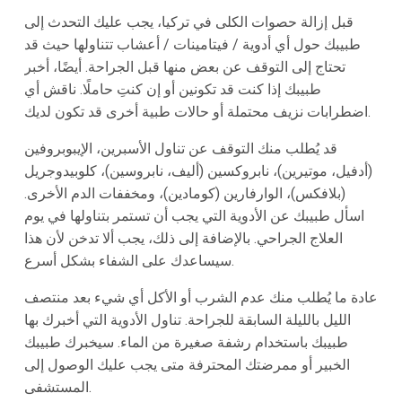
قبل إزالة حصوات الكلى في تركيا، يجب عليك التحدث إلى
طبيبك حول أي أدوية / فيتامينات / أعشاب تتناولها حيث قد
تحتاج إلى التوقف عن بعض منها قبل الجراحة. أيضًا، أخبر
طبيبك إذا كنت قد تكونين أو إن كنتِ حاملًا. ناقش أي
اضطرابات نزيف محتملة أو حالات طبية أخرى قد تكون لديك.
قد يُطلب منك التوقف عن تناول الأسبرين، الإيبوبروفين
(أدفيل، موتيرين)، نابروكسين (أليف، نابروسين)، كلوبيدوجريل
(بلافكس)، الوارفارين (كومادين)، ومخففات الدم الأخرى.
اسأل طبيبك عن الأدوية التي يجب أن تستمر بتناولها في يوم
العلاج الجراحي. بالإضافة إلى ذلك، يجب ألا تدخن لأن هذا
سيساعدك على الشفاء بشكل أسرع.
عادة ما يُطلب منك عدم الشرب أو الأكل أي شيء بعد منتصف
الليل بالليلة السابقة للجراحة. تناول الأدوية التي أخبرك بها
طبيبك باستخدام رشفة صغيرة من الماء. سيخبرك طبيبك
الخبير أو ممرضتك المحترفة متى يجب عليك الوصول إلى
المستشفى.