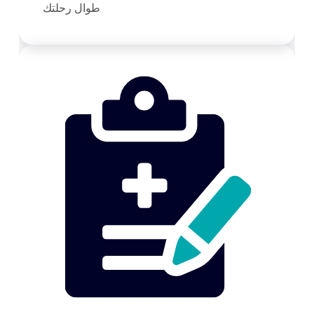
طوال رحلتك