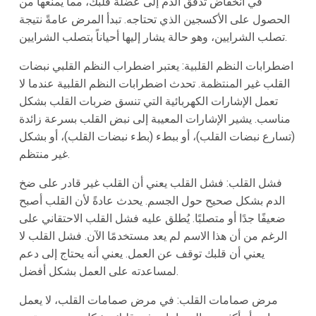
في انخفاض تدفق الدم إلى عضلة قلبك، مما يمنعها من
الحصول على الأكسجين الذي تحتاجه. تبدأ المرض عامةً نتيجة
تصلب الشرايين، وهو حالة يشار إليها أحياناً بتصلب الشرايين.
اضطرابات النظم القلبية: يعتبر اضطراب النظم القلبي نبضات
القلب غير المنتظمة. تحدث اضطرابات النظم القلبية عندما لا
تعمل الإشارات الكهربائية التي تنسق ضربات القلب بشكل
مناسب. يشير الإشارات المعيبة إلى نبض القلب بسرعة زائدة
(تسارع نبضات القلب)، أو ببطء (بطء نبضات القلب)، أو بشكل
غير منتظم.
فشل القلب: فشل القلب يعني أن القلب غير قادر على ضخ
الدم بشكل صحيح حول الجسم. يحدث عادةً لأن القلب أصبح
ضعيفًا جدًا أو متصلبًا. يُطلق عليه فشل القلب الاحتقاني على
الرغم من أن هذا الاسم لم يعد مستخدمًا الآن. فشل القلب لا
يعني أن قلبك توقف عن العمل. يعني أنه يحتاج إلى دعم
لمساعدته على العمل بشكل أفضل.
مرض صمامات القلب: في مرض صمامات القلب، لا يعمل