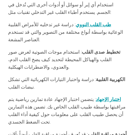
استخدام أي إبر أو سوائل أو أدوات أخرى التي تُدخل في
الجسم. يستخدم أطباء القلب غير التدخلي تقنيات مثل:
طب القلب النووي
: دراسة غير تدخليه للأمراض القلبية
الوعائية بواسطة أنواع مختلفة من التصوير والتي قد تستخدم
العناصر المشعة.
تخطيط صدى القلب
: استخدام موجات الصوتية لعرض صور
القلب والهياكل المحيطة لتحديد كيف يضخ القلب الدم،
والعدوى، والاضطرابات الهيكلية.
الكهربية القلبية
: دراسة واختبار التيارات الكهربائية التي تشكل
نبضات القلب.
اختبار الإجهاد
: يتضمن اختبار الإجهاد عادة تمارين رياضية يتم
مراقبتها بواسطة طبيب القلب الخاص بك. تضمن هذه التمارين
أن يحصل طبيب القلب على معلومات حول كيفية أداء القلب
تحت الضغط الجسدي.
أجهزة مراقبة القلب
: قد تُعرف أجهزة مراقبة القلب أيضاً بآلات