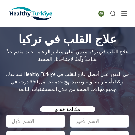
S
k
i
p
علاج القلب في تركيا
t
o
علاج القلب في تركيا يضمن أعلى معايير الرعاية، حيث يقدم حلاً
c
شاملاً وآمنًا لاحتياجاتك الصحية.
o
n
تساعدك Healthy Türkiye في العثور على أفضل علاج للقلب في
t
تركيا بأسعار معقولة وتعتمد نهج خدمة شامل 360 درجة في
e
جميع مجالات الصحة من خلال المستشفيات التابعة.
n
t
مكالمة فيديو