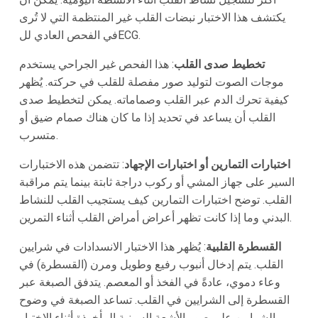
يكتشف هذا الاختبار نبضات القلب غير المنتظمة التي لا تُرى
في الفحص العادي للECG.
تخطيط صدى القلب
: هذا الفحص غير الجراحي يستخدم
موجات الصوت لتوليد صور مفصلة للقلب في حركته. يُظهر
كيفية تحرك الدم عبر القلب وصماماته. يمكن لتخطيط صدى
القلب أن يساعد في تحديد إذا ما كان هناك صمام ضيق أو
متسرب.
اختبارات التمارين أو اختبارات الإجهاد
: تتضمن هذه الاختبارات
السير على جهاز المشي أو ركوب دراجة ثابتة بينما يتم مراقبة
القلب. توضح اختبارات التمارين كيف يستجيب القلب للنشاط
البدني وما إذا كانت تظهر أعراض أمراض القلب أثناء التمرين.
القسطرة القلبية
: يُظهر هذا الاختبار الانسدادات في شرايين
القلب. يتم إدخال أنبوب رفيع وطويل ومرن (القسطرة) في
وعاء دموي، عادةً في الفخذ أو المعصم. يتدفق الصبغة عبر
القسطرة إلى الشرايين في القلب. تساعد الصبغة في وضوح
الشرايين على صور الأشعة السينية المأخوذة أثناء الاختبار.