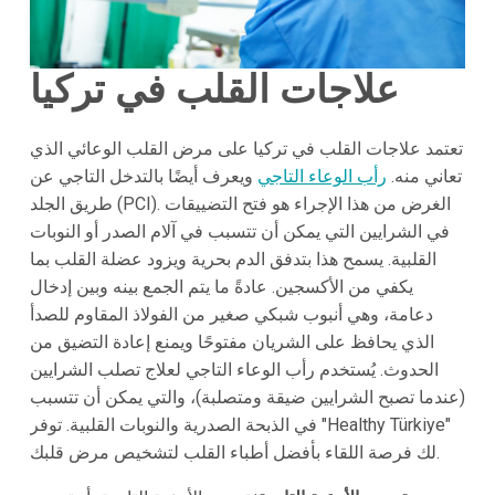
علاجات القلب في تركيا
تعتمد علاجات القلب في تركيا على مرض القلب الوعائي الذي
تعاني منه.
رأب الوعاء التاجي
ويعرف أيضًا بالتدخل التاجي عن
طريق الجلد (PCI). الغرض من هذا الإجراء هو فتح التضييقات
في الشرايين التي يمكن أن تتسبب في آلام الصدر أو النوبات
القلبية. يسمح هذا بتدفق الدم بحرية ويزود عضلة القلب بما
يكفي من الأكسجين. عادةً ما يتم الجمع بينه وبين إدخال
دعامة، وهي أنبوب شبكي صغير من الفولاذ المقاوم للصدأ
الذي يحافظ على الشريان مفتوحًا ويمنع إعادة التضيق من
الحدوث. يُستخدم رأب الوعاء التاجي لعلاج تصلب الشرايين
(عندما تصبح الشرايين ضيقة ومتصلبة)، والتي يمكن أن تتسبب
في الذبحة الصدرية والنوبات القلبية. توفر "Healthy Türkiye"
لك فرصة اللقاء بأفضل أطباء القلب لتشخيص مرض قلبك.