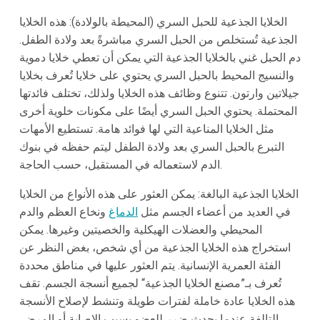
الخلايا الجذعية للحبل السري (المحيطة بالولادة): هذه الخلايا
الجذعية تُستخلص من الحبل السري مباشرةً بعد ولادة الطفل.
دم الحبل غني بالخلايا الجذعية التي يمكن أن تعطي خلايا دموية
والنسيج المحيط بالحبل السري يحتوي على خلايا تُعرف بخلايا
جيلاتين وارتون. تتنوع وظائف هذه الخلايا ولذلك، تختلف فائدتها
المحتملة. يحتوي الحبل السري أيضًا على مكونات خلوية أخرى
مثل الخلايا المناعية التي لها فوائد هامة. تستطيع الأمهات
التبرع بالحبل السري بعد ولادة الطفل ليتم حفظه في بنوك
الدم لاستعماله في المستقبل، حسب الحاجة.
الخلايا الجذعية البالغة: يمكن العثور على هذه الأنواع من الخلايا
في العديد من أعضاء الجسم مثل
الدماغ
ونخاع العظم والدم
المحيطي والعضلات الهيكلية والخصيتين وغيرها. يمكن
استخراج هذه الخلايا الجذعية من أي شخص، بغض النظر عن
الفئة العمرية الإنسانية. يتم العثور عليها في مناطق محددة
تُعرف بـ”مصنع الخلايا الجذعية“ لجميع أنسجة الجسم. تقف
هذه الخلايا عادة خاملة لفترات طويلة وتنشط لإصلاح الأنسجة
التالفة عندما يحدث ضرر للعضو بسبب الإصابة أو المرض.