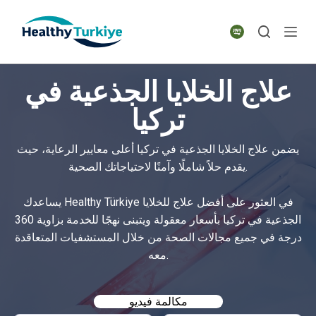
S
k
i
p
علاج الخلايا الجذعية في
t
o
تركيا
c
o
يضمن علاج الخلايا الجذعية في تركيا أعلى معايير الرعاية، حيث
n
يقدم حلاً شاملًا وآمنًا لاحتياجاتك الصحية.
t
e
يساعدك Healthy Türkiye في العثور على أفضل علاج للخلايا
n
الجذعية في تركيا بأسعار معقولة ويتبنى نهجًا للخدمة بزاوية 360
t
درجة في جميع مجالات الصحة من خلال المستشفيات المتعاقدة
معه.
مكالمة فيديو