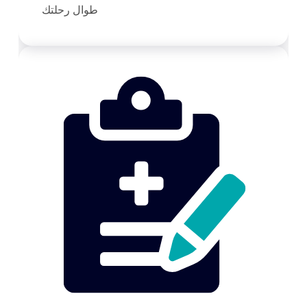
طوال رحلتك