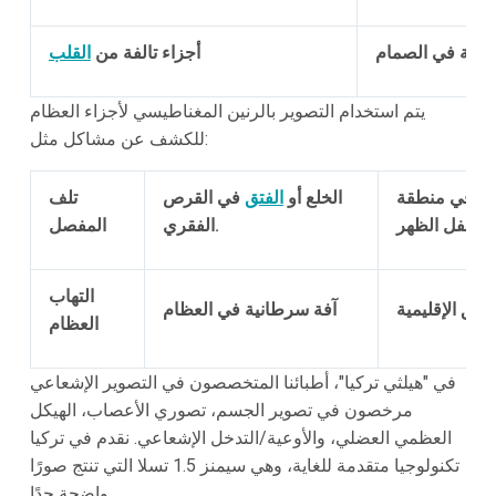
لقية في الصمام
أجزاء تالفة من
القلب
يتم استخدام التصوير بالرنين المغناطيسي لأجزاء العظام
للكشف عن مشاكل مثل:
لم في منطقة
الخلع أو
الفتق
في القرص
تلف
أسفل الظهر
الفقري.
المفصل
التهاب
اطق الإقليمية
آفة سرطانية في العظام
العظام
في "هيلثي تركيا"، أطبائنا المتخصصون في التصوير الإشعاعي
مرخصون في تصوير الجسم، تصوري الأعصاب، الهيكل
العظمي العضلي، والأوعية/التدخل الإشعاعي. نقدم في تركيا
تكنولوجيا متقدمة للغاية، وهي سيمنز 1.5 تسلا التي تنتج صورًا
واضحة جدًا.