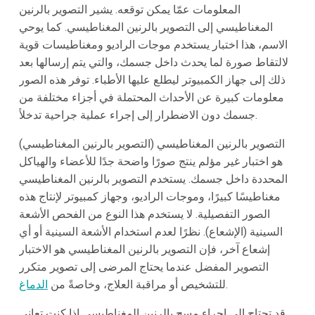
المعلومات عمّا يمكن توقعه. يشير التصوير بالرنين
المغناطيسي إلى التصوير بالرنين المغناطيسي. كما يوحي
الاسم، هذا اختبار يستخدم موجات الراديو ومغناطيسات قوية
لالتقاط صورة لما يحدث داخل جسمك، والتي يتم إرسالها بعد
ذلك إلى جهاز الكمبيوتر ليطلع عليها الأطباء. توفر هذه الصور
معلومات كبيرة عن الأحداث المحتملة في أجزاء مختلفة من
جسمك دون الاضطرار إلى إجراء عملية جراحية تدخلاً.
التصوير بالرنين المغناطيسي (التصوير بالرنين المغناطيسي)
هو اختبار غير مؤلم ينتج صورًا واضحة جدًا للأعضاء والهياكل
المحددة داخل جسمك. يستخدم التصوير بالرنين المغناطيسي
مغناطيسًا كبيرًا، وموجات الراديو، وجهاز كمبيوتر لإنتاج هذه
الصور التفصيلية. لا يستخدم هذا النوع من الفحص الأشعة
السينية (الإشعاع). نظرًا لعدم استخدام الأشعة السينية أو أي
إشعاع آخر، فإن التصوير بالرنين المغناطيسي هو الاختبار
التصوير المفضل عندما يحتاج المرضى إلى تصوير متكرر
.
للتشخيص أو مراقبة العلاج، وخاصةً من
الدماغ
قد تحتاج إلى إجراء مسح بالرنين المغناطيسي إذا كنت تعاني