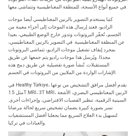
في جميع أنواع الأنسجة، للمنطقة المغناطيسية وتتماشى معها.
كما يستخدم التصوير بالرنين المغناطيسي أيضا موجات
الراديو، فعند إرسال هذه الموجات إلى أجزاء معينة من
الجسم، تُحفّز البروتونات وتدور خارج الوضع الطبيعي، بعيدا
عن المنطقة المغناطيسية. في التصوير بالرنين المغناطيسي،
بمجرد إيقاف تشغيل موجات الراديو، تتماشى البروتونات
مجددًا. ويُرسل هذا موجات راديو يتم جمعها عن طريق
المستقبلات. تُنشأ صورة تفصيلية عن طريق دمج هذه
الإشارات الواردة من الملايين من البروتونات في الجسم.
في Healthy Türkiye، نقدم أفضل مرافق التشخيص من نوعها
مثل 1.5T MRI، 3T MRI، الرنين المغناطيسي البصري، الأشعة
السينية الرقمية، تنظير القصبات الافتراضي، وإجراءات أخرى.
نسر بصورة كبيرة بضمان تشخيص سريع لحالة مرضانا
لتسهيل بدء العلاج السريع مما يجعلنا أفضل المستشفيات
والعيادات في تركيا.