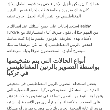
عما إذا كان يمكن تأجيل الإجراء حتى بعد قدوم الطفل. إلا إذا
كان هناك ضرورة مطلقة تتطلب إجراء فحص بالرنين
المغناطيسي مع التباين أثناء الحمل، حاول تجنبه.
ستجد إجابات على جميع أسئلتك عند اتصالك بـHealthy
Türkiye. من المهم جدًا أن تكون صريحًا أثناء استشاراتك مع
الأطباء. بهذه الطريقة، يقومون بتقييم ما إذا كنت مناسبًا
لفحص بالرنين المغناطيسي. إذا لم تكن مرشحًا مناسبًا،
سيقترح أطباؤنا المتخصصون طرقًا بديلة لمرضاهم.
أنواع الحالات التي يتم تشخيصها
بواسطة التصوير بالرنين المغناطيسي
في تركيا
يفضل استخدام التصوير بالرنين المغناطيسي في تشخيص
العديد من المشاكل الصحية في تركيا. الصور التفصيلية التي
ينتجها هذا النوع من التصوير تساعد في تشخيص حالات قد تؤثر
على العضلات والأعضاء أو أنواع أخرى من الأنسجة. إذا اشتبه
مزود الرعاية الصحية الخاص بك بأنك مصاب بمرض أو مشكلة