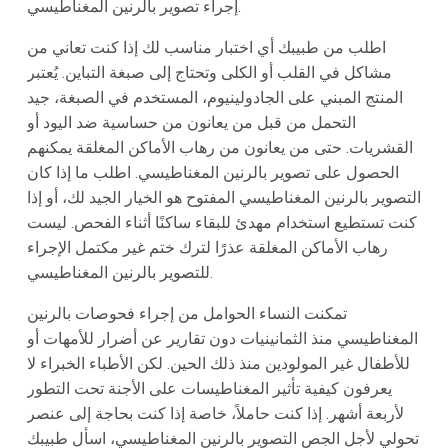
إجراء تصوير بالرنين المغناطيسي.
اطلب من طبيبك أي اختبار مناسب لك إذا كنت تعاني من
مشاكل في القلب أو الكلى وتحتاج إلى صبغة التباين. يُعتبر
المنتج المبني على الجادولينيوم، المستخدم في الصبغة، جيد
التحمل من قبل من يعانون من حساسية ضد اليود أو
القشريات. حتى من يعانون من رهاب الأماكن المغلقة يمكنهم
الحصول على تصوير بالرنين المغناطيسي. اطلب ما إذا كان
التصوير بالرنين المغناطيسي المفتوح هو الخيار الجيد لك، أو إذا
كنت تستطيع استخدام مهدئ للبقاء ساكنًا أثناء الفحص. ليست
رهاب الأماكن المغلقة عذرًا لترك ختم غير مكتمل الإجراء
للتصوير بالرنين المغناطيسي.
تمكنت النساء الحوامل من إجراء فحوصات بالرنين
المغناطيسي منذ الثمانينيات دون تقارير عن أضرار للأمهات أو
للأطفال غير المولودين منذ ذلك الحين. لكن الأطباء الخبراء لا
يعرفون كيفية تأثير المغناطيسات على الأجنة تحت التطور
لأربعة أشهر. إذا كنت حاملاً، خاصة إذا كنت بحاجة إلى عنصر
تحولي لأجل الجص التصوير بالرنين المغناطيسي، اسأل طبيبك