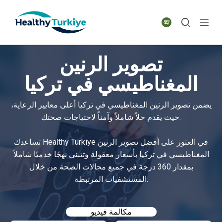
S
k
i
p
تصوير الرنين
t
o
المغناطيسي في تركيا
c
o
يضمن تصوير الرنين المغناطيسي في تركيا أعلى معايير الرعاية،
n
حيث يقدم حلاً شاملاً وآمناً لاحتياجات صحتك.
t
e
تساعدك Healthy Türkiye في العثور على أفضل تصوير الرنين
n
المغناطيسي في تركيا بأسعار معقولة وتتبنى نهجًا خدميًا شاملاً
t
بمقدار 360 درجة في جميع مجالات الصحة من خلال
المستشفيات المرتبطة.
مكالمة فيديو