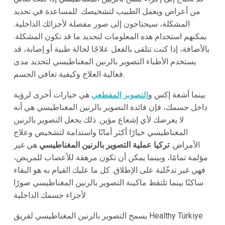
من أعراض ويعمل الطبيب لتشخيصك. للمساعدة في تحديد
المشكلة، سيحتاجون إلى صور مفصلة لأجزائك الداخلية.
يمكنهم استخدام هذه المعلومات لتحديد ما قد تكون المشكلة.
بالأضافة، إذا كنت تتلقى بالفعل علاجًا لحالة طبية أو إصابة، قد
يستخدم الأطباء التصوير بالرنين المغناطيسي لتحديد مدى
فعالية العلاج وكيفية تعافي الجسم.
بينما أشعة إكس و
التصوير المقطعي
هي خيارات أخرى لرؤية
داخل جسمك، فإن فائدة التصوير بالرنين المغناطيسي هي أنه
لا يعرضك لأي إشعاع مؤين. ذلك يجعل التصوير بالرنين
المغناطيسي خيارًا أكثر أمانًا واستدامة لتشخيص وعلاج
الأمراض.
تركيا عملية التصوير بالرنين المغناطيسي
هي غير
مؤلمة تمامًا، وبينما يمكن أن تكون مرهقة للأعصاب للمريض،
فهي غير تدخّلية على الإطلاق. كل ما عليك القيام به هو البقاء
ساكنًا بينما تلتقط ماكينة التصوير بالرنين المغناطيسي صورًا
لأجزاء جسمك الداخلية.
يسمح التصوير بالرنين المغناطيسي لفريق Healthy Türkiye