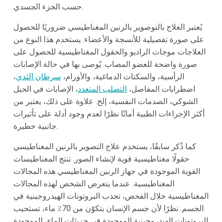
حسب الجزء الجسدي.
يُعتبر العلاج بالتوصوير بالرنين المغناطيسي ضروريًا للحصول
على صورة تفصيلية للأنسجة والأعضاء. يستخدم هذا النوع من
العلاجات موجات الراديو والحقول المغناطيسية للحصول على
صورة واضحة للعضو المصاب. يُوصى بها في حالة الإصابات
الرأسية، والسكتات الدماغية، والأورام،
سرطان الثدي
،
اضطرابات المفاصل،
التصلب المتعدد
، الإصابات في الحبل
الشوكي، الصدمات النفسية، إلخ. علاوة على ذلك، يعتبر من
أكثر الإجراءات الطبية أمانًا نظرًا لعدم وجود أدلة على تأثيرات
جانبية خطيرة.
كما ذُكر سابقًا، يستخدم علاج التصوير بالرنين المغناطيسي
حقولًا مغناطيسية قوية لإنشاء الصور. تنتج المغناطيسات
القوية الموجودة في جهاز الرنين المغناطيسي هذه المجالات
المغناطيسية. عندما يتعرض الشخص لهذه المجالات
المغناطيسية خلال الفحص، تجذب البروتونات الهيدروجينية في
الجسم. نظرًا لأن جسم الإنسان يتكوّن من 70٪ ماء، تستجيب
البروتونات الهيدروجينية الموجودة في جزيئات الماء، الموجودة