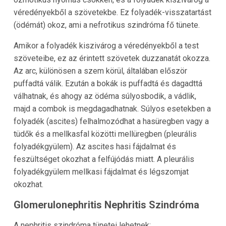
véredényekből a szövetekbe. Ez folyadék-visszatartást
(ödémát) okoz, ami a nefrotikus szindróma fő tünete.
Amikor a folyadék kiszivárog a véredényekből a test
szöveteibe, ez az érintett szövetek duzzanatát okozza.
Az arc, különösen a szem körül, általában először
puffadtá válik. Ezután a bokák is puffadtá és dagadttá
válhatnak, és ahogy az ödéma súlyosbodik, a vádlik,
majd a combok is megdagadhatnak. Súlyos esetekben a
folyadék (ascites) felhalmozódhat a hasüregben vagy a
tüdők és a mellkasfal közötti mellüregben (pleurális
folyadékgyülem). Az ascites hasi fájdalmat és
feszültséget okozhat a felfújódás miatt. A pleurális
folyadékgyülem mellkasi fájdalmat és légszomjat
okozhat.
Glomerulonephritis Nephritis Szindróma
A nephritis szindróma tünetei lehetnek: