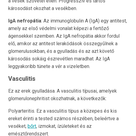
a vesék szövetei ellen. Progresszív és tartós
károsodást okozhat a vesékben.
IgA nefropátia
: Az immunoglobulin A (IgA) egy antitest,
amely az első védelmi vonalat képezi a fertőző
ágensekkel szemben. Az IgA nefropátia akkor fordul
elő, amikor az antitest lerakódások összegyűlnek a
glomerulusokban, és a gyulladás és az azt követő
károsodás sokáig észrevétlen maradhat. Az IgA
leggyakoribb tünete a vér a vizeletben.
Vasculitis
Ez az erek gyulladása. A vasculitis típusai, amelyek
glomerulonephritist okozhatnak, a következők:
Polyarteritis. Ez a vasculitis típus a közepes és kis
ereket érinti a tested számos részében, beleértve a
veséket,
bőrt
, izmokat, ízületeket és az
emésztőrendszert.