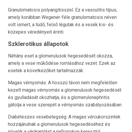
Granulomatosis polyangitisszel. Ez a vasculitis típus,
amely korábban Wegener-féle granulomatosis néven
volt ismert, a tüdő, felső légutak és a vesék kis- és
közepes véredényeit érinti.
Szklerotikus állapotok
Néhány eset a glomerulusok hegesedését okozza,
amely a vese műkődése romlásához vezet. Ezek az
esetek a következőket tartalmazzák:
Magas vérnyomás. A hosszú távon nem megfelelően
kezelt magas vérnyomás a glomerulusok hegesedését
és gyulladását okozhatja, és a glomerulonephritis
gátolja a vese szerepét a vérnyomás szabályozásában.
Diabéteszes vesebetegség: A magas vércukorszintek
hozzájárulnak a glomerulusok hegesedéséhez és
növelik a véráramlást a nefronokon keresztül.