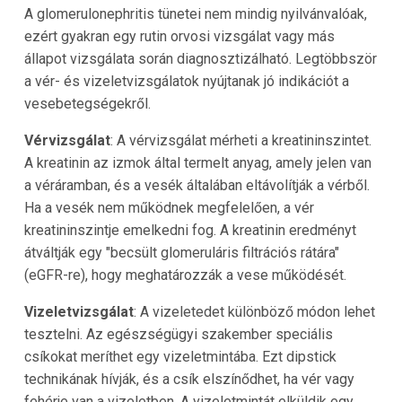
A glomerulonephritis tünetei nem mindig nyilvánvalóak,
ezért gyakran egy rutin orvosi vizsgálat vagy más
állapot vizsgálata során diagnosztizálható. Legtöbbször
a vér- és vizeletvizsgálatok nyújtanak jó indikációt a
vesebetegségekről.
Vérvizsgálat
: A vérvizsgálat mérheti a kreatininszintet.
A kreatinin az izmok által termelt anyag, amely jelen van
a véráramban, és a vesék általában eltávolítják a vérből.
Ha a vesék nem működnek megfelelően, a vér
kreatininszintje emelkedni fog. A kreatinin eredményt
átváltják egy "becsült glomeruláris filtrációs rátára"
(eGFR-re), hogy meghatározzák a vese működését.
Vizeletvizsgálat
: A vizeletedet különböző módon lehet
tesztelni. Az egészségügyi szakember speciális
csíkokat meríthet egy vizeletmintába. Ezt dipstick
technikának hívják, és a csík elszínődhet, ha vér vagy
fehérje van a vizeletben. A vizeletmintát elküldik egy