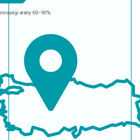
erességi arány
60–90%