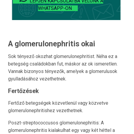
LÉPJEN KAPCSOLATBA VELÜNK A
WHATSAPP-ON
A glomerulonephritis okai
Sok tényező okozhat glomerulonephritist. Néha ez a
betegség családokban fut, máskor az ok ismeretlen.
Vannak bizonyos tényezők, amelyek a glomerulusok
gyulladásához vezethetnek.
Fertőzések
Fertőző betegségek közvetlenül vagy közvetve
glomerulonephritishez vezethetnek.
Poszt-streptococcusos glomerulonephritis: A
glomerulonephritis kialakulhat egy vagy két héttel a