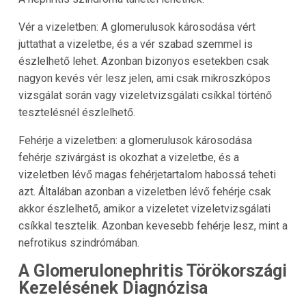
Vér a vizeletben: A glomerulusok károsodása vért
juttathat a vizeletbe, és a vér szabad szemmel is
észlelhető lehet. Azonban bizonyos esetekben csak
nagyon kevés vér lesz jelen, ami csak mikroszkópos
vizsgálat során vagy vizeletvizsgálati csíkkal történő
tesztelésnél észlelhető.
Fehérje a vizeletben: a glomerulusok károsodása
fehérje szivárgást is okozhat a vizeletbe, és a
vizeletben lévő magas fehérjetartalom habossá teheti
azt. Általában azonban a vizeletben lévő fehérje csak
akkor észlelhető, amikor a vizeletet vizeletvizsgálati
csíkkal tesztelik. Azonban kevesebb fehérje lesz, mint a
nefrotikus szindrómában.
A Glomerulonephritis Törökországi
Kezelésének Diagnózisa