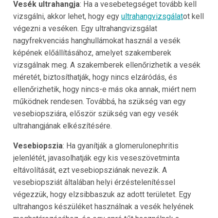
Vesék ultrahangja
: Ha a vesebetegséget tovább kell
vizsgálni, akkor lehet, hogy egy
ultrahangvizsgálat
ot kell
végezni a veséken. Egy ultrahangvizsgálat
nagyfrekvenciás hanghullámokat használ a vesék
képének előállításához, amelyet szakemberek
vizsgálnak meg. A szakemberek ellenőrizhetik a vesék
méretét, biztosíthatják, hogy nincs elzáródás, és
ellenőrizhetik, hogy nincs-e más oka annak, miért nem
működnek rendesen. Továbbá, ha szükség van egy
vesebiopsziára, először szükség van egy vesék
ultrahangjának elkészítésére.
Vesebiopszia
: Ha gyanítják a glomerulonephritis
jelenlétét, javasolhatják egy kis veseszövetminta
eltávolítását, ezt vesebiopsziának nevezik. A
vesebiopsziát általában helyi érzéstelenítéssel
végezzük, hogy elzsibbaszuk az adott területet. Egy
ultrahangos készüléket használnak a vesék helyének