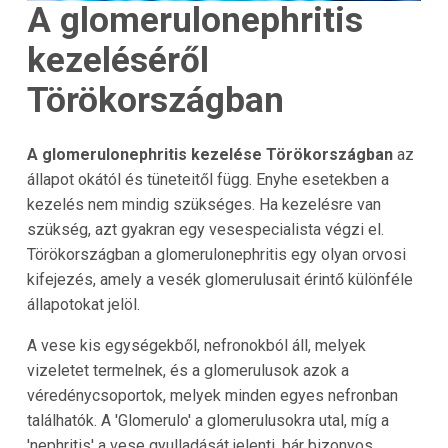
A glomerulonephritis
kezeléséről
Törökországban
A glomerulonephritis kezelése Törökországban
az
állapot okától és tüneteitől függ. Enyhe esetekben a
kezelés nem mindig szükséges. Ha kezelésre van
szükség, azt gyakran egy vesespecialista végzi el.
Törökországban a glomerulonephritis egy olyan orvosi
kifejezés, amely a vesék glomerulusait érintő különféle
állapotokat jelöl.
A vese kis egységekből, nefronokból áll, melyek
vizeletet termelnek, és a glomerulusok azok a
véredénycsoportok, melyek minden egyes nefronban
találhatók. A 'Glomerulo' a glomerulusokra utal, míg a
'nephritis' a vese gyulladását jelenti, bár bizonyos