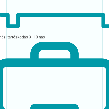
házi tartózkodás
3–10 nap