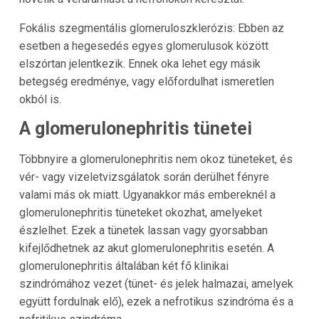
Fokális szegmentális glomeruloszklerózis: Ebben az
esetben a hegesedés egyes glomerulusok között
elszórtan jelentkezik. Ennek oka lehet egy másik
betegség eredménye, vagy előfordulhat ismeretlen
okból is.
A glomerulonephritis tünetei
Többnyire a glomerulonephritis nem okoz tüneteket, és
vér- vagy vizeletvizsgálatok során derülhet fényre
valami más ok miatt. Ugyanakkor más embereknél a
glomerulonephritis tüneteket okozhat, amelyeket
észlelhet. Ezek a tünetek lassan vagy gyorsabban
kifejlődhetnek az akut glomerulonephritis esetén. A
glomerulonephritis általában két fő klinikai
szindrómához vezet (tünet- és jelek halmazai, amelyek
együtt fordulnak elő), ezek a nefrotikus szindróma és a