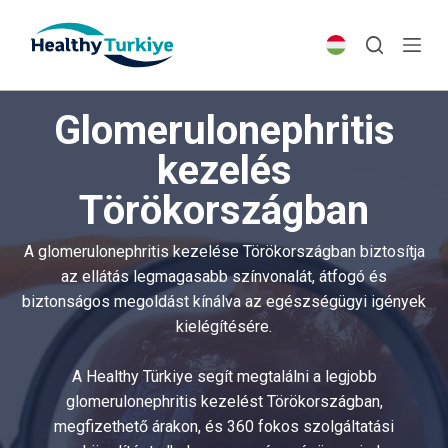
S
k
i
p
Glomerulonephritis
t
o
kezelés
c
Törökországban
o
n
t
A glomerulonephritis kezelése Törökországban biztosítja
e
az ellátás legmagasabb színvonalát, átfogó és
n
biztonságos megoldást kínálva az egészségügyi igények
t
kielégítésére.
A Healthy Türkiye segít megtalálni a legjobb
glomerulonephritis kezelést Törökországban,
megfizethető árakon, és 360 fokos szolgáltatási