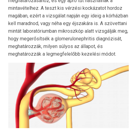
meghatározásához, és egy apró tűt használnak a
mintavételhez. A teszt kis vérzési kockázatot hordoz
magában, ezért a vizsgálat napján egy ideig a kórházban
kell maradnod, vagy néha egy éjszakára is. A szövettani
mintát laboratóriumban mikroszkóp alatt vizsgálják meg,
hogy megerősítsék a glomerulonephritis diagnózisát,
meghatározzák, milyen súlyos az állapot, és
meghatározzák a legmegfelelőbb kezelési módot.