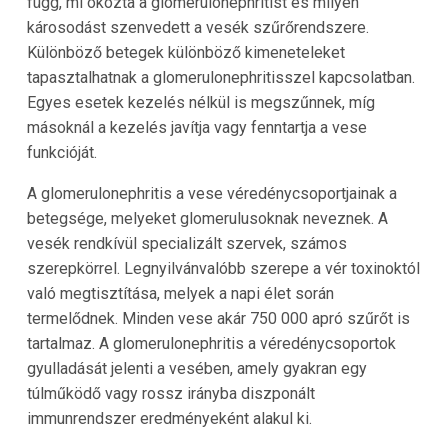
függ, mi okozta a glomerulonephritist és milyen
károsodást szenvedett a vesék szűrőrendszere.
Különböző betegek különböző kimeneteleket
tapasztalhatnak a glomerulonephritisszel kapcsolatban.
Egyes esetek kezelés nélkül is megszűnnek, míg
másoknál a kezelés javítja vagy fenntartja a vese
funkcióját.
A glomerulonephritis a vese véredénycsoportjainak a
betegsége, melyeket glomerulusoknak neveznek. A
vesék rendkívül specializált szervek, számos
szerepkörrel. Legnyilvánvalóbb szerepe a vér toxinoktól
való megtisztítása, melyek a napi élet során
termelődnek. Minden vese akár 750 000 apró szűrőt is
tartalmaz. A glomerulonephritis a véredénycsoportok
gyulladását jelenti a vesében, amely gyakran egy
túlműködő vagy rossz irányba diszponált
immunrendszer eredményeként alakul ki.