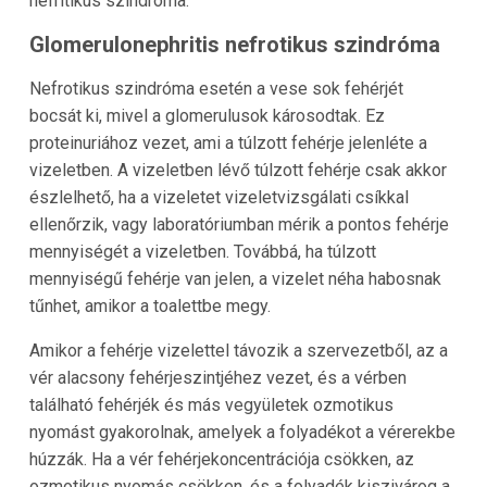
nefritikus szindróma.
Glomerulonephritis nefrotikus szindróma
Nefrotikus szindróma esetén a vese sok fehérjét
bocsát ki, mivel a glomerulusok károsodtak. Ez
proteinuriához vezet, ami a túlzott fehérje jelenléte a
vizeletben. A vizeletben lévő túlzott fehérje csak akkor
észlelhető, ha a vizeletet vizeletvizsgálati csíkkal
ellenőrzik, vagy laboratóriumban mérik a pontos fehérje
mennyiségét a vizeletben. Továbbá, ha túlzott
mennyiségű fehérje van jelen, a vizelet néha habosnak
tűnhet, amikor a toalettbe megy.
Amikor a fehérje vizelettel távozik a szervezetből, az a
vér alacsony fehérjeszintjéhez vezet, és a vérben
található fehérjék és más vegyületek ozmotikus
nyomást gyakorolnak, amelyek a folyadékot a vérerekbe
húzzák. Ha a vér fehérjekoncentrációja csökken, az
ozmotikus nyomás csökken, és a folyadék kiszivárog a