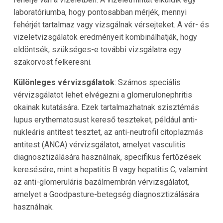
laboratóriumba, hogy pontosabban mérjék, mennyi
fehérjét tartalmaz vagy vizsgálnak vérsejteket. A vér- és
vizeletvizsgálatok eredményeit kombinálhatják, hogy
eldöntsék, szükséges-e további vizsgálatra egy
szakorvost felkeresni.
Különleges vérvizsgálatok
: Számos speciális
vérvizsgálatot lehet elvégezni a glomerulonephritis
okainak kutatására. Ezek tartalmazhatnak szisztémás
lupus erythematosust kereső teszteket, például anti-
nukleáris antitest tesztet, az anti-neutrofil citoplazmás
antitest (ANCA) vérvizsgálatot, amelyet vasculitis
diagnosztizálására használnak, specifikus fertőzések
keresésére, mint a hepatitis B vagy hepatitis C, valamint
az anti-glomeruláris bazálmembrán vérvizsgálatot,
amelyet a Goodpasture-betegség diagnosztizálására
használnak.