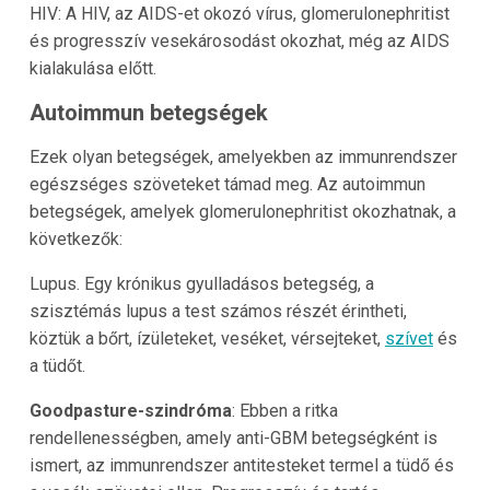
HIV: A HIV, az AIDS-et okozó vírus, glomerulonephritist
és progresszív vesekárosodást okozhat, még az AIDS
kialakulása előtt.
Autoimmun betegségek
Ezek olyan betegségek, amelyekben az immunrendszer
egészséges szöveteket támad meg. Az autoimmun
betegségek, amelyek glomerulonephritist okozhatnak, a
következők:
Lupus. Egy krónikus gyulladásos betegség, a
szisztémás lupus a test számos részét érintheti,
köztük a bőrt, ízületeket, veséket, vérsejteket,
szívet
és
a tüdőt.
Goodpasture-szindróma
: Ebben a ritka
rendellenességben, amely anti-GBM betegségként is
ismert, az immunrendszer antitesteket termel a tüdő és