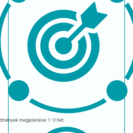
dmények megjelenése
1–3 hét