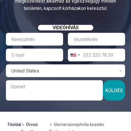
megközelítést alkalmaz az egészségügy minden
területén, kapcsolt kórházakon keresztül.
VIDEÓHÍVÁS
KÜLDÉS
Főoldal
Orvosi
Glomerulonephritis kezelés