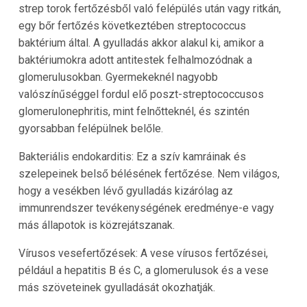
strep torok fertőzésből való felépülés után vagy ritkán,
egy bőr fertőzés következtében streptococcus
baktérium által. A gyulladás akkor alakul ki, amikor a
baktériumokra adott antitestek felhalmozódnak a
glomerulusokban. Gyermekeknél nagyobb
valószínűséggel fordul elő poszt-streptococcusos
glomerulonephritis, mint felnőtteknél, és szintén
gyorsabban felépülnek belőle.
Bakteriális endokarditis: Ez a szív kamráinak és
szelepeinek belső bélésének fertőzése. Nem világos,
hogy a vesékben lévő gyulladás kizárólag az
immunrendszer tevékenységének eredménye-e vagy
más állapotok is közrejátszanak.
Vírusos vesefertőzések: A vese vírusos fertőzései,
például a hepatitis B és C, a glomerulusok és a vese
más szöveteinek gyulladását okozhatják.