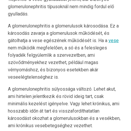
glomerulonephritis típusoknál nem mindig fordul elő
gyulladás.
A glomerulonephritis a glomerulusok károsodása. Ez a
károsodás zavarja a glomerulusok működését, és
gátolhatja a vese egészének működését is. Ha a
vese
nem működik megfelelően, a só és a felesleges
folyadék felgyülemlik a szervezetben, ami
szövődményekhez vezethet, például magas
vérnyomáshoz, és bizonyos esetekben akár
veseelégtelenséghez is.
A glomerulonephritis súlyossága változó. Lehet akut,
ami hirtelen jelentkezik és rövid ideig tart, csak
minimális kezelést igényelve. Vagy lehet krónikus, ami
hosszabb időn át tart és visszafordíthatatlan
károsodást okozhat a glomerulusokban és a vesékben,
ami krónikus vesebetegséghez vezethet.