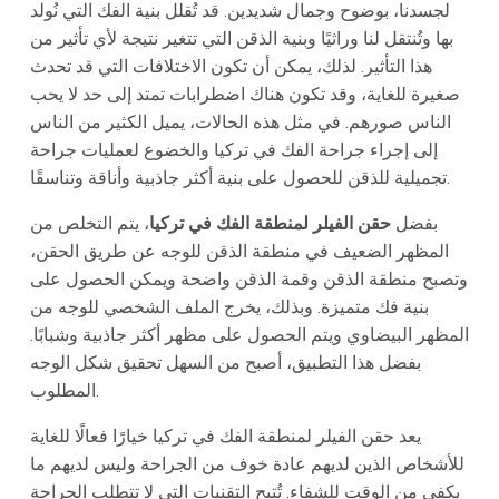
لجسدنا، بوضوح وجمال شديدين. قد تُقلل بنية الفك التي نُولد
بها وتُنتقل لنا وراثيًا وبنية الذقن التي تتغير نتيجة لأي تأثير من
هذا التأثير. لذلك، يمكن أن تكون الاختلافات التي قد تحدث
صغيرة للغاية، وقد تكون هناك اضطرابات تمتد إلى حد لا يحب
الناس صورهم. في مثل هذه الحالات، يميل الكثير من الناس
إلى إجراء جراحة الفك في تركيا والخضوع لعمليات جراحة
تجميلية للذقن للحصول على بنية أكثر جاذبية وأناقة وتناسقًا.
بفضل
حقن الفيلر لمنطقة الفك في تركيا
، يتم التخلص من
المظهر الضعيف في منطقة الذقن للوجه عن طريق الحقن،
وتصبح منطقة الذقن وقمة الذقن واضحة ويمكن الحصول على
بنية فك متميزة. وبذلك، يخرج الملف الشخصي للوجه من
المظهر البيضاوي ويتم الحصول على مظهر أكثر جاذبية وشبابًا.
بفضل هذا التطبيق، أصبح من السهل تحقيق شكل الوجه
المطلوب.
يعد حقن الفيلر لمنطقة الفك في تركيا خيارًا فعالًا للغاية
للأشخاص الذين لديهم عادة خوف من الجراحة وليس لديهم ما
يكفي من الوقت للشفاء. تُتيح التقنيات التي لا تتطلب الجراحة