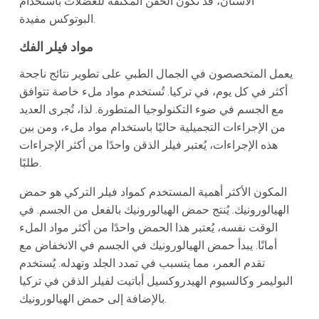
الأسنان، قد تكون الحقن المكتفة للعضلات باستخدام
البوتوكس مفيدة.
مواد فيلر الفك
يعمل المتخصصون في الجمال الطبي على تطوير نتائج ناجحة
أكثر في كل يوم، في تركيا. تُستخدم مواد ملء خاصة تتوافق
مع الجسم في ضوء التكنولوجيا المتطورة. لذا، تُجرى العديد
من الإجراءات التجميلية حاليًا باستخدام مواد ملء، ومن بين
هذه الإجراءات، يُعتبر فيلر الذقن واحدًا من أكثر الإجراءات
طلبًا.
المكون الأكثر أهمية المستخدم كمواد فيلر التركي هو حمض
الهيالورونيك. يُنتج حمض الهيالورونيك بالفعل من الجسم. في
الوقت نفسه، يُعتبر هذا الحمض واحدًا من أكثر مواد الملء
أمانًا. يبدأ حمض الهيالورونيك في الجسم في الانخفاض مع
تقدم العمر، مما يتسبب في تمدد الجلد وتهدله. يُستخدم
البوليمر وكالسيوم الهيدروكسيل أباتيت لفيلر الذقن في تركيا
بالإضافة إلى حمض الهيالورونيك.