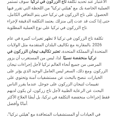
الاعتبار عند تحديد تكلفة
تاج الزركون في تركيا
. سوف تستمر
العملية الخاصة بك مع "هيلثي تركيا" من اللحظة التي تقرر فيها
الحصول على تاج الزركون في تركيا حتى يتم التعافي الكامل،
حتى إذا كنت قد عدت إلى منزلك. يعتمد التكلفة الدقيقة لإجراء
تاج الزركون في تركيا على نوع العملية المطلوبة.
تكلفة تاج الزركون في تركيا لا تظهر تغيرات كبيرة في عام
2026. بالمقارنة مع تكاليف البلدان المتقدمة مثل الولايات
المتحدة أو المملكة المتحدة،
تعتبر تكاليف تيجان الزركون في
تركيا منخفضة نسبيًا
. لذا، ليس من المستغرب أن يزور
المرضى من جميع أنحاء العالم تركيا لأجل إجراءات تيجان
الزركون. ومع ذلك، السعر ليس العامل الوحيد الذي يؤثر على
الخيارات. ننصح بالبحث عن مستشفيات آمنة وتحتوي على
تقييمات لتيجان الزركون على جوجل. عندما يقرر الناس
البحث عن الرعاية الطبية لأجل تاج زركون، لن يكون لديهم
فقط إجراءات منخفضة التكلفة في تركيا، بل أيضًا العلاج الأكثر
أمانًا وأفضل.
في العيادات أو المستشفيات المتعاقدة مع "هيلثي تركيا"،