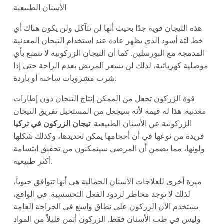
الأسنان الطبيعية.
هذه التيجان قوية جدًا بحيث أنها لن تتآكل ولن يكون هناك أي
خط لثة أسود الذي يظهر عادة عند استخدام التيجان المعدنية
المدمجة مع البورسلين. كما أن التيجان الزركونية لا تتمتع بأي
موصلية كهربائية، لذلك لن يشعر المريض بعدم الراحة حتى إذا
شرب مشروبات ساخنة أو باردة.
قوة الزركون تجعل من الممكن إنتاج التيجان دون إطارات
معدنية. هذا له قيمة لأنه سيجعل من المستحيل تفريق التيجان
الزركونية عن الأسنان الطبيعية.
تيجان الزركون في تركيا
فريدة من نوعها في أن أحجامها يمكن تحديدها، وكذلك شكلها
ولونها، مما يضمن أن المرضى سيتمكنون من تحقيق ابتسامة
أكثر طبيعية.
ميزة أخرى للعلاجات الأسنان الجمالية هي أنها تتوافق حيوياً،
لذلك لا توجد مخاطر لردود الفعل التحسسية. في الواقع،
يستخدم الآن الزركون على نطاق واسع في الجراحة العامة
وليس في طب الأسنان فقط. الزركون أثمن قليلاً من المواد