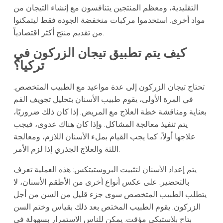
التقليدية، ومعظم المنتجين يتنافسون مع إنشاء التيجان من
مواد أخرى. استخدموا مركبات منخفضة الجودة فقط ليتمكنوا
من تقديم منتج أكثر اقتصادياً.
كيف يتم تطبيق تيجان الزركون في
تركيا؟
تحتاج تيجان الزركون إلى عدة مواعيد مع الطبيب المتخصص.
في المرة الأولى، يقوم طبيب الأسنان بتحليل تجويف الفم
بعناية ومناقشة خطة العلاج مع المريض. إذا كان ذلك ضروريًا،
يتم تنفيذ معالجة المشاكل. وإذا كان هناك عدوى، فيجب
علاجها أولاً، كما يجب القيام بملء الأسنان اللازم، ومعالجة
اللثة والعلاج الجذري إذا لزم الأمر.
يتم إعداد الأسنان لتثبيت البروستيتكس: هذه العملية تعرف
بالتحضير. على عكس أنواع أخرى من الأطقم الأسنان، لا
يتطلب الطبيب المتخصص سوى جزء قليل من السن من أجل
الزركون. يقوم الطبيب المختص بعد ذلك بقياس وختم السن
بتاج بلاستيكي مؤقت. يمكن للناس الاستمرار بسهولة في