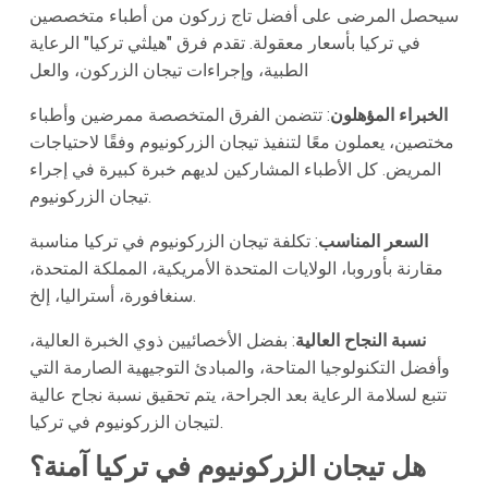
سيحصل المرضى على أفضل تاج زركون من أطباء متخصصين
في تركيا بأسعار معقولة. تقدم فرق "هيلثي تركيا" الرعاية
الطبية، وإجراءات تيجان الزركون، والعل
الخبراء المؤهلون
: تتضمن الفرق المتخصصة ممرضين وأطباء
مختصين، يعملون معًا لتنفيذ تيجان الزركونيوم وفقًا لاحتياجات
المريض. كل الأطباء المشاركين لديهم خبرة كبيرة في إجراء
تيجان الزركونيوم.
السعر المناسب
: تكلفة تيجان الزركونيوم في تركيا مناسبة
مقارنة بأوروبا، الولايات المتحدة الأمريكية، المملكة المتحدة،
سنغافورة، أستراليا، إلخ.
نسبة النجاح العالية
: بفضل الأخصائيين ذوي الخبرة العالية،
وأفضل التكنولوجيا المتاحة، والمبادئ التوجيهية الصارمة التي
تتبع لسلامة الرعاية بعد الجراحة، يتم تحقيق نسبة نجاح عالية
لتيجان الزركونيوم في تركيا.
هل تيجان الزركونيوم في تركيا آمنة؟