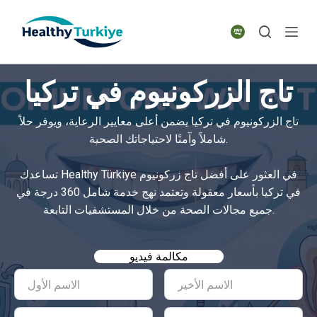
S
k
i
p
تاج الزركونيوم في تركيا
t
o
تاج الزركونيوم في تركيا يضمن أعلى معايير الرعاية، ويوفر حلاً
c
شاملاً وآمنًا لاحتياجاتك الصحية.
o
n
تساعدك Healthy Türkiye في العثور على أفضل تاج زركونيوم
t
في تركيا بأسعار معقولة وتعتمد نهج خدمة شامل 360 درجة في
e
جميع مجالات الصحة من خلال المستشفيات التابعة.
n
t
مكالمة فيديو