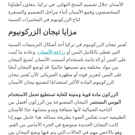
الأسنان خلال تصميم المنتج النهائي. في تركيا، يتعاون أطباؤنا
المتخصصون وفنيو الأسنان أثناء مراحل التصميم والصنفرة
لتاج الزركونيوم في المختبرات السنية.
مزايا تيجان الزركونيوم
تُعتبر تيجان الزركونيوم في تركيا أحد أشكال الترميمات السنية
التي تغطي بالكامل السن أو
زراعة الأسنان
، وعادة ما تُثبت
على السن أو الدعامة باستخدام أسمنت الأسنان. تُصنع التيجان
من مواد مختلفة يتم تصنيعها عالميًا. قد تُوضع التيجان أيضًا
على السن لتعزيز قوته أو مظهره الفيزيائي. الآن تُعتبر تيجان
الزركونيوم المادة الأكثر استخدامًا لتصنيع تيجان الأسنان.
الزركون مادة قوية ومتينة للغاية تستطيع تحمل الاستخدام
اليومي المستمر
. التيجان المصنوعة من الزركون أفضل من
الناحية الجمالية لأنها شفافة وتبدو مشابهة جدًا للأسنان
الطبيعية حيث تعكس الضوء بطريقة مماثلة. هذا عامل مهم إذا
كانت التيجان الجديدة ستوضع في الجزء الأمامي من الفم،
وهو بالأخص مهم في الحالات التي يتم فيها وضع التيجان بين