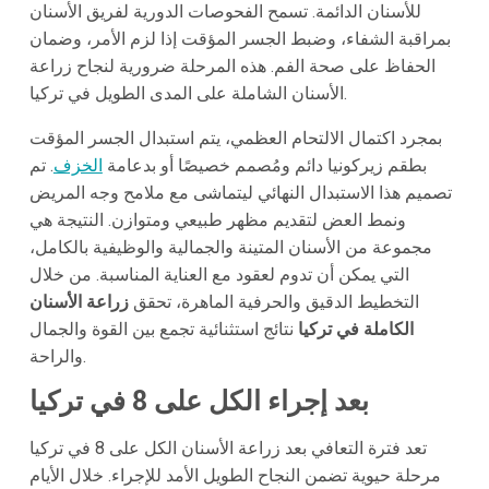
للأسنان الدائمة. تسمح الفحوصات الدورية لفريق الأسنان
بمراقبة الشفاء، وضبط الجسر المؤقت إذا لزم الأمر، وضمان
الحفاظ على صحة الفم. هذه المرحلة ضرورية لنجاح زراعة
الأسنان الشاملة على المدى الطويل في تركيا.
بمجرد اكتمال الالتحام العظمي، يتم استبدال الجسر المؤقت
بطقم زيركونيا دائم ومُصمم خصيصًا أو بدعامة
الخزف
. تم
تصميم هذا الاستبدال النهائي ليتماشى مع ملامح وجه المريض
ونمط العض لتقديم مظهر طبيعي ومتوازن. النتيجة هي
مجموعة من الأسنان المتينة والجمالية والوظيفية بالكامل،
التي يمكن أن تدوم لعقود مع العناية المناسبة. من خلال
التخطيط الدقيق والحرفية الماهرة، تحقق
زراعة الأسنان
الكاملة في تركيا
نتائج استثنائية تجمع بين القوة والجمال
والراحة.
بعد إجراء الكل على 8 في تركيا
تعد فترة التعافي بعد زراعة الأسنان الكل على 8 في تركيا
مرحلة حيوية تضمن النجاح الطويل الأمد للإجراء. خلال الأيام