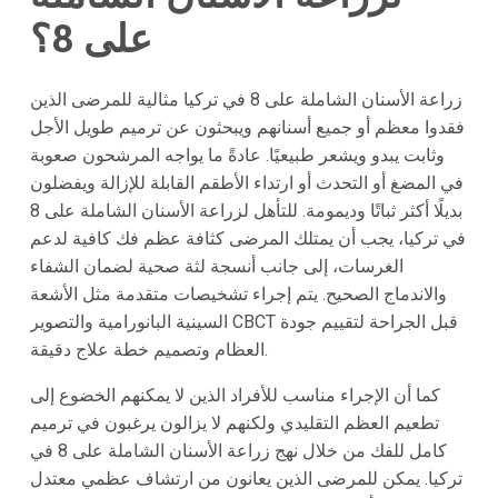
على 8؟
زراعة الأسنان الشاملة على 8 في تركيا مثالية للمرضى الذين
فقدوا معظم أو جميع أسنانهم ويبحثون عن ترميم طويل الأجل
وثابت يبدو ويشعر طبيعيًا. عادةً ما يواجه المرشحون صعوبة
في المضغ أو التحدث أو ارتداء الأطقم القابلة للإزالة ويفضلون
بديلًا أكثر ثباتًا وديمومة. للتأهل لزراعة الأسنان الشاملة على 8
في تركيا، يجب أن يمتلك المرضى كثافة عظم فك كافية لدعم
الغرسات، إلى جانب أنسجة لثة صحية لضمان الشفاء
والاندماج الصحيح. يتم إجراء تشخيصات متقدمة مثل الأشعة
السينية البانورامية والتصوير CBCT قبل الجراحة لتقييم جودة
العظام وتصميم خطة علاج دقيقة.
كما أن الإجراء مناسب للأفراد الذين لا يمكنهم الخضوع إلى
تطعيم العظم التقليدي ولكنهم لا يزالون يرغبون في ترميم
كامل للفك من خلال نهج زراعة الأسنان الشاملة على 8 في
تركيا. يمكن للمرضى الذين يعانون من ارتشاف عظمي معتدل