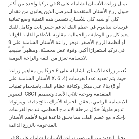
تمثل زراعة الأسنان الشاملة على 8 في تركيا واحدة من أكثر
حلول زرع الأسنان المتقدمة للمرضى الذين يعانون من فقدان
كلي أو شبه كلي للأسنان. تتضمن هذه التقنية وضع ثمانية
غرسات تيتانيوم في عظم الفك لدعم جسر ثابت وكامل للفك
يعيد كل من الوظيفة والجمالية. مقارنة بالأطقم القابلة للإزالة
أو أنظمة الزرع الأصغر، توفر زراعة الأسنان الشاملة على 8
في تركيا استقرارًا أكبر، وقوة عض محسنّة، ومظهراً طبيعياً
لابتسامة تعزز من الثقة والراحة اليومية.
تُعتبر زراعة الأسنان الشاملة على 8 جزءًا من مفاهيم زراعة
الأسنان الشاملة على X، حيث يتم تحديد عدد الغرسات (4، 6
أو 8) بناءً على هيكل وكثافة عظام الفك. باستخدام تقنيات
التصوير CBCT المتقدمة وتوجيه ثلاثي الأبعاد وتصميم
الابتسامة الرقمي، يحقق الخبراء الأتراك نتائج دقيقة وموثوقة
تدوم طويلاً. خلال مرحلة الاندماج العظمي، تندمج الغرسات
بإحكام مع عظم الفك، مما يخلق قاعدة قوية لأطقم الأسنان
المدعومة بالزرع الدائمة.
يختار العديد من المرضى زراعة الأسنان الشاملة على 8 في