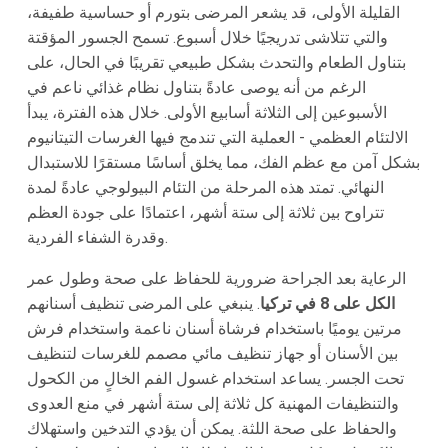
القليلة الأولى، قد يشعر المرضى بتورم أو حساسية طفيفة،
والتي تتلاشى تدريجيًا خلال أسبوع. تسمح الجسور المؤقتة
بتناول الطعام والتحدث بشكل طبيعي تقريبًا في الحال، على
الرغم من أنه يوصى عادةً بتناول نظام غذائي ناعم في
الأسبوعين إلى الثلاثة أسابيع الأولى. خلال هذه الفترة، يبدأ
الالتئام العظمي - العملية التي تندمج فيها الغرسات التيتانيوم
بشكل آمن مع عظم الفك، مما يخلق أساسًا مستقرًا للاستبدال
النهائي. تمتد هذه المرحلة من التئام البيولوجي عادةً لمدة
تتراوح بين ثلاثة إلى ستة أشهر، اعتمادًا على جودة العظم
وقدرة الشفاء الفردية.
الرعاية بعد الجراحة ضرورية للحفاظ على صحة وطول عمر
الكل على 8 في تركيا
. ينبغي على المرضى تنظيف أسنانهم
مرتين يوميًا باستخدام فرشاة أسنان ناعمة واستخدام فرش
بين الأسنان أو جهاز تنظيف مائي مصمم للغرسات لتنظيف
تحت الجسر. يساعد استخدام غسول الفم الخالٍ من الكحول
والتنظيفات المهنية كل ثلاثة إلى ستة أشهر في منع العدوى
والحفاظ على صحة اللثة. يمكن أن يؤدي التدخين واستهلاك