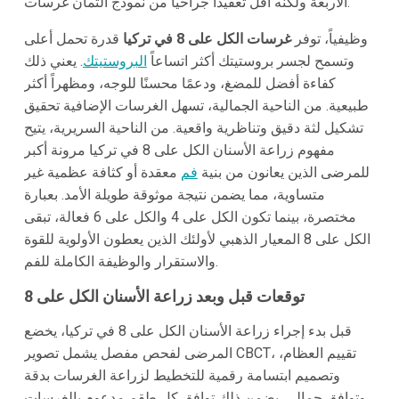
الأربعة ولكنه أقل تعقيداً جراحياً من نموذج الثمان غرسات.
وظيفياً، توفر
غرسات الكل على 8 في تركيا
قدرة تحمل أعلى
وتسمح لجسر بروستيتك أكثر اتساعاً
البروستيتك
. يعني ذلك
كفاءة أفضل للمضغ، ودعمًا محسنًا للوجه، ومظهراً أكثر
طبيعية. من الناحية الجمالية، تسهل الغرسات الإضافية تحقيق
تشكيل لثة دقيق وتناظرية واقعية. من الناحية السريرية، يتيح
مفهوم زراعة الأسنان الكل على 8 في تركيا مرونة أكبر
للمرضى الذين يعانون من بنية
فم
معقدة أو كثافة عظمية غير
متساوية، مما يضمن نتيجة موثوقة طويلة الأمد. بعبارة
مختصرة، بينما تكون الكل على 4 والكل على 6 فعالة، تبقى
الكل على 8 المعيار الذهبي لأولئك الذين يعطون الأولوية للقوة
والاستقرار والوظيفة الكاملة للفم.
توقعات قبل وبعد زراعة الأسنان الكل على 8
قبل بدء إجراء زراعة الأسنان الكل على 8 في تركيا، يخضع
المرضى لفحص مفصل يشمل تصوير CBCT، تقييم العظام،
وتصميم ابتسامة رقمية للتخطيط لزراعة الغرسات بدقة
وتوافق جمالي. يضمن ذلك توافق كل طقم مدعوم بالغرسات