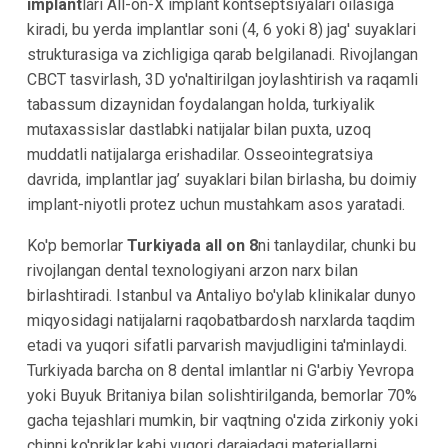
implant
lari All-on-X implant kontseptsiyalari oilasiga
kiradi, bu yerda implantlar soni (4, 6 yoki 8) jag' suyaklari
strukturasiga va zichligiga qarab belgilanadi. Rivojlangan
CBCT tasvirlash, 3D yo'naltirilgan joylashtirish va raqamli
tabassum dizaynidan foydalangan holda, turkiyalik
mutaxassislar dastlabki natijalar bilan puxta, uzoq
muddatli natijalarga erishadilar. Osseointegratsiya
davrida, implantlar jag’ suyaklari bilan birlasha, bu doimiy
implant-niyotli protez uchun mustahkam asos yaratadi.
Ko'p bemorlar
Turkiyada all on 8
ni tanlaydilar, chunki bu
rivojlangan dental texnologiyani arzon narx bilan
birlashtiradi. Istanbul va Antaliyo bo'ylab klinikalar dunyo
miqyosidagi natijalarni raqobatbardosh narxlarda taqdim
etadi va yuqori sifatli parvarish mavjudligini ta'minlaydi.
Turkiyada barcha on 8 dental imlantlar ni G'arbiy Yevropa
yoki Buyuk Britaniya bilan solishtirilganda, bemorlar 70%
gacha tejashlari mumkin, bir vaqtning o'zida zirkoniy yoki
chinni ko'priklar kabi yuqori darajadagi materiallarni