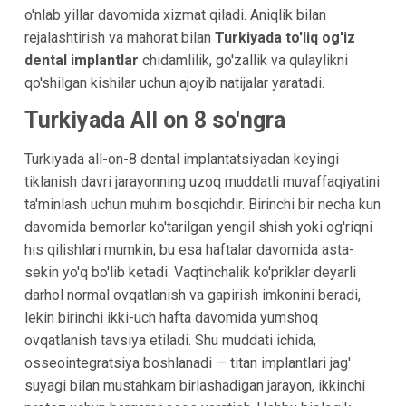
o'nlab yillar davomida xizmat qiladi. Aniqlik bilan
rejalashtirish va mahorat bilan
Turkiyada to'liq og'iz
dental implantlar
chidamlilik, go'zallik va qulaylikni
qo'shilgan kishilar uchun ajoyib natijalar yaratadi.
Turkiyada All on 8 so'ngra
Turkiyada all-on-8 dental implantatsiyadan keyingi
tiklanish davri jarayonning uzoq muddatli muvaffaqiyatini
ta'minlash uchun muhim bosqichdir. Birinchi bir necha kun
davomida bemorlar ko'tarilgan yengil shish yoki og'riqni
his qilishlari mumkin, bu esa haftalar davomida asta-
sekin yo'q bo'lib ketadi. Vaqtinchalik ko'priklar deyarli
darhol normal ovqatlanish va gapirish imkonini beradi,
lekin birinchi ikki-uch hafta davomida yumshoq
ovqatlanish tavsiya etiladi. Shu muddati ichida,
osseointegratsiya boshlanadi — titan implantlari jag'
suyagi bilan mustahkam birlashadigan jarayon, ikkinchi