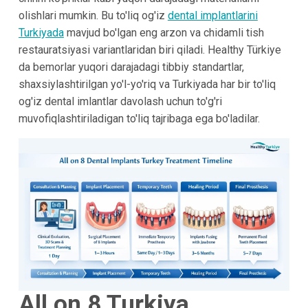
olishlari mumkin. Bu to'liq og'iz
dental implantlarini
Turkiyada
mavjud bo'lgan eng arzon va chidamli tish
restauratsiyasi variantlaridan biri qiladi. Healthy Türkiye
da bemorlar yuqori darajadagi tibbiy standartlar,
shaxsiylashtirilgan yo'l-yo'riq va Turkiyada har bir to'liq
og'iz dental imlantlar davolash uchun to'g'ri
muvofiqlashtiriladigan to'liq tajribaga ega bo'ladilar.
All on 8 Turkiya