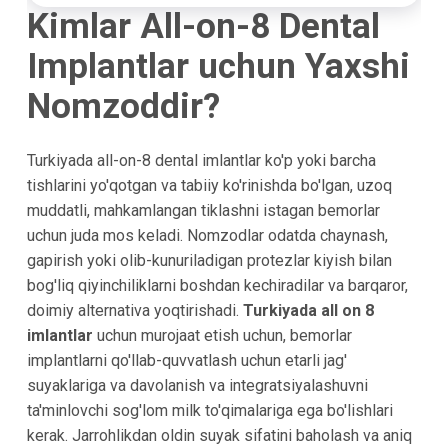
Kimlar All-on-8 Dental
Implantlar uchun Yaxshi
Nomzoddir?
Turkiyada all-on-8 dental imlantlar ko'p yoki barcha
tishlarini yo'qotgan va tabiiy ko'rinishda bo'lgan, uzoq
muddatli, mahkamlangan tiklashni istagan bemorlar
uchun juda mos keladi. Nomzodlar odatda chaynash,
gapirish yoki olib-kunuriladigan protezlar kiyish bilan
bog'liq qiyinchiliklarni boshdan kechiradilar va barqaror,
doimiy alternativa yoqtirishadi.
Turkiyada all on 8
imlantlar
uchun murojaat etish uchun, bemorlar
implantlarni qo'llab-quvvatlash uchun etarli jag'
suyaklariga va davolanish va integratsiyalashuvni
ta'minlovchi sog'lom milk to'qimalariga ega bo'lishlari
kerak. Jarrohlikdan oldin suyak sifatini baholash va aniq