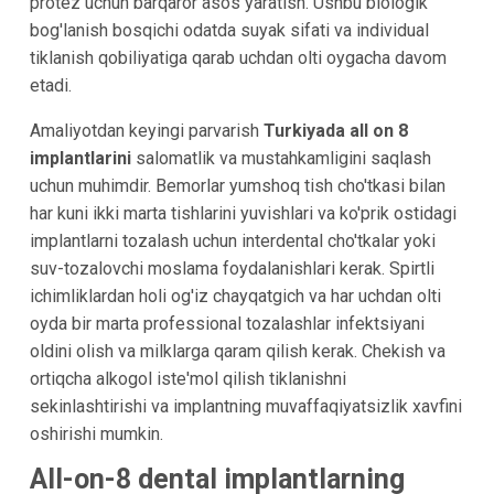
protez uchun barqaror asos yaratish. Ushbu biologik
bog'lanish bosqichi odatda suyak sifati va individual
tiklanish qobiliyatiga qarab uchdan olti oygacha davom
etadi.
Amaliyotdan keyingi parvarish
Turkiyada all on 8
implantlarini
salomatlik va mustahkamligini saqlash
uchun muhimdir. Bemorlar yumshoq tish cho'tkasi bilan
har kuni ikki marta tishlarini yuvishlari va ko'prik ostidagi
implantlarni tozalash uchun interdental cho'tkalar yoki
suv-tozalovchi moslama foydalanishlari kerak. Spirtli
ichimliklardan holi og'iz chayqatgich va har uchdan olti
oyda bir marta professional tozalashlar infektsiyani
oldini olish va milklarga qaram qilish kerak. Chekish va
ortiqcha alkogol iste'mol qilish tiklanishni
sekinlashtirishi va implantning muvaffaqiyatsizlik xavfini
oshirishi mumkin.
All-on-8 dental implantlarning