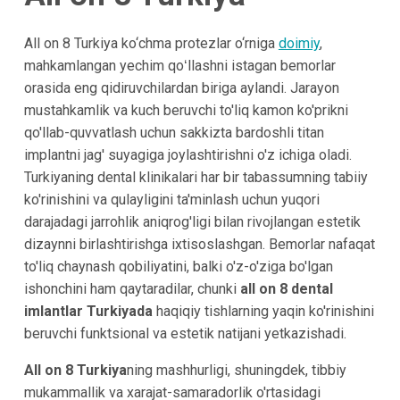
All on 8 Turkiya ko‘chma protezlar o‘rniga
doimiy
,
mahkamlangan yechim qoʻllashni istagan bemorlar
orasida eng qidiruvchilardan biriga aylandi. Jarayon
mustahkamlik va kuch beruvchi to'liq kamon ko'prikni
qo'llab-quvvatlash uchun sakkizta bardoshli titan
implantni jag' suyagiga joylashtirishni o'z ichiga oladi.
Turkiyaning dental klinikalari har bir tabassumning tabiiy
ko'rinishini va qulayligini ta'minlash uchun yuqori
darajadagi jarrohlik aniqrog'ligi bilan rivojlangan estetik
dizaynni birlashtirishga ixtisoslashgan. Bemorlar nafaqat
to'liq chaynash qobiliyatini, balki o'z-o'ziga bo'lgan
ishonchini ham qaytaradilar, chunki
all on 8 dental
imlantlar Turkiyada
haqiqiy tishlarning yaqin ko'rinishini
beruvchi funktsional va estetik natijani yetkazishadi.
All on 8 Turkiya
ning mashhurligi, shuningdek, tibbiy
mukammallik va xarajat-samaradorlik o'rtasidagi