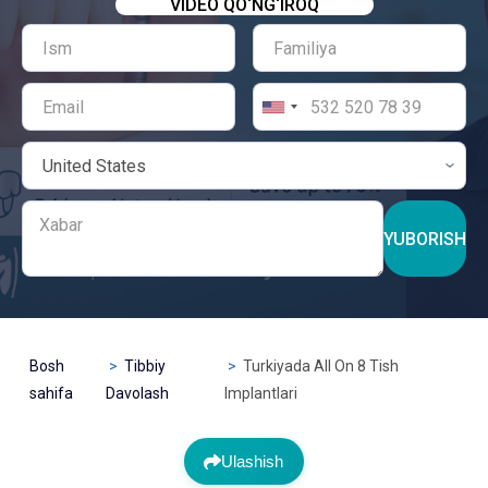
VIDEO QO‘NG‘IROQ
YUBORISH
Bosh
Tibbiy
Turkiyada All On 8 Tish
sahifa
Davolash
Implantlari
Ulashish