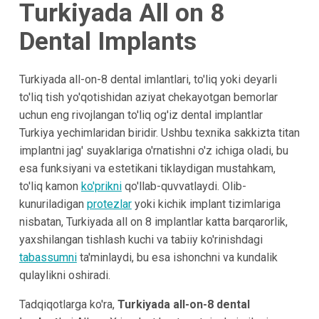
Turkiyada All on 8
Dental Implants
Turkiyada all-on-8 dental imlantlari, to'liq yoki deyarli
to'liq tish yo'qotishidan aziyat chekayotgan bemorlar
uchun eng rivojlangan to'liq og'iz dental implantlar
Turkiya yechimlaridan biridir. Ushbu texnika sakkizta titan
implantni jag' suyaklariga o'rnatishni o'z ichiga oladi, bu
esa funksiyani va estetikani tiklaydigan mustahkam,
to'liq kamon
ko'prikni
qo'llab-quvvatlaydi. Olib-
kunuriladigan
protezlar
yoki kichik implant tizimlariga
nisbatan, Turkiyada all on 8 implantlar katta barqarorlik,
yaxshilangan tishlash kuchi va tabiiy ko'rinishdagi
tabassumni
ta'minlaydi, bu esa ishonchni va kundalik
qulaylikni oshiradi.
Tadqiqotlarga ko'ra,
Turkiyada all-on-8 dental