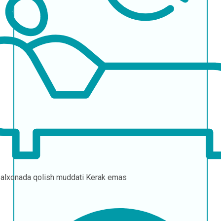
alxonada qolish muddati
Kerak emas