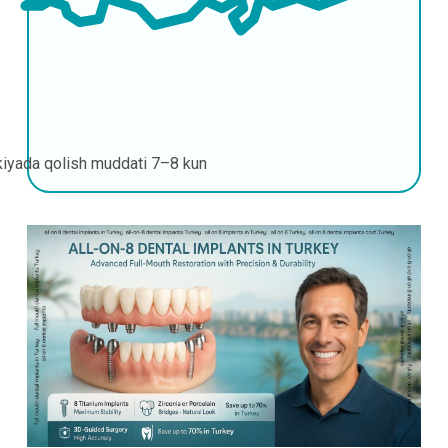
kiyada qolish muddati
7–8 kun