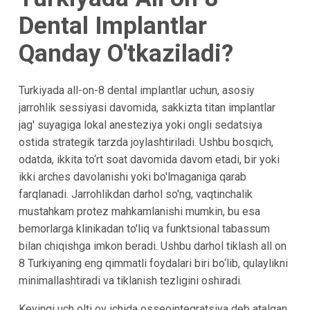
Dental Implantlar
Qanday O'tkaziladi?
Turkiyada all-on-8 dental implantlar uchun, asosiy
jarrohlik sessiyasi davomida, sakkizta titan implantlar
jag' suyagiga lokal anesteziya yoki ongli sedatsiya
ostida strategik tarzda joylashtiriladi. Ushbu bosqich,
odatda, ikkita to‘rt soat davomida davom etadi, bir yoki
ikki arches davolanishi yoki bo'lmaganiga qarab
farqlanadi. Jarrohlikdan darhol so'ng, vaqtinchalik
mustahkam protez mahkamlanishi mumkin, bu esa
bemorlarga klinikadan to'liq va funktsional tabassum
bilan chiqishga imkon beradi. Ushbu darhol tiklash all on
8 Turkiyaning eng qimmatli foydalari biri bo‘lib, qulaylikni
minimallashtiradi va tiklanish tezligini oshiradi.
Keyingi uch olti oy ichida osseointegratsiya deb atalgan