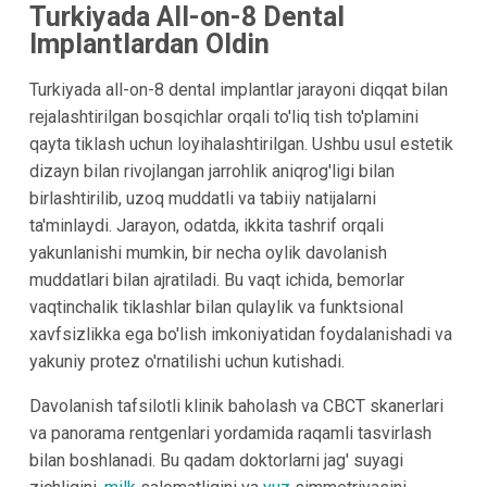
Turkiyada All-on-8 Dental
Implantlardan Oldin
Turkiyada all-on-8 dental implantlar jarayoni diqqat bilan
rejalashtirilgan bosqichlar orqali to'liq tish to'plamini
qayta tiklash uchun loyihalashtirilgan. Ushbu usul estetik
dizayn bilan rivojlangan jarrohlik aniqrog'ligi bilan
birlashtirilib, uzoq muddatli va tabiiy natijalarni
ta'minlaydi. Jarayon, odatda, ikkita tashrif orqali
yakunlanishi mumkin, bir necha oylik davolanish
muddatlari bilan ajratiladi. Bu vaqt ichida, bemorlar
vaqtinchalik tiklashlar bilan qulaylik va funktsional
xavfsizlikka ega bo'lish imkoniyatidan foydalanishadi va
yakuniy protez o'rnatilishi uchun kutishadi.
Davolanish tafsilotli klinik baholash va CBCT skanerlari
va panorama rentgenlari yordamida raqamli tasvirlash
bilan boshlanadi. Bu qadam doktorlarni jag' suyagi