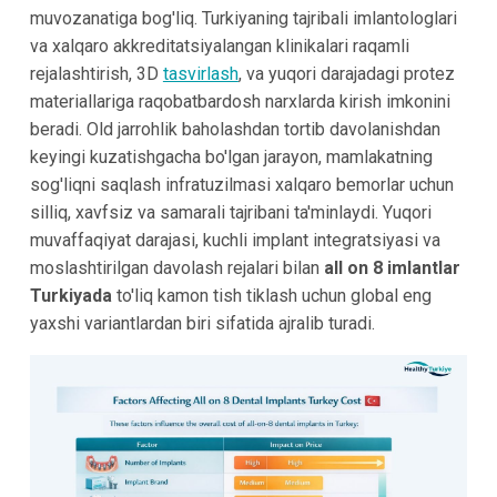
muvozanatiga bog'liq. Turkiyaning tajribali imlantologlari
va xalqaro akkreditatsiyalangan klinikalari raqamli
rejalashtirish, 3D
tasvirlash
, va yuqori darajadagi protez
materiallariga raqobatbardosh narxlarda kirish imkonini
beradi. Old jarrohlik baholashdan tortib davolanishdan
keyingi kuzatishgacha bo'lgan jarayon, mamlakatning
sog'liqni saqlash infratuzilmasi xalqaro bemorlar uchun
silliq, xavfsiz va samarali tajribani ta'minlaydi. Yuqori
muvaffaqiyat darajasi, kuchli implant integratsiyasi va
moslashtirilgan davolash rejalari bilan
all on 8 imlantlar
Turkiyada
to'liq kamon tish tiklash uchun global eng
yaxshi variantlardan biri sifatida ajralib turadi.