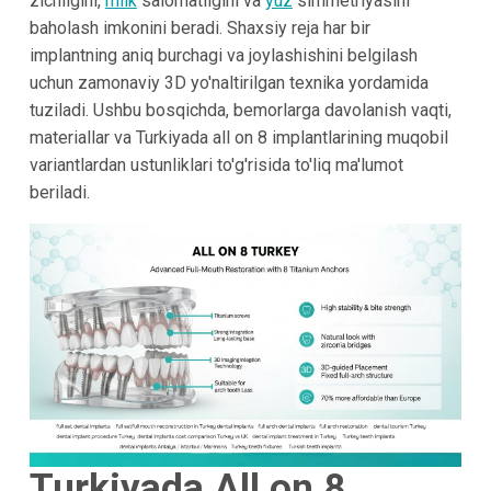
zichligini,
milk
salomatligini va
yuz
simmetriyasini
baholash imkonini beradi. Shaxsiy reja har bir
implantning aniq burchagi va joylashishini belgilash
uchun zamonaviy 3D yo'naltirilgan texnika yordamida
tuziladi. Ushbu bosqichda, bemorlarga davolanish vaqti,
materiallar va Turkiyada all on 8 implantlarining muqobil
variantlardan ustunliklari to'g'risida to'liq ma'lumot
beriladi.
Turkiyada All on 8