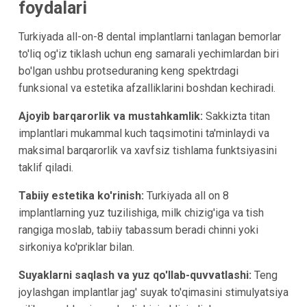
foydalari
Turkiyada all-on-8 dental implantlarni tanlagan bemorlar
to'liq og'iz tiklash uchun eng samarali yechimlardan biri
bo'lgan ushbu protseduraning keng spektrdagi
funksional va estetika afzalliklarini boshdan kechiradi.
Ajoyib barqarorlik va mustahkamlik:
Sakkizta titan
implantlari mukammal kuch taqsimotini ta'minlaydi va
maksimal barqarorlik va xavfsiz tishlama funktsiyasini
taklif qiladi.
Tabiiy estetika ko'rinish:
Turkiyada all on 8
implantlarning yuz tuzilishiga, milk chizig'iga va tish
rangiga moslab, tabiiy tabassum beradi chinni yoki
sirkoniya ko'priklar bilan.
Suyaklarni saqlash va yuz qo'llab-quvvatlashi:
Teng
joylashgan implantlar jag' suyak to'qimasini stimulyatsiya