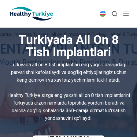
S
k
i
p
Turkiyada All On 8
t
o
Tish Implantlari
c
o
Turkiyada all on 8 tish implantlari eng yuqori darajadagi
n
parvarishni kafolatlaydi va sog'liq ehtiyojlaringiz uchun
t
keng qamrovli va xavfsiz yechimlarni taklif etadi.
e
n
Healthy Türkiye sizga eng yaxshi all on 8 tish implantlarini
t
Turkiyada arzon narxlarda topishda yordam beradi va
barcha sog'liq sohalarida 360-daraja xizmat ko'rsatish
yondashuvini qo'llaydi.