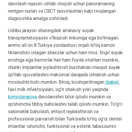
davolash rejasini ishlab chiqish uchun panoramaning
rentgen nurlari va CBCT tasvirlashlari kabi rivojlangan
diagnostika amalga oshiriladi.
Ushbu jarayon shuningdek an'anaviy suyak
transplantatsiyasini o‘tkazish imkoniga ega bo'lmagan,
ammo all on 8 Turkiya yondashuvi orqali to'liq kamon
tiklanishini istagan shaxslar uchun ham mos. Engil suyak
erishiga ega bemorlar hali ham foyda olishlari mumkin,
chunki implantlar joylashtirish burchaklari mavjud suyak
qo'llab-quvvatlashni maksimal darajada ishlatish uchun
moslashtirilishi mumkin. Biroq, boshqarilmagan
diabet
,
faol milk infektsiyalari, og'ir chekish yoki yaqinda
kimyoterapiya
davolanishni ta'sir qilishi mumkin va
qo'shimcha tibbiy baholashni talab qilishi mumkin. To'g'ri
salomatlik baholash, ehtiyot rejalashtirish va
professional parvarish bilan Turkiyada to'liq og'iz dental
imlantlar ishonchli, funktsional va estetik tabassumni