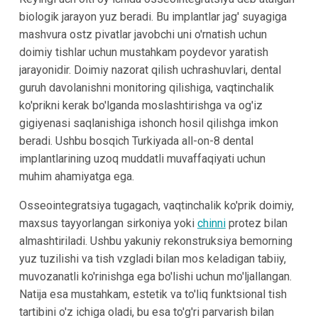
biologik jarayon yuz beradi. Bu implantlar jag' suyagiga
mashvura ostz pivatlar javobchi uni o'rnatish uchun
doimiy tishlar uchun mustahkam poydevor yaratish
jarayonidir. Doimiy nazorat qilish uchrashuvlari, dental
guruh davolanishni monitoring qilishiga, vaqtinchalik
ko'prikni kerak bo'lganda moslashtirishga va og'iz
gigiyenasi saqlanishiga ishonch hosil qilishga imkon
beradi. Ushbu bosqich Turkiyada all-on-8 dental
implantlarining uzoq muddatli muvaffaqiyati uchun
muhim ahamiyatga ega.
Osseointegratsiya tugagach, vaqtinchalik ko'prik doimiy,
maxsus tayyorlangan sirkoniya yoki
chinni
protez bilan
almashtiriladi. Ushbu yakuniy rekonstruksiya bemorning
yuz tuzilishi va tish vzgladi bilan mos keladigan tabiiy,
muvozanatli ko'rinishga ega bo'lishi uchun mo'ljallangan.
Natija esa mustahkam, estetik va to'liq funktsional tish
tartibini o'z ichiga oladi, bu esa to'g'ri parvarish bilan