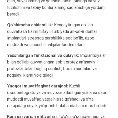
qilib, suyaklarning yo'qolishini oldini olishga va yuz
tuzilishini va tabiiy konturlarning saqlanishiga yordam
beradi.
Qo'shimcha chidamlilik:
Kengaytirilgan qo'llab-
quvvatlash tizimi tufayli Turkiyada all-on-8 dental
implantlari stressga qarshilikka ega bo'lib, uzoq
muddatli va ishonchli natijalar taqdim etadi.
Yaxshilangan funktsional va qulaylik:
Implantsiyalar
bilan qo'llab-quvvatlangan sobit protez an'anaviy
protezlar bilan bog'liq surilish, bosim nuqtalari va
noqulayliklarni yo'q qiladi.
Yuoqori muvaffaqiyat darajasi:
Kuchli
osseointegratsiya va muvozanatlashgan yuklama uzoq
muddatli muvaffaqiyatga hissa qo'shadi va o'rta
darajadagi suyak yo'qotish holatlarida ham mos bo'ladi.
Kam parvarish ehtiyojlari:
To'g'ri og'iz gigiyenasi va